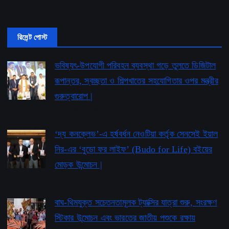
রিসেন্ট পোস্ট
ভবিষ্যৎ-উপযোগী পরিবহন ব্যবস্থা গড়ে তুলতে ডিজিটাল
রূপান্তর, স্বচ্ছতা ও শিল্পখাতের সহযোগিতার ওপর মন্ত্রীর
গুরুত্বারোপ |
by pioneerbengal
August 6, 2026
‘দ্য কনক্লেভ’-এ হর্ষবর্ধন নেওটিয়া কর্তৃক সেনসেই ইয়াল
নির-এর ‘বুডো ফর লাইফ’ ​​(Budo for Life) বইয়ের
মোড়ক উন্মোচন |
by pioneerbengal
August 4, 2026
বাঘ-থিমযুক্ত সচেতনতামূলক ট্যাক্সির যাত্রা শুরু, সংরক্ষণ
স্টিকার উন্মোচন এবং ভারতের জাতীয় পশুকে রক্ষায়