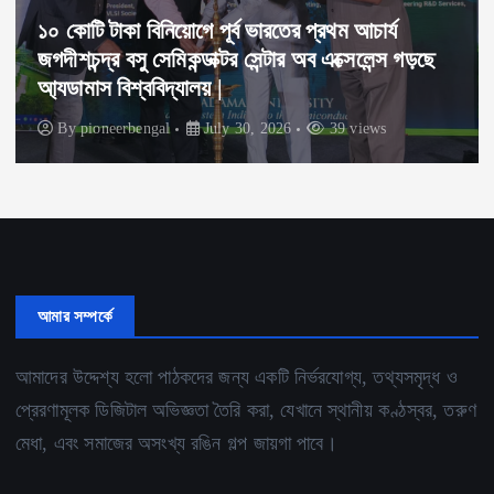
১০ কোটি টাকা বিনিয়োগে পূর্ব ভারতের প্রথম আচার্য
জগদীশচন্দ্র বসু সেমিকন্ডাক্টর সেন্টার অব এক্সেলেন্স গড়ছে
আ্যডামাস বিশ্ববিদ্যালয় |
By
pioneerbengal
July 30, 2026
39 views
আমার সম্পর্কে
আমাদের উদ্দেশ্য হলো পাঠকদের জন্য একটি নির্ভরযোগ্য, তথ্যসমৃদ্ধ ও
প্রেরণামূলক ডিজিটাল অভিজ্ঞতা তৈরি করা, যেখানে স্থানীয় কণ্ঠস্বর, তরুণ
মেধা, এবং সমাজের অসংখ্য রঙিন গল্প জায়গা পাবে।