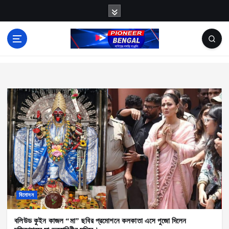
S
k
i
p
News
t
o
c
o
n
t
e
n
t
বিনোদন
বলিউড কুইন কাজল “মা” ছবির প্রমোশনে কলকাতা এসে পুজো দিলেন