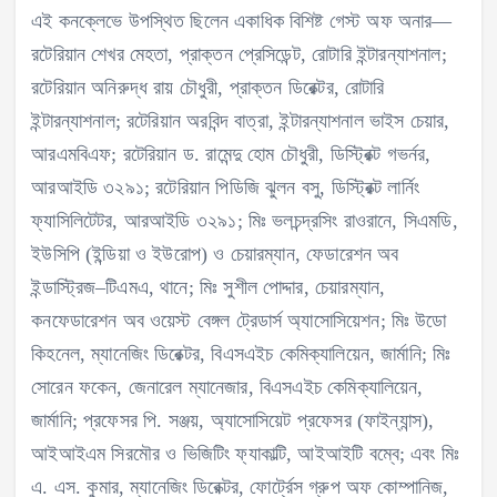
এই কনক্লেভে উপস্থিত ছিলেন একাধিক বিশিষ্ট গেস্ট অফ অনার—
রটেরিয়ান শেখর মেহতা, প্রাক্তন প্রেসিডেন্ট, রোটারি ইন্টারন্যাশনাল;
রটেরিয়ান অনিরুদ্ধ রায় চৌধুরী, প্রাক্তন ডিরেক্টর, রোটারি
ইন্টারন্যাশনাল; রটেরিয়ান অরবিন্দ বাত্রা, ইন্টারন্যাশনাল ভাইস চেয়ার,
আরএমবিএফ; রটেরিয়ান ড. রামেন্দু হোম চৌধুরী, ডিস্ট্রিক্ট গভর্নর,
আরআইডি ৩২৯১; রটেরিয়ান পিডিজি ঝুলন বসু, ডিস্ট্রিক্ট লার্নিং
ফ্যাসিলিটেটর, আরআইডি ৩২৯১; মিঃ ভলচন্দ্রসিং রাওরানে, সিএমডি,
ইউসিপি (ইন্ডিয়া ও ইউরোপ) ও চেয়ারম্যান, ফেডারেশন অব
ইন্ডাস্ট্রিজ–টিএমএ, থানে; মিঃ সুশীল পোদ্দার, চেয়ারম্যান,
কনফেডারেশন অব ওয়েস্ট বেঙ্গল ট্রেডার্স অ্যাসোসিয়েশন; মিঃ উডো
কিহনেল, ম্যানেজিং ডিরেক্টর, বিএসএইচ কেমিক্যালিয়েন, জার্মানি; মিঃ
সোরেন ফকেন, জেনারেল ম্যানেজার, বিএসএইচ কেমিক্যালিয়েন,
জার্মানি; প্রফেসর পি. সঞ্জয়, অ্যাসোসিয়েট প্রফেসর (ফাইন্যান্স),
আইআইএম সিরমৌর ও ভিজিটিং ফ্যাকাল্টি, আইআইটি বম্বে; এবং মিঃ
এ. এস. কুমার, ম্যানেজিং ডিরেক্টর, ফোর্ট্রেস গ্রুপ অফ কোম্পানিজ,