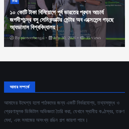
শিক্ষা
১০ কোটি টাকা বিনিয়োগে পূর্ব ভারতের প্রথম আচার্য
জগদীশচন্দ্র বসু সেমিকন্ডাক্টর সেন্টার অব এক্সেলেন্স গড়ছে
আ্যডামাস বিশ্ববিদ্যালয় |
By
pioneerbengal
July 30, 2026
35 views
আমার সম্পর্কে
আমাদের উদ্দেশ্য হলো পাঠকদের জন্য একটি নির্ভরযোগ্য, তথ্যসমৃদ্ধ ও
প্রেরণামূলক ডিজিটাল অভিজ্ঞতা তৈরি করা, যেখানে স্থানীয় কণ্ঠস্বর, তরুণ
মেধা, এবং সমাজের অসংখ্য রঙিন গল্প জায়গা পাবে।