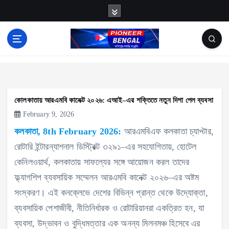
S
k
i
p
News
t
o
c
কোলকাতায় আরএমবি কানেক্ট ২০২৬: এআই–এর শক্তিতে নতুন দিশা পেল ব্যবসা
o
February 9, 2026
n
কলকাতা, 8th February 2026:
আরএমবিএফ কলকাতা চ্যাপ্টার,
t
রোটারি ইন্টারন্যাশনাল ডিস্ট্রিক্ট ৩২৯১–এর সহযোগিতায়, হোটেল
e
কেনিলওয়ার্থ, কলকাতায় সাফল্যের সঙ্গে আয়োজন করল তাদের
n
ফ্ল্যাগশিপ ব্যবসায়িক সম্মেলন আরএমবি কানেক্ট ২০২৬–এর অষ্টম
t
সংস্করণ। এই কনক্লেভে দেশের বিভিন্ন প্রান্ত থেকে উদ্যোক্তা,
ব্যবসায়িক পেশাজীবী, নীতিনির্ধারক ও রোটারিয়ানরা একত্রিত হন, যা
ব্যবসা, উদ্ভাবন ও বুদ্ধিমত্তার এক অনন্য মিলনমঞ্চ হিসেবে এর