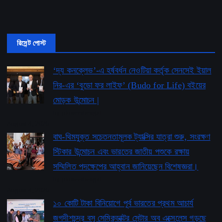
রিসেন্ট পোস্ট
‘দ্য কনক্লেভ’-এ হর্ষবর্ধন নেওটিয়া কর্তৃক সেনসেই ইয়াল
নির-এর ‘বুডো ফর লাইফ’ ​​(Budo for Life) বইয়ের
মোড়ক উন্মোচন |
by pioneerbengal
August 4, 2026
বাঘ-থিমযুক্ত সচেতনতামূলক ট্যাক্সির যাত্রা শুরু, সংরক্ষণ
স্টিকার উন্মোচন এবং ভারতের জাতীয় পশুকে রক্ষায়
সম্মিলিত পদক্ষেপের আহ্বান জানিয়েছেন বিশেষজ্ঞরা।
by pioneerbengal
August 4, 2026
১০ কোটি টাকা বিনিয়োগে পূর্ব ভারতের প্রথম আচার্য
জগদীশচন্দ্র বসু সেমিকন্ডাক্টর সেন্টার অব এক্সেলেন্স গড়ছে