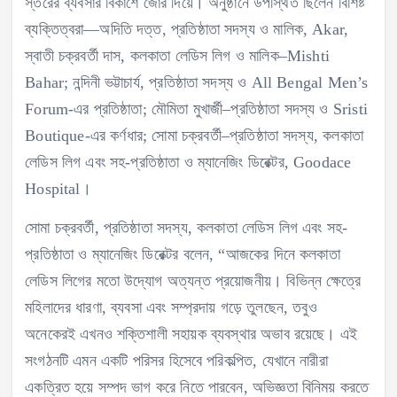
স্তরের ব্যবসার বিকাশে জোর দিয়ে। অনুষ্ঠানে উপস্থিত ছিলেন বিশিষ্ট
ব্যক্তিত্বরা—অদিতি দত্ত, প্রতিষ্ঠাতা সদস্য ও মালিক, Akar,
স্বাতী চক্রবর্তী দাস, কলকাতা লেডিস লিগ ও মালিক–Mishti
Bahar; নন্দিনী ভট্টাচার্য, প্রতিষ্ঠাতা সদস্য ও All Bengal Men’s
Forum-এর প্রতিষ্ঠাতা; মৌমিতা মুখার্জী–প্রতিষ্ঠাতা সদস্য ও Sristi
Boutique-এর কর্ণধার; সোমা চক্রবর্তী–প্রতিষ্ঠাতা সদস্য, কলকাতা
লেডিস লিগ এবং সহ-প্রতিষ্ঠাতা ও ম্যানেজিং ডিরেক্টর, Goodace
Hospital।
সোমা চক্রবর্তী, প্রতিষ্ঠাতা সদস্য, কলকাতা লেডিস লিগ এবং সহ-
প্রতিষ্ঠাতা ও ম্যানেজিং ডিরেক্টর বলেন, “আজকের দিনে কলকাতা
লেডিস লিগের মতো উদ্যোগ অত্যন্ত প্রয়োজনীয়। বিভিন্ন ক্ষেত্রে
মহিলাদের ধারণা, ব্যবসা এবং সম্প্রদায় গড়ে তুলছেন, তবুও
অনেকেরই এখনও শক্তিশালী সহায়ক ব্যবস্থার অভাব রয়েছে। এই
সংগঠনটি এমন একটি পরিসর হিসেবে পরিকল্পিত, যেখানে নারীরা
একত্রিত হয়ে সম্পদ ভাগ করে নিতে পারবেন, অভিজ্ঞতা বিনিময় করতে