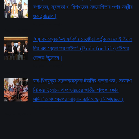
রূপান্তর, স্বচ্ছতা ও শিল্পখাতের সহযোগিতার ওপর মন্ত্রীর
গুরুত্বারোপ |
by pioneerbengal
August 6, 2026
‘দ্য কনক্লেভ’-এ হর্ষবর্ধন নেওটিয়া কর্তৃক সেনসেই ইয়াল
নির-এর ‘বুডো ফর লাইফ’ ​​(Budo for Life) বইয়ের
মোড়ক উন্মোচন |
by pioneerbengal
August 4, 2026
বাঘ-থিমযুক্ত সচেতনতামূলক ট্যাক্সির যাত্রা শুরু, সংরক্ষণ
স্টিকার উন্মোচন এবং ভারতের জাতীয় পশুকে রক্ষায়
সম্মিলিত পদক্ষেপের আহ্বান জানিয়েছেন বিশেষজ্ঞরা।
by pioneerbengal
August 4, 2026