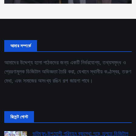
আমার সম্পর্কে
আমাদের উদ্দেশ্য হলো পাঠকদের জন্য একটি নির্ভরযোগ্য, তথ্যসমৃদ্ধ ও
প্রেরণামূলক ডিজিটাল অভিজ্ঞতা তৈরি করা, যেখানে স্থানীয় কণ্ঠস্বর, তরুণ
মেধা, এবং সমাজের অসংখ্য রঙিন গল্প জায়গা পাবে।
রিসেন্ট পোস্ট
ভবিষ্যৎ-উপযোগী পরিবহন ব্যবস্থা গড়ে তুলতে ডিজিটাল