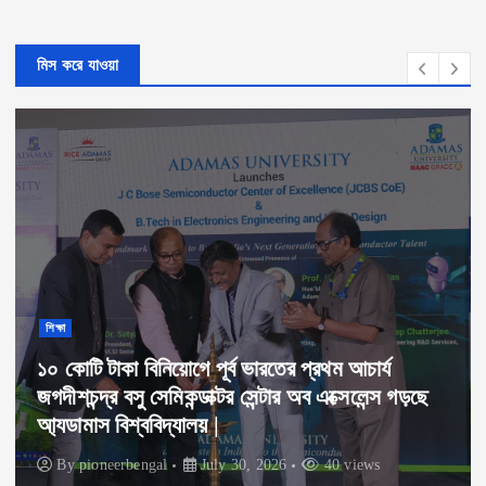
মিস করে যাওয়া
শিক্ষা
১০ কোটি টাকা বিনিয়োগে পূর্ব ভারতের প্রথম আচার্য
জগদীশচন্দ্র বসু সেমিকন্ডাক্টর সেন্টার অব এক্সেলেন্স গড়ছে
আ্যডামাস বিশ্ববিদ্যালয় |
By
pioneerbengal
July 30, 2026
40 views