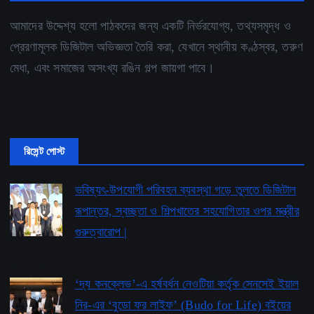
আমাদের উদ্দেশ্য হলো পাঠকদের জন্য একটি নির্ভরযোগ্য, তথ্যসমৃদ্ধ ও
প্রেরণামূলক ডিজিটাল অভিজ্ঞতা তৈরি করা, যেখানে স্থানীয় কণ্ঠস্বর, তরুণ
মেধা, এবং সমাজের অসংখ্য রঙিন গল্প জায়গা পাবে।
রিসেন্ট পোস্ট
ভবিষ্যৎ-উপযোগী পরিবহন ব্যবস্থা গড়ে তুলতে ডিজিটাল
রূপান্তর, স্বচ্ছতা ও শিল্পখাতের সহযোগিতার ওপর মন্ত্রীর
গুরুত্বারোপ |
by pioneerbengal
August 6, 2026
‘দ্য কনক্লেভ’-এ হর্ষবর্ধন নেওটিয়া কর্তৃক সেনসেই ইয়াল
নির-এর ‘বুডো ফর লাইফ’ ​​(Budo for Life) বইয়ের