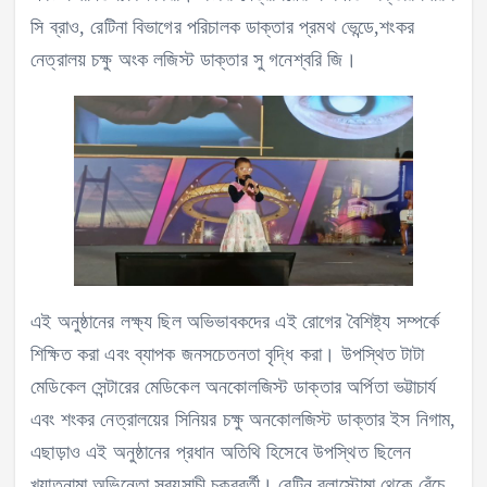
সি ব্রাও, রেটিনা বিভাগের পরিচালক ডাক্তার প্রমথ ভেন্ডে,শংকর
নেত্রালয় চক্ষু অংক লজিস্ট ডাক্তার সু গনেশ্বরি জি।
এই অনুষ্ঠানের লক্ষ্য ছিল অভিভাবকদের এই রোগের বৈশিষ্ট্য সম্পর্কে
শিক্ষিত করা এবং ব্যাপক জনসচেতনতা বৃদ্ধি করা। উপস্থিত টাটা
মেডিকেল সেন্টারের মেডিকেল অনকোলজিস্ট ডাক্তার অর্পিতা ভট্টাচার্য
এবং শংকর নেত্রালয়ের সিনিয়র চক্ষু অনকোলজিস্ট ডাক্তার ইস নিগাম,
এছাড়াও এই অনুষ্ঠানের প্রধান অতিথি হিসেবে উপস্থিত ছিলেন
খ্যাতনামা অভিনেতা সব্যসাচী চক্রবর্তী। রেটিন ব্লাস্টোমা থেকে বেঁচে