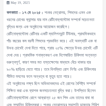
May 19, 2025
কলকাতা – ১৭ মে ২০২৫ :
শংকর নেত্রালয়, শিশুদের এমন এক
ধরনের চোখের ক্যান্সার যার নাম রেটিনোব্লাস্টোমা সম্পর্কে সচেতনতা
বৃদ্ধির জন্য এক অনুষ্ঠানের আয়োজন করেছিল।
রেটিনোব্লাস্টোমা রেটিনার একটি ম্যালিগন্যান্ট টিউমার, প্রাথমিকভাবে
পাঁচ বছরের কম বয়সী শিশুদের প্রভাবিত করে। এই অবস্থাটি এক বা
উভয় চোখেই দেখা দিতে পারে, প্রায় ২৫% ক্ষেত্রে উভয় চোখেই এটি
দেখা দেয়। প্রাথমিক শনাক্তকরণ এবং বিশেষায়িত চিকিৎসা অত্যন্ত
গুরুত্বপূর্ণ, কারণ সময় মত হস্তক্ষেপের মাধ্যমে বেঁচে থাকার হার
৯০% ছাড়িয়ে যেতে পারে। তবে বিলম্বিত রোগ নির্ণয় এবং চিকিৎসার
সীমিত শুযগের ফলে অন্ধত্ব বা মৃত্যু হতে পারে।
এই অনুষ্ঠানের লক্ষ্য ছিল অভিভাবকদের এই রোগের বৈশিষ্ট্য সম্পর্কে
শিক্ষিত করা এবং ব্যাপক জনসচেতনতা বৃদ্ধি করা। উপস্থিত ছিলেন
রেটিনোব্লাস্টোমা রোগে আক্রান্ত ২৫ জন শিশু এবং তাদের বাবা মা
এবং সম্মানিত চিকিৎসকরা। শংকর নেত্রালয়ের সভাপতি ডাক্তার গিরিশ