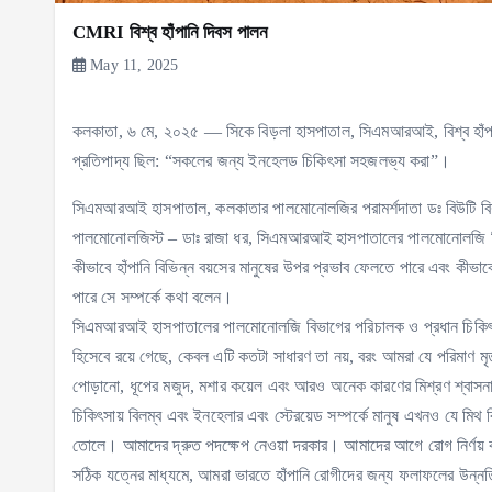
CMRI বিশ্ব হাঁপানি দিবস পালন
May 11, 2025
কলকাতা, ৬ মে, ২০২৫ — সিকে বিড়লা হাসপাতাল, সিএমআরআই, বিশ্ব হাঁপান
প্রতিপাদ্য ছিল: “সকলের জন্য ইনহেলড চিকিৎসা সহজলভ্য করা”।
সিএমআরআই হাসপাতাল, কলকাতার পালমোনোলজির পরামর্শদাতা ডঃ বিউটি বিশ্বাসের
পালমোনোলজিস্ট – ডাঃ রাজা ধর, সিএমআরআই হাসপাতালের পালমোনোলজি 
কীভাবে হাঁপানি বিভিন্ন বয়সের মানুষের উপর প্রভাব ফেলতে পারে এবং কীভা
পারে সে সম্পর্কে কথা বলেন।
সিএমআরআই হাসপাতালের পালমোনোলজি বিভাগের পরিচালক ও প্রধান চিকিৎসক ড
হিসেবে রয়ে গেছে, কেবল এটি কতটা সাধারণ তা নয়, বরং আমরা যে পরিমাণ মৃত্য
পোড়ানো, ধূপের মজুদ, মশার কয়েল এবং আরও অনেক কারণের মিশ্রণ শ্বাসন
চিকিৎসায় বিলম্ব এবং ইনহেলার এবং স্টেরয়েড সম্পর্কে মানুষ এখনও যে মিথ 
তোলে। আমাদের দ্রুত পদক্ষেপ নেওয়া দরকার। আমাদের আগে রোগ নির্ণয়
সঠিক যত্নের মাধ্যমে, আমরা ভারতে হাঁপানি রোগীদের জন্য ফলাফলের উন্ন