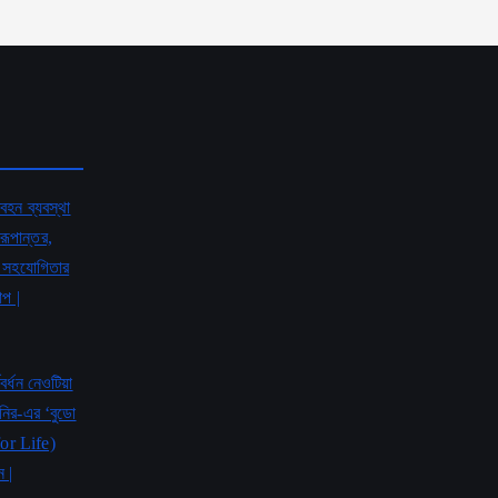
বহন ব্যবস্থা
রূপান্তর,
ের সহযোগিতার
োপ |
বর্ধন নেওটিয়া
নির-এর ‘বুডো
for Life)
 |