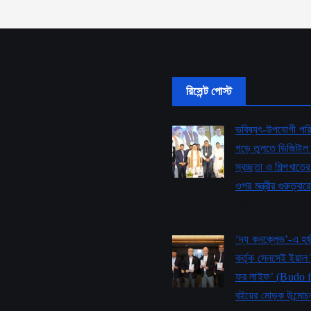
রিসেন্ট পোস্ট
ভবিষ্যৎ-উপযোগী পরি
গড়ে তুলতে ডিজিটাল 
স্বচ্ছতা ও শিল্পখাত
ওপর মন্ত্রীর গুরুত্বার
by pioneerbengal
August 6, 2026
‘দ্য কনক্লেভ’-এ হর্ষ
কর্তৃক সেনসেই ইয়াল 
ফর লাইফ’ ​​(Budo 
বইয়ের মোড়ক উন্মোচন