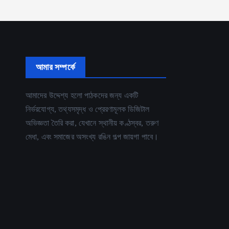
আমার সম্পর্কে
আমাদের উদ্দেশ্য হলো পাঠকদের জন্য একটি
নির্ভরযোগ্য, তথ্যসমৃদ্ধ ও প্রেরণামূলক ডিজিটাল
অভিজ্ঞতা তৈরি করা, যেখানে স্থানীয় কণ্ঠস্বর, তরুণ
মেধা, এবং সমাজের অসংখ্য রঙিন গল্প জায়গা পাবে।