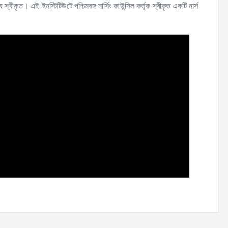
ৃত। এই ইনস্টিটিউটে পশ্চিমবঙ্গ নার্সিং কাউন্সিল কর্তৃক স্বীকৃত একটি নার্স