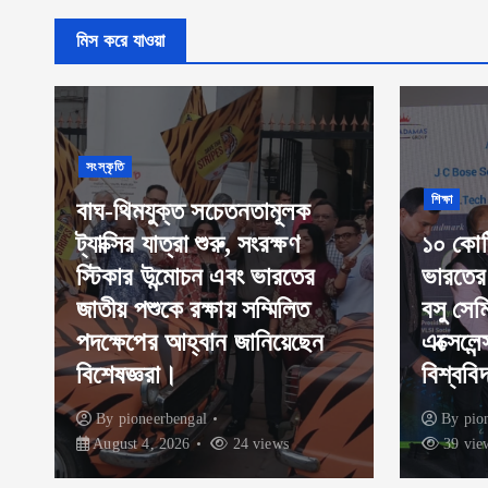
মিস করে যাওয়া
শিক্ষা
১০ কোটি টাকা বিনিয়োগে পূর্ব
ব্যবসা বাণি
ভারতের প্রথম আচার্য জগদীশচন্দ্র
বসু সেমিকন্ডাক্টর সেন্টার অব
ভারত এব
এক্সেলেন্স গড়ছে আ্যডামাস
উদ্যোগ
বিশ্ববিদ্যালয় |
অত্যাধু
By
pioneerbengal
July 30, 2026
By
pio
39 views
39 vie