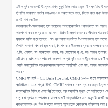
এই অনুষ্ঠানের একটি উল্লেখযোগ্য মুহূর্ত ছিল কোড ব্রেথ: ইন দ্য মিডস্ট অ
হাঁপানির আক্রমণ কতটা ভয়ঙ্কর এবং দ্রুত হতে পারে, বিশেষ করে যখন ইনহেলা
মনেই দাগ কেটেছে।
কলকাতার সিএমআরআই হাসপাতালের পালমোনোলজির পরামর্শদাতা ডাঃ অরূপ হালদার বা
আলোচনা করার জন্য মঞ্চে আসেন। তিনি উল্লেখ করেন যে কীভাবে শহরের জীবনযা
সুস্থতা জটিল করে তুলছে। ডাঃ ধর দ্বারা সঞ্চালিত সিএমআরআই হাসপাতা
হাঁপানি সম্পর্কে সাধারণ ভুল ধারণা, বিশেষ করে ইনহেলার ব্যবহার সম্পর্কে 
এ.জি. ঘোষাল, ডাঃ মনোতোষ খানরা, ডাঃ সোমেনাথ কুণ্ডু, ডাঃ অরূপ হালদার, 
ভট্টাচার্য। অধিবেশনে পরিবেশ সংরক্ষণ সংস্থা সুইচঅন ফাউন্ডেশনের একটি স
একটি অনানুষ্ঠানিক কথোপকথনের মাধ্যমে অনুষ্ঠানটি শেষ হয়, যাদের অনেক
করছেন।
CMRI সম্পর্কে – CK Birla Hospital, CMRI ১৯৬৯ সালে কলকাতায় প্রতি
প্রতিষ্ঠিত। ৪৪০ শয্যা বিশিষ্ট, CMRI সমাজের সকল স্তরের জন্য উন্নতম
অত্যাধুনিক চিকিৎসা সেবা নিশ্চিত করে, যার সবকটিই সুপার-স্পেশালিস্টদের 
চালু করা প্রথম হাসপাতাল। হাসপাতালটি আন্তর্জাতিক মান অনুযায়ী একটি 
প্রাপ্তবয়স্ক এবং শিশু উভয়ের জন্যই ট্রান্সপ্ল্যান্ট প্রোগ্রাম পরিচালনা