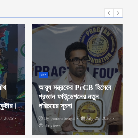
সংস্কৃতি
ভবিষ্যৎ-উপযোগী পরিবহন
ব্যবস্থা গড়ে তুলতে ডিজিটাল
হিসেবে
রূপান্তর, স্বচ্ছতা ও শিল্পখাতের
ন
সহযোগিতার ওপর মন্ত্রীর
গুরুত্বারোপ |
9, 2026
By
pioneerbengal
August 6, 2026
13 views