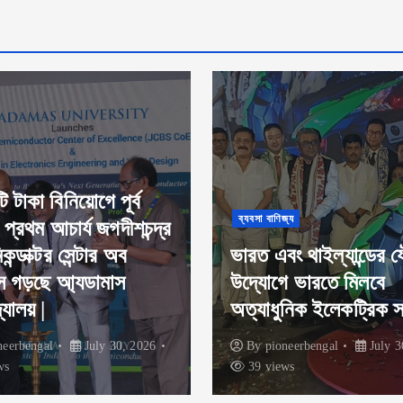
জ্য
দেশ
ং থাইল্যান্ডের যৌথ
আয়ুষ মন্ত্রকের PrCB 
ে ভারতে মিলবে
প্রজ্ঞান ফাউন্ডেশনের নতু
নিক ইলেকট্রিক স্কুটার।
পরিচয়ের সূচনা
neerbengal
July 30, 2026
By
pioneerbengal
July 2
ws
35 views