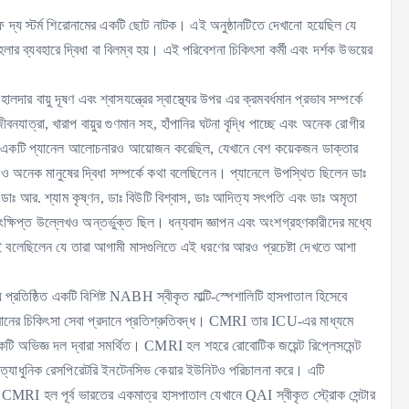
ফ দ্য স্টর্ম শিরোনামের একটি ছোট নাটক। এই অনুষ্ঠানটিতে দেখানো হয়েছিল যে
র ব্যবহারে দ্বিধা বা বিলম্ব হয়। এই পরিবেশনা চিকিৎসা কর্মী এবং দর্শক উভয়ের
য়ু দূষণ এবং শ্বাসযন্ত্রের স্বাস্থ্যের উপর এর ক্রমবর্ধমান প্রভাব সম্পর্কে
ত্রা, খারাপ বায়ুর গুণমান সহ, হাঁপানির ঘটনা বৃদ্ধি পাচ্ছে এবং অনেক রোগীর
ল একটি প্যানেল আলোচনারও আয়োজন করেছিল, যেখানে বেশ কয়েকজন ডাক্তার
এখনও অনেক মানুষের দ্বিধা সম্পর্কে কথা বলেছিলেন। প্যানেলে উপস্থিত ছিলেন ডাঃ
ডাঃ আর. শ্যাম কৃষ্ণন, ডাঃ বিউটি বিশ্বাস, ডাঃ আদিত্য সৎপতি এবং ডাঃ অমৃতা
ংক্ষিপ্ত উল্লেখও অন্তর্ভুক্ত ছিল। ধন্যবাদ জ্ঞাপন এবং অংশগ্রহণকারীদের মধ্যে
েই বলেছিলেন যে তারা আগামী মাসগুলিতে এই ধরণের আরও প্রচেষ্টা দেখতে আশা
ষ্ঠিত একটি বিশিষ্ট NABH স্বীকৃত মাল্টি-স্পেশালিটি হাসপাতাল হিসেবে
ানের চিকিৎসা সেবা প্রদানে প্রতিশ্রুতিবদ্ধ। CMRI তার ICU-এর মাধ্যমে
একটি অভিজ্ঞ দল দ্বারা সমর্থিত। CMRI হল শহরে রোবোটিক জয়েন্ট রিপ্লেসমেন্ট
অত্যাধুনিক রেসপিরেটরি ইনটেনসিভ কেয়ার ইউনিটও পরিচালনা করে। এটি
 করে। CMRI হল পূর্ব ভারতের একমাত্র হাসপাতাল যেখানে QAI স্বীকৃত স্ট্রোক সেন্টার