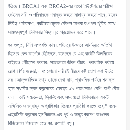
উঠছে। BRCA1 এবং BRCA2-এর মতো মিউটেশনের পরীক্ষা
সেইসব নারী ও পরিবারকে শনাক্ত করতে সাহায্য করতে পারে, যাদের
নিবিড় পর্যবেক্ষণ, প্রতিরোধমূলক কৌশল অথবা বংশগত ঝুঁকির সাথে
সামঞ্জস্যপূর্ণ চিকিৎসার সিদ্ধান্ত প্রয়োজন হতে পারে।
ডঃ গুপ্তা, যিনি সম্প্রতি কান চলচ্চিত্র উৎসবে আমন্ত্রিত অতিথি
হিসেবে রেড কার্পেটে হেঁটেছেন, বলেছেন যে এই বার্তাটি ক্লিনিকের
বাইরেও পৌঁছানো দরকার: সচেতনতা জীবন বাঁচায়, প্রাথমিক পর্যায়ে
রোগ নির্ণয় জরুরি, এবং কোনো নারীরই নীরবে কষ্ট ভোগ করা উচিত
নয়।আন্তর্জাতিক তথ্য থেকে দেখা যায়, প্রাথমিক পর্যায়ে শনাক্ত
হলে স্থানীয় স্তন ক্যান্সারের ক্ষেত্রে ৯৯ শতাংশেরও বেশি রোগী বেঁচে
যান। তাই সচেতনতা, স্ক্রিনিং এবং সময়মতো চিকিৎসাকে একটি
সম্মিলিত জনস্বাস্থ্য অগ্রাধিকার হিসেবে প্রতিষ্ঠা করতে হবে,” বলেন
এইচসিজি ক্যান্সার হসপিটালস-এর পূর্ব ও অন্ধ্রপ্রদেশ অঞ্চলের
রিজিওনাল বিজনেস হেড ডা. রুপালি বসু।