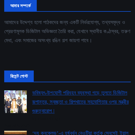
আমার সম্পর্কে
আমাদের উদ্দেশ্য হলো পাঠকদের জন্য একটি নির্ভরযোগ্য, তথ্যসমৃদ্ধ ও
প্রেরণামূলক ডিজিটাল অভিজ্ঞতা তৈরি করা, যেখানে স্থানীয় কণ্ঠস্বর, তরুণ
মেধা, এবং সমাজের অসংখ্য রঙিন গল্প জায়গা পাবে।
রিসেন্ট পোস্ট
ভবিষ্যৎ-উপযোগী পরিবহন ব্যবস্থা গড়ে তুলতে ডিজিটাল
রূপান্তর, স্বচ্ছতা ও শিল্পখাতের সহযোগিতার ওপর মন্ত্রীর
গুরুত্বারোপ |
by pioneerbengal
August 6, 2026
‘দ্য কনক্লেভ’-এ হর্ষবর্ধন নেওটিয়া কর্তৃক সেনসেই ইয়াল