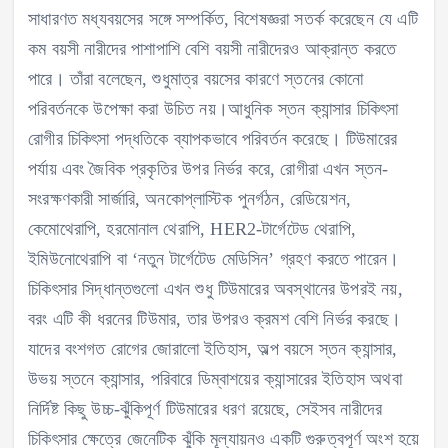
সাধারণত মধ্যবয়সের সঙ্গে সম্পর্কিত, বিশেষজ্ঞরা সতর্ক করেছেন যে এটি
কম বয়সী নারীদের পাশাপাশি বেশি বয়সী নারীদেরও আক্রান্ত করতে
পারে। তাঁরা বলেছেন, শুধুমাত্র বয়সের কারণে স্তনের কোনো
পরিবর্তনকে উপেক্ষা করা উচিত নয়।আধুনিক স্তন ক্যান্সার চিকিৎসা
রোগীর চিকিৎসা পদ্ধতিকে ব্যাপকভাবে পরিবর্তন করেছে। টিউমারের
পর্যায় এবং জৈবিক প্রকৃতির উপর নির্ভর করে, রোগীরা এখন স্তন-
সংরক্ষণকারী সার্জারি, অনকোপ্লাস্টিক পুনর্গঠন, রেডিয়েশন,
কেমোথেরাপি, হরমোনাল থেরাপি, HER2-টার্গেটেড থেরাপি,
ইমিউনোথেরাপি বা ‘নতুন টার্গেটেড মেডিসিন’ গ্রহণ করতে পারেন।
চিকিৎসার সিদ্ধান্তগুলো এখন শুধু টিউমারের অবস্থানের উপরই নয়,
বরং এটি কী ধরনের টিউমার, তার উপরও ক্রমশ বেশি নির্ভর করছে।
যাদের বংশগত রোগের জোরালো ইতিহাস, অল্প বয়সে স্তন ক্যান্সার,
উভয় স্তনে ক্যান্সার, পরিবারে ডিম্বাশয়ের ক্যান্সারের ইতিহাস অথবা
নির্দিষ্ট কিছু উচ্চ-ঝুঁকিপূর্ণ টিউমারের ধরণ রয়েছে, সেইসব নারীদের
চিকিৎসার ক্ষেত্রে জেনেটিক ঝুঁকি মূল্যায়নও একটি গুরুত্বপূর্ণ অংশ হয়ে