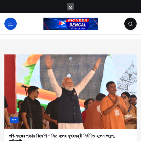
S
k
i
p
News
t
o
c
o
n
t
e
n
t
দেশ
পশ্চিমবঙ্গের প্রথম বিজেপি শাসিত দলের মুখ্যমন্ত্রী নির্বাচিত হলেন শুভেন্দু