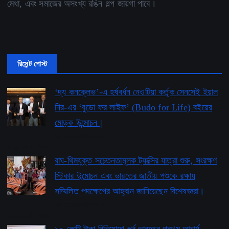
মেধা, এবং সমাজের অসংখ্য রঙিন গল্প জায়গা পাবে।
রিসেন্ট পোস্ট
‘দ্য কনক্লেভ’-এ হর্ষবর্ধন নেওটিয়া কর্তৃক সেনসেই ইয়াল
নির-এর ‘বুডো ফর লাইফ’ ​​(Budo for Life) বইয়ের
মোড়ক উন্মোচন |
by pioneerbengal
August 4, 2026
বাঘ-থিমযুক্ত সচেতনতামূলক ট্যাক্সির যাত্রা শুরু, সংরক্ষণ
স্টিকার উন্মোচন এবং ভারতের জাতীয় পশুকে রক্ষায়
সম্মিলিত পদক্ষেপের আহ্বান জানিয়েছেন বিশেষজ্ঞরা।
by pioneerbengal
August 4, 2026