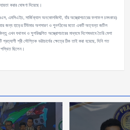
হায়তা করার ঘোষণা দিয়েছে।
র (এমএস, এমসিএইচ, সার্জিক্যাল অনকোলজিস্ট, যাঁর অস্ত্রোপচারের ফলাফল চমৎকার)
যার জন্য হাড়ের টিউমার অপসারণ ও পুনর্গঠনের মতো একটি অত্যন্ত জটিল
 কিন্তু এখন যথাযথ ও সুপরিকল্পিত অস্ত্রোপচারের মাধ্যমে বিশেষভাবে তৈরি মেগা
্রত্যাশী শ্রী সৌপ্তিক ভট্টাচার্যের ক্ষেত্রে ঠিক তাই করা হয়েছে, যিনি গত
 উপস্থিত ছিলেন।