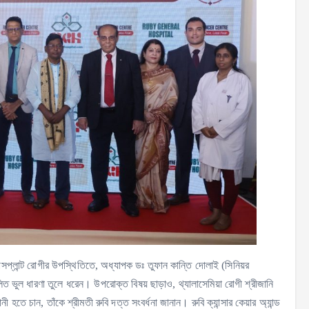
ন্সপ্লান্ট রোগীর উপস্থিতিতে, অধ্যাপক ডঃ তুফান কান্তি দোলাই (সিনিয়র
চলিত ভুল ধারণা তুলে ধরেন। উপরোক্ত বিষয় ছাড়াও, থ্যালাসেমিয়া রোগী শ্রীজানি
 হতে চান, তাঁকে শ্রীমতী রুবি দত্ত সংবর্ধনা জানান। রুবি ক্যান্সার কেয়ার অ্যান্ড