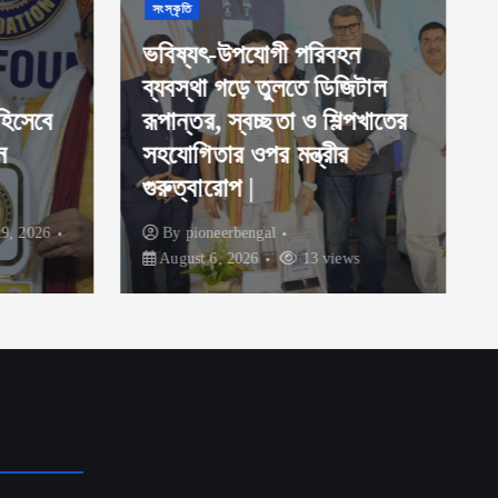
সংস্কৃতি
ভবিষ্যৎ-উপযোগী পরিবহন
ব্যবস্থা গড়ে তুলতে ডিজিটাল
হিসেবে
রূপান্তর, স্বচ্ছতা ও শিল্পখাতের
ন
সহযোগিতার ওপর মন্ত্রীর
গুরুত্বারোপ |
9, 2026
By
pioneerbengal
August 6, 2026
13 views