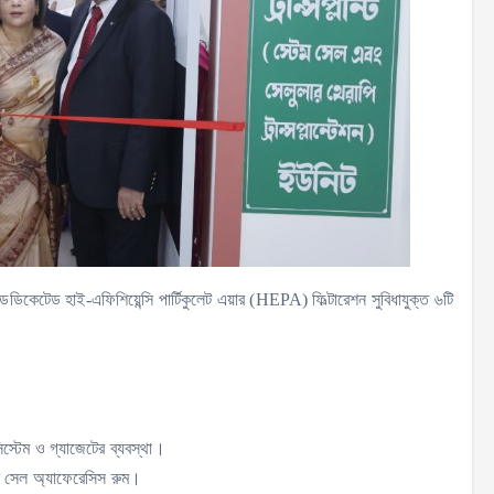
ডিকেটেড হাই-এফিশিয়েন্সি পার্টিকুলেট এয়ার (HEPA) ফিল্টারেশন সুবিধাযুক্ত ৬টি
িস্টেম ও গ্যাজেটের ব্যবস্থা।
েম সেল অ্যাফেরেসিস রুম।