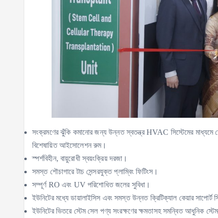
সংক্রমণের ঝুঁকি কমানোর জন্য উন্নত স্বতন্ত্র HVAC সিস্টেমের মাধ্যমে ডে
বিশেষায়িত আইসোলেশন রুম।
স্পর্শবিহীন, বায়ুরোধী স্বয়ংক্রিয় দরজা।
সমস্ত শৌচাগারে টাচ সেন্সরযুক্ত প্লাম্বিং ফিটিংস।
সম্পূর্ণ RO এবং UV পরিশোধিত জলের সুবিধা।
ইউনিটের মধ্যে ডায়ালাইসিস এবং সমস্ত উন্নত ক্রিটিক্যাল কেয়ার সাপোর্ট স
ইউনিটের ভিতরে স্টেম সেল পণ্য সংরক্ষণের ক্ষমতাসহ সমন্বিত আধুনিক স্ট