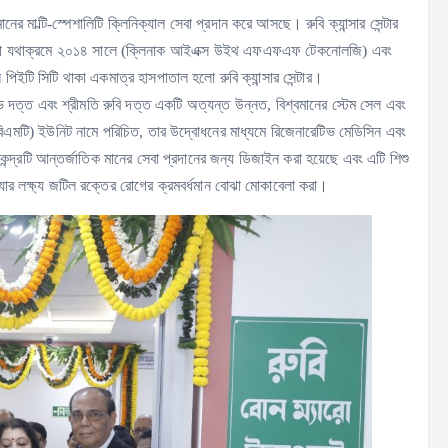
ের মাল্টি-স্পেশালিটি ক্লিনিক্যাল সেবা প্রদান করে আসছে। রুবি ক্যান্সার সেন্টার
রেছে, যা যথাক্রমে ২০১৪ সালে (ক্লিনাক আইএক্স উইথ এফএফএফ টেকনোলজি) এবং
িইটি সিটি থাকা একমাত্র হাসপাতাল হলো রুবি ক্যান্সার সেন্টার।
ভ দত্ত এবং শ্রীমতি রুবি দত্ত একটি অত্যন্ত উন্নত, বিশ্বমানের স্টেম সেল এবং
্যান্ট (বিএমটি) ইউনিট নামে পরিচিত, তার উদ্বোধনের মাধ্যমে রিজেনারেটিভ মেডিসিন এবং
রটি আন্তর্জাতিক মানের সেবা প্রদানের জন্য ডিজাইন করা হয়েছে এবং এটি শিশু
, যার লক্ষ্য জটিল রক্তের রোগের ক্রমবর্ধমান বোঝা মোকাবেলা করা।