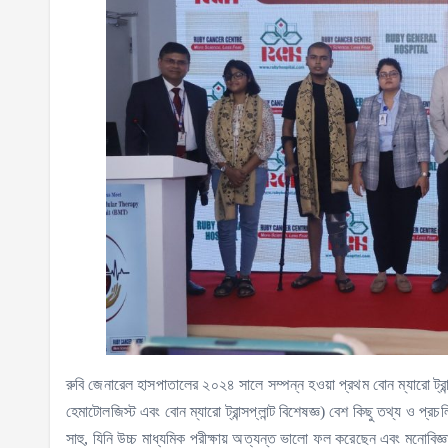
রুবি জেনারেল হাসপাতালের ২০২৪ সালে সম্পন্ন হওয়া প্রথম বোন ম্যারো ট্রা
হেমাটোলজিস্ট এবং বোন ম্যারো ট্রান্সপ্লান্ট বিশেষজ্ঞ) বেশ কিছু তথ্য ও প্র
সাহু, যিনি উচ্চ মাধ্যমিক পরীক্ষায় অত্যন্ত ভালো ফল করেছেন এবং মনোবিজ্ঞানী