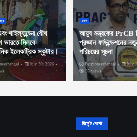
জ্য
দেশ
ং থাইল্যান্ডের যৌথ
আয়ুষ মন্ত্রকের PrCB 
ে ভারতে মিলবে
প্রজ্ঞান ফাউন্ডেশনের নতু
নিক ইলেকট্রিক স্কুটার।
পরিচয়ের সূচনা
neerbengal
July 30, 2026
By
pioneerbengal
July 2
ws
35 views
রিসেন্ট পোস্ট