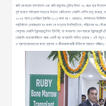
রুবি জেনারেল হাসপাতাল এবং রুবি ক্যান্সার সেন্টার বিগত ৩২ বছর ধরে উন্নতমান
পূর্ব ভারতে সর্বপ্রথম সবচেয়ে উন্নত রেডিয়েশন থেরাপি মেশিন চালু ক
২০২৪ সালে (ভেরিয়ান ট্রুবিম ৩.০) আনা হয়। এছাড়াও, কলকাতায় ডিজিটাল প
প্রতিষ্ঠাতা চেয়ারম্যান ডঃ কমল কে দত্তের উপস্থিতিতে, পরিচালক ডঃ সৌর
সেলুলার থেরাপি ট্রান্সপ্ল্যান্টেশন ইউনিট, যা সাধারণত বোন ম্যারো ট্রান্সপ্ল
হেমাটো-অনকোলজিতে আজ একটি বড় অগ্রগতি সাধিত হয়েছে। এই নতুন কেন্দ্
ও প্রাপ্তবয়স্কদের জন্য ব্যাপক ও জীবনরক্ষাকারী চিকিৎসা প্রদানে সজ্জিত