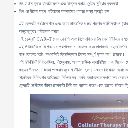
ইন-হাউস ব্লাড ইরেডিয়েশন এবং উন্নত ব্লাড সেন্টার সুবিধার ব্যবস্থা।
শিশু রোগীদের সাথে পরিবারের সদস্যদের থাকার জন্য অ্যান্টে রুম।
এই কেন্দ্রটি অটোলোগাস এবং অ্যালোজেনিক উভয় প্রকার প্রতিস্থাপন (যার ম
অন্তর্ভুক্ত) পরিচালনা করবে।
এই কেন্দ্রটি CAR–T সেল থেরাপি এবং বিশেষায়িত স্টেম সেল চিকিৎসার ম
এই ইউনিটটিতে বিশেষভাবে প্রশিক্ষিত ও অভিজ্ঞ অনকোলজিস্ট, হেমাটোলজিস্ট,
হাসপাতালের মাল্টি-স্পেশালিটি ক্লিনিক্যাল টিমের সম্পূর্ণ ব্যাক-আপ রয়েছে।
এই ইউনিটটি লিউকেমিয়া, লিম্ফোমা, অ্যাপ্লাস্টিক অ্যানিমিয়া এবং সিকে
ধরনের উন্নত চিকিৎসা পাওয়ার সুযোগ সীমিত ছিল। এখানে নিবেদিত অ্যাফেরেসিস
সামগ্রিক চিকিৎসার অভিজ্ঞতা নিশ্চিত হয়।রুবি জেনারেল হাসপাতালের চেয়া
কেন্দ্রটি রোগীদের জীবন রক্ষাকারী চিকিৎসা প্রদান করবে এবং তাদের জীবনে দ