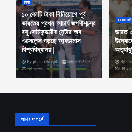
শিক্ষা
১০ কোটি টাকা বিনিয়োগে পূর্ব
ব্যবসা বাণি
ভারতের প্রথম আচার্য জগদীশচন্দ্র
বসু সেমিকন্ডাক্টর সেন্টার অব
ভারত এব
এক্সেলেন্স গড়ছে আ্যডামাস
উদ্যোগ
বিশ্ববিদ্যালয় |
অত্যাধু
By
pioneerbengal
July 30, 2026
By
pio
39 views
39 vie
আমার সম্পর্কে