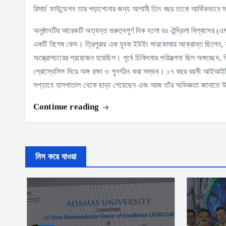
রিসার্চ ফাউন্ডেশন তার পড়াশোনার জন্য আগামী তিন বছর তাকে আর্থিকভাবে স
অনুষ্ঠানটির আরেকটি অত্যন্ত গুরুত্বপূর্ণ দিক হলো ডঃ ঐন্দ্রিলা বিশ্বাসে
একটি বিশেষ কেস। ত্রিপুরার এক যুবক ইউইং সারকোমায় আক্রান্ত ছিলেন, 
অস্ত্রোপচারের প্রয়োজন হয়েছিল। পূর্বে চিকিৎসার পরিকল্পনা ছিল অঙ্গচ্ছেদ,
প্রোস্থেসিস দিয়ে অঙ্গ রক্ষা ও পুনর্গঠন করা সম্ভব। ১৭ বছর বয়সী আইআইটি প
সপ্তাহে হাসপাতাল থেকে ছাড়া পেয়েছেন এবং আজ তাঁর অভিজ্ঞতা জানাতে
Continue reading
মিস করে যাওয়া