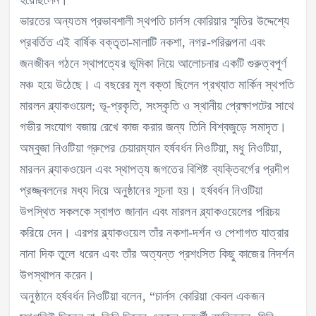
ভারতের অন্যতম প্রভাবশালী স্থপতি চার্লস কোরিয়ার স্মৃতির উদ্দেশ্যে
প্রবর্তিত এই বার্ষিক বক্তৃতা-মালাটি নকশা, নগর-পরিকল্পনা এবং
জনজীবন গঠনে স্থাপত্যের ভূমিকা নিয়ে আলোচনার একটি গুরুত্বপূর্ণ
মঞ্চ হয়ে উঠেছে। এ বছরের মূল বক্তা ছিলেন প্রখ্যাত মার্কিন স্থপতি
মারলন ব্ল্যাকওয়েল; ভূ-প্রকৃতি, সংস্কৃতি ও স্থানীয় প্রেক্ষাপটের সাথে
গভীর সংযোগ বজায় রেখে কাজ করার জন্য তিনি বিশ্বজুড়ে সমাদৃত।
অম্বুজা নিওটিয়া গ্রুপের চেয়ারম্যান হর্ষবর্ধন নিওটিয়া, মধু নিওটিয়া,
মারলন ব্ল্যাকওয়েল এবং স্থাপত্য জগতের বিশিষ্ট ব্যক্তিবর্গের প্রদীপ
প্রজ্জ্বলনের মধ্য দিয়ে অনুষ্ঠানের সূচনা হয়। হর্ষবর্ধন নিওটিয়া
উপস্থিত সকলকে স্বাগত জানান এবং মারলন ব্ল্যাকওয়েলের পরিচয়
করিয়ে দেন। এরপর ব্ল্যাকওয়েল তাঁর নকশা-দর্শন ও পেশাগত যাত্রার
নানা দিক তুলে ধরেন এবং তাঁর অত্যন্ত প্রশংসিত কিছু কাজের নিদর্শন
উপস্থাপন করেন।
অনুষ্ঠানে হর্ষবর্ধন নিওটিয়া বলেন, “চার্লস কোরিয়া কেবল একজন