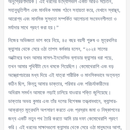
অনুপ্রেরণাদায়ক। এই ধরনের উদ্যোগগুলি একটি আরও সচেতন,
সহানুভূতিশীল এবং মানবিক সমাজ গঠনে সহায়তা করে, যেখানে স্বাস্থ্য,
আরোগ্য এবং মানসিক সুস্থতা সম্পর্কিত আলোচনা সংবেদনশীলতা ও
মর্যাদার সাথে গ্রহণ করা হয়।”
নিজের অভিজ্ঞতা ভাগ করে নিয়ে, ৪৫ বছর বয়সী পুরুষ ও মূত্রথলির
ক্যান্সার থেকে সেরে ওঠা তাপস কর্মকার বলেন, “২০২৪ সালের
অক্টোবরে যখন আমার মাসল-ইনভেসিভ ব্লাডার ক্যান্সার ধরা পড়ে,
তখন আমার পৃথিবীটা যেন থমকে গিয়েছিল। কেমোথেরাপি এবং বড়
অস্ত্রোপচারের মধ্য দিয়ে এই যাত্রা শারীরিক ও মানসিকভাবে অত্যন্ত
কঠিন ছিল, কিন্তু আমার ডাক্তার, পরিবার এবং পরিচর্যাকারীদের
অবিরাম সমর্থন আমাকে লড়াই চালিয়ে যাওয়ার শক্তি জুগিয়েছে।
ডাক্তার অভয় কুমার এবং তাঁর দলের বিশেষজ্ঞ তত্ত্বাবধানে, ক্যান্সার-
আক্রান্ত মূত্রথলি অপসারণ করতে এবং প্রস্রাব জমা ও নিষ্কাশনের
জন্য একটি নতুন পথ তৈরি করতে আমি চার দফা কেমোথেরাপি গ্রহণ
করি। এই ধরনের সাক্ষাৎগুলো ক্যান্সার থেকে সেরে ওঠা মানুষদের আশা,