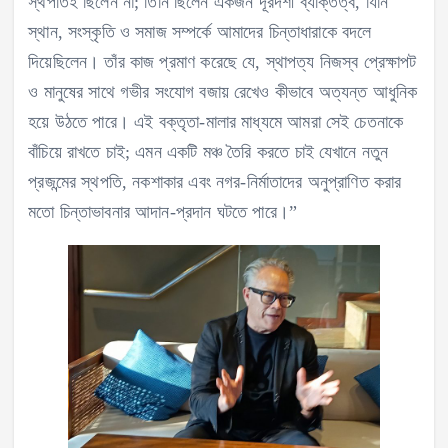
স্থপতিই ছিলেন না; তিনি ছিলেন একজন দূরদর্শী ব্যক্তিত্ব, যিনি
স্থান, সংস্কৃতি ও সমাজ সম্পর্কে আমাদের চিন্তাধারাকে বদলে
দিয়েছিলেন। তাঁর কাজ প্রমাণ করেছে যে, স্থাপত্য নিজস্ব প্রেক্ষাপট
ও মানুষের সাথে গভীর সংযোগ বজায় রেখেও কীভাবে অত্যন্ত আধুনিক
হয়ে উঠতে পারে। এই বক্তৃতা-মালার মাধ্যমে আমরা সেই চেতনাকে
বাঁচিয়ে রাখতে চাই; এমন একটি মঞ্চ তৈরি করতে চাই যেখানে নতুন
প্রজন্মের স্থপতি, নকশাকার এবং নগর-নির্মাতাদের অনুপ্রাণিত করার
মতো চিন্তাভাবনার আদান-প্রদান ঘটতে পারে।”