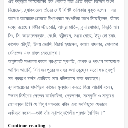
এই বক্তৃতা আয়োজনের শুরু থেকেই যাঁরা এতে বক্তা হিসেবে অংশ
নিয়েছেন, ব্ল্যাকওয়েল তাঁদের সেই বিশিষ্ট তালিকায় যুক্ত হলেন। এর
আগের আয়োজনগুলোতে বিশ্বখ্যাত স্থপতিরা অংশ নিয়েছিলেন, যাঁদের
মধ্যে রয়েছেন পিটার স্টাচবেরি, আন্দ্রা মাতিন, বৃন্দা সোমায়া, বিভূতি মান
সিং, সি. আঞ্জালেনদ্রান, কে.টি. রবীন্দ্রন, সঞ্জয় মোহে, ইয়ুং হো চ্যাং,
কাশেফ চৌধুরী, উদয় জোশি, রিচার্ড হ্যাসেল, কামাল হাদকার, সোলানো
বেনিতেজ এবং রাহুল মেহরোত্রা।
অনুষ্ঠানটি সঞ্চালনা করেন প্রখ্যাত স্থপতি, লেখক ও প্রধান আয়োজক
আশিস আচার্যি, যিনি জয়পুরের জওহর কলা কেন্দ্রের মতো গুরুত্বপূর্ণ
সব প্রকল্পে চার্লস কোরিয়ার সঙ্গে ঘনিষ্ঠভাবে কাজ করেছেন।
ব্ল্যাকওয়েলের সামগ্রিক কাজের মূল্যায়ন করতে গিয়ে আচার্যি বলেন,
“ভবন নির্মাণের ক্ষেত্রে কার্যকারিতা, প্রেক্ষাপট, সংস্কৃতি ও মানুষের
মেলবন্ধন তিনি যে নিপুণ দক্ষতায় ঘটান এবং সবকিছুকে যেভাবে
একীভূত করেন—তাই তাঁর স্থাপত্যশৈলীর প্রধান বৈশিষ্ট্য।”
Continue reading