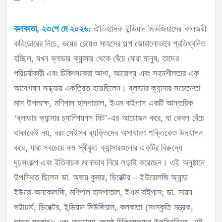
কলকাতা, ২৩শে মে ২০২৬:
ঐতিহাসিক ইন্ডিয়ান মিউজিয়ামের কালজয়ী
করিডোরের নিচে, ভয়ের চেয়েও সাহসের গল্প জোরালোভাবে প্রতিধ্বনিত
হচ্ছিল, যখন ব্লাডার ক্যান্সার থেকে বেঁচে ফেরা মানুষ, তাদের
পরিচর্যাকারী এবং চিকিৎসকেরা আশা, আরোগ্য এবং সহনশীলতার এক
আবেগঘন সন্ধ্যায় একত্রিত হয়েছিলেন। ব্লাডার ক্যান্সার সচেতনতা
মাস উপলক্ষে, মণিপাল হাসপাতাল, ইএম বাইপাস একটি আন্তরিক
‘ব্লাডার ক্যান্সার চ্যাম্পিয়নস মিট’-এর আয়োজন করে, যা কেবল বেঁচে
থাকাকেই নয়, বরং সেইসব ব্যক্তিদের অসাধারণ শক্তিকেও উদযাপন
করে, যারা সবচেয়ে কম স্বীকৃত ক্যান্সারগুলোর একটির বিরুদ্ধে
দৃঢ়সংকল্প এবং ইতিবাচক মনোভাব নিয়ে লড়াই করেছেন। এই অনুষ্ঠানে
উপস্থিত ছিলেন ডা. অভয় কুমার, ডিরেক্টর – ইউরোলজি অ্যান্ড
ইউরো-অনকোলজি, মণিপাল হাসপাতাল, ইএম বাইপাস; ডা. সায়ন
ভট্টাচার্য, ডিরেক্টর, ইন্ডিয়ান মিউজিয়াম, কলকাতা (সংস্কৃতি মন্ত্রক,