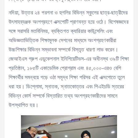
নদিয়া, উত্তর ২৪ পরগনা ও হুগলির বিভিন্ন স্কুলের ছাত্র-ছাত্রীদের
উৎসাহব্যঞ্জক অংশগ্রহণে এক্সপোটি প্রাণবন্ত হয়ে ওঠে। বিশেষজ্ঞদের
সঙ্গে সরাসরি মতবিনিময়, ব্যক্তিগত ক্যারিয়ার কাউন্সেলিং এবং
অভিজ্ঞতাভিত্তিক শিক্ষামূলক সেশনের মাধ্যমে অংশগ্রহণকারীরা
উচ্চশিক্ষার বিভিন্ন সম্ভাবনা সম্পর্কে বিস্তৃত ধারণা লাভ করেন।
জেআইএস গ্রুপ এডুকেশনাল ইনিশিয়েটিভস-এর অধীনস্থ ৩৯টি শিক্ষা
প্রতিষ্ঠান, ১৮৫টি একাডেমিক প্রোগ্রাম এবং ৪৫,০০০-এরও বেশি
শিক্ষার্থীর সমন্বয়ে গড়ে ওঠা সমৃদ্ধ শিক্ষা পরিসর এই এক্সপোতে তুলে
ধরা হয়। ডিপ্লোমা, স্নাতক, স্নাতকোত্তর এবং পিএইচডি স্তরের
বিভিন্ন কোর্স সম্পর্কে বিস্তারিত তথ্য অংশগ্রহণকারীদের সামনে
উপস্থাপিত হয়।