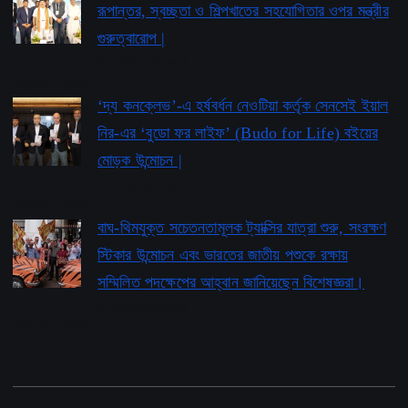
রূপান্তর, স্বচ্ছতা ও শিল্পখাতের সহযোগিতার ওপর মন্ত্রীর
গুরুত্বারোপ |
by pioneerbengal
August 6, 2026
‘দ্য কনক্লেভ’-এ হর্ষবর্ধন নেওটিয়া কর্তৃক সেনসেই ইয়াল
নির-এর ‘বুডো ফর লাইফ’ ​​(Budo for Life) বইয়ের
মোড়ক উন্মোচন |
by pioneerbengal
August 4, 2026
বাঘ-থিমযুক্ত সচেতনতামূলক ট্যাক্সির যাত্রা শুরু, সংরক্ষণ
স্টিকার উন্মোচন এবং ভারতের জাতীয় পশুকে রক্ষায়
সম্মিলিত পদক্ষেপের আহ্বান জানিয়েছেন বিশেষজ্ঞরা।
by pioneerbengal
August 4, 2026