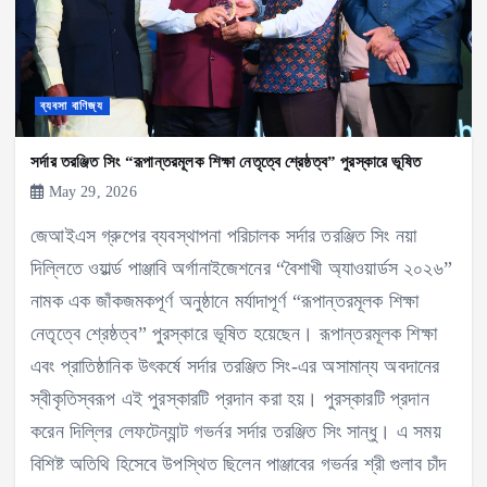
ব্যবসা বাণিজ্য
সর্দার তরঞ্জিত সিং “রূপান্তরমূলক শিক্ষা নেতৃত্বে শ্রেষ্ঠত্ব” পুরস্কারে ভূষিত
May 29, 2026
জেআইএস গ্রুপের ব্যবস্থাপনা পরিচালক সর্দার তরঞ্জিত সিং নয়া
দিল্লিতে ওয়ার্ল্ড পাঞ্জাবি অর্গানাইজেশনের “বৈশাখী অ্যাওয়ার্ডস ২০২৬”
নামক এক জাঁকজমকপূর্ণ অনুষ্ঠানে মর্যাদাপূর্ণ “রূপান্তরমূলক শিক্ষা
নেতৃত্বে শ্রেষ্ঠত্ব” পুরস্কারে ভূষিত হয়েছেন। রূপান্তরমূলক শিক্ষা
এবং প্রাতিষ্ঠানিক উৎকর্ষে সর্দার তরঞ্জিত সিং-এর অসামান্য অবদানের
স্বীকৃতিস্বরূপ এই পুরস্কারটি প্রদান করা হয়। পুরস্কারটি প্রদান
করেন দিল্লির লেফটেন্যান্ট গভর্নর সর্দার তরঞ্জিত সিং সান্ধু। এ সময়
বিশিষ্ট অতিথি হিসেবে উপস্থিত ছিলেন পাঞ্জাবের গভর্নর শ্রী গুলাব চাঁদ