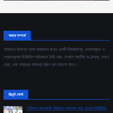
আমার সম্পর্কে
আমাদের উদ্দেশ্য হলো পাঠকদের জন্য একটি নির্ভরযোগ্য, তথ্যসমৃদ্ধ ও
প্রেরণামূলক ডিজিটাল অভিজ্ঞতা তৈরি করা, যেখানে স্থানীয় কণ্ঠস্বর, তরুণ
মেধা, এবং সমাজের অসংখ্য রঙিন গল্প জায়গা পাবে।
রিসেন্ট পোস্ট
ভবিষ্যৎ-উপযোগী পরিবহন ব্যবস্থা গড়ে তুলতে ডিজিটাল