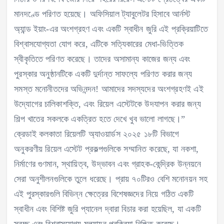
মানদণ্ডে পরিণত হয়েছে। অফিসিয়াল ট্যাবুলেটর হিসাবে আর্নস্ট
অ্যান্ড ইয়াং-এর অংশগ্রহণ এবং একটি স্বাধীন জুরি এই প্রক্রিয়াটিতে
বিশ্বাসযোগ্যতা যোগ করে, এটিকে সত্যিকারের মেধা-ভিত্তিক
স্বীকৃতিতে পরিণত করেছে। তাদের অসামান্য কাজের জন্য এবং
পুরস্কার অনুষ্ঠানটিকে একটি দুর্দান্ত সাফল্যে পরিণত করার জন্য
সমস্ত মনোনীতদের অভিনন্দন! আমাদের সদস্যদের অংশগ্রহণই এই
উদ্যোগের চালিকাশক্তি, এবং রিয়েল এস্টেটকে উদযাপন করার জন্য
শিল্প খাতের সকলকে একত্রিত হতে দেখে খুব ভালো লাগছে।”
ক্রেডাই কলকাতা রিয়েলটি অ্যাওয়ার্ডস ২০২৫ ১৮টি বিভাগে
অনুকরণীয় রিয়েল এস্টেট প্রকল্পগুলিকে সম্মানিত করেছে, যা নকশা,
নির্মাণের গুণমান, স্থায়িত্ব, উদ্ভাবন এবং গ্রাহক-কেন্দ্রিক উন্নয়নে
সেরা অনুশীলনগুলিকে তুলে ধরেছে। প্রায় ৭০টিরও বেশি মনোনয়ন সহ
এই পুরস্কারগুলি বিভিন্ন ক্ষেত্রের বিশেষজ্ঞদের নিয়ে গঠিত একটি
স্বাধীন এবং বিশিষ্ট জুরি প্যানেল দ্বারা বিচার করা হয়েছিল, যা একটি
স্বচ্ছ এবং বিশ্বাসযোগ্য মূল্যায়ন প্রক্রিয়া নিশ্চিত করেছে।