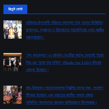
রিসেন্ট পোস্ট
ভবিষ্যৎ-উপযোগী পরিবহন ব্যবস্থা গড়ে তুলতে ডিজিটাল
রূপান্তর, স্বচ্ছতা ও শিল্পখাতের সহযোগিতার ওপর মন্ত্রীর
গুরুত্বারোপ |
by pioneerbengal
August 6, 2026
‘দ্য কনক্লেভ’-এ হর্ষবর্ধন নেওটিয়া কর্তৃক সেনসেই ইয়াল
নির-এর ‘বুডো ফর লাইফ’ ​​(Budo for Life) বইয়ের
মোড়ক উন্মোচন |
by pioneerbengal
August 4, 2026
বাঘ-থিমযুক্ত সচেতনতামূলক ট্যাক্সির যাত্রা শুরু, সংরক্ষণ
স্টিকার উন্মোচন এবং ভারতের জাতীয় পশুকে রক্ষায়
সম্মিলিত পদক্ষেপের আহ্বান জানিয়েছেন বিশেষজ্ঞরা।
by pioneerbengal