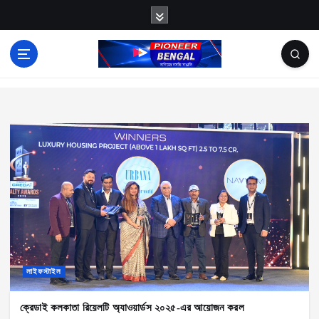
S
k
i
p
News
t
o
c
o
n
t
e
n
t
লাইফস্টাইল
ক্রেডাই কলকাতা রিয়েলটি অ্যাওয়ার্ডস ২০২৫-এর আয়োজন করল