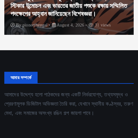
স্টিকার উন্মোচন এবং ভারতের জাতীয় পশুকে রক্ষায় সম্মিলিত
পদক্ষেপের আহ্বান জানিয়েছেন বিশেষজ্ঞরা।
By
pioneerbengal
August 4, 2026
31 views
আমার সম্পর্কে
আমাদের উদ্দেশ্য হলো পাঠকদের জন্য একটি নির্ভরযোগ্য, তথ্যসমৃদ্ধ ও
প্রেরণামূলক ডিজিটাল অভিজ্ঞতা তৈরি করা, যেখানে স্থানীয় কণ্ঠস্বর, তরুণ
মেধা, এবং সমাজের অসংখ্য রঙিন গল্প জায়গা পাবে।