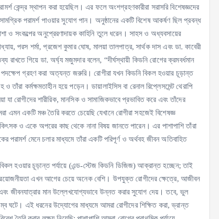
পরামর্শ কেন্দ্র স্থাপন করা হয়েছিল। এর ফলে অংশগ্রহণকারীরা সরাসরি বিশেষজ্ঞদের
ামগ্রিক পরামর্শ পাওয়ার সুযোগ পান। অনুষ্ঠানের একটি বিশেষ আকর্ষণ ছিল প্রবন্ধ
আশা ও সংকল্পের অনুপ্রেরণাদায়ক কাহিনি তুলে ধরেন। সাহস ও অধ্যবসায়ের
গোপাধ্যায়, পরস শর্মা, প্রজেশ কুমার ঘোষ, মালয়া তালপাত্র, সার্থক দাস এবং ডা. কাবেরী
য রাখতে গিয়ে ডা. অর্ঘ্য মজুমদার বলেন, “দীর্ঘস্থায়ী কিডনি রোগের ক্রমবর্ধমান
ক পদক্ষেপ গ্রহণ করা অত্যন্ত জরুরি। রোগীরা যখন কিডনি বিকল হওয়ার চূড়ান্ত
ষহ ও তাঁরা কর্মক্ষমতাহীন হয়ে পড়েন। ডায়ালাইসিস বা রেনাল রিপ্লেসমেন্ট থেরাপি
িয়া যা রোগীদের শারীরিক, মানসিক ও সামাজিকভাবে প্রভাবিত করে এবং তাঁদের
মরা এমন একটি মঞ্চ তৈরি করতে চেয়েছি যেখানে রোগীরা সহজেই বিশেষজ্ঞ
 চিকিৎসক ও একে অপরের কাছ থেকে নানা বিষয় জানতে পারেন। এর পাশাপাশি তাঁরা
র পরামর্শ মেনে চলার মাধ্যমে তাঁরা একটি পরিপূর্ণ ও অর্থবহ জীবন অতিবাহিত
িকল হওয়ার চূড়ান্ত পর্যায়ে (এন্ড-স্টেজ কিডনি ডিজিজ) আক্রান্ত হচ্ছেন; তাই
 প্রয়োজনীয়তা এখন আগের চেয়ে অনেক বেশি। উপযুক্ত রোগীদের ক্ষেত্রে, আজীবন
বনা এবং জীবনযাত্রার মান উল্লেখযোগ্যভাবে উন্নত করার সুযোগ দেয়। তবে, ভুল
্ব ঘটে। এই ধরনের উদ্যোগের মাধ্যমে আমরা রোগীদের শিক্ষিত করা, ভ্রান্ত
বেশ তৈরি করার লক্ষ্য নিয়েছি; পাশাপাশি আমরা রোগের প্রাথমিক পর্যায়ে