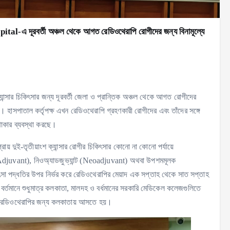
pital-এ দূরবর্তী অঞ্চল থেকে আগত রেডিওথেরাপি রোগীদের জন্য বিনামূল্যে
যান্সার চিকিৎসার জন্য দূরবর্তী জেলা ও প্রান্তিক অঞ্চল থেকে আগত রোগীদের
 হাসপাতাল কর্তৃপক্ষ এখন রেডিওথেরাপি গ্রহণকারী রোগীদের এবং তাঁদের সঙ্গে
 থাকার ব্যবস্থা করছে।
্রায় দুই-তৃতীয়াংশ ক্যান্সার রোগীর চিকিৎসার কোনো না কোনো পর্যায়ে
 (Adjuvant), নিওঅ্যাডজুভ্যান্ট (Neoadjuvant) অথবা উপশমমূলক
া পদ্ধতির উপর নির্ভর করে রেডিওথেরাপির মেয়াদ এক সপ্তাহ থেকে সাত সপ্তাহ
 বর্তমানে শুধুমাত্র কলকাতা, মালদহ ও বর্ধমানের সরকারি মেডিকেল কলেজগুলিতে
েই রেডিওথেরাপির জন্য কলকাতায় আসতে হয়।