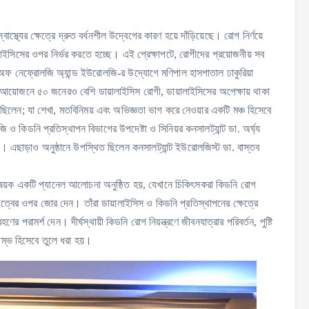
াস্থ্যের ক্ষেত্রে দ্রুত বর্ধনশীল উদ্বেগের কারণ হয়ে দাঁড়িয়েছে। রোগ নির্ণয়ে
াইসিসের ওপর নির্ভর করতে হচ্ছে। এই প্রেক্ষাপটে, রোগীদের প্রয়োজনীয় সব
 অফ নেফ্রোলজি অ্যান্ড ইউরোলজি-র উদ্যোগে মণিপাল হাসপাতাল ঢাকুরিয়া
 আয়োজনে ৫০ জনেরও বেশি ডায়ালাইসিস রোগী, ডায়ালাইসিসের অপেক্ষায় থাকা
হয়েছিলেন; যা শেখা, মতবিনিময় এবং অভিজ্ঞতা ভাগ করে নেওয়ার একটি মঞ্চ হিসেবে
ও কিডনি প্রতিস্থাপন বিভাগের উপদেষ্টা ও সিনিয়র কনসালট্যান্ট ডা. অর্ঘ্য
। এছাড়াও অনুষ্ঠানে উপস্থিত ছিলেন কনসালট্যান্ট ইউরোলজিস্ট ডা. বাস্তব
য’ বিষয়ক একটি প্যানেল আলোচনা অনুষ্ঠিত হয়, যেখানে চিকিৎসকরা কিডনি রোগ
ুরুত্বের ওপর জোর দেন। তাঁরা ডায়ালাইসিস ও কিডনি প্রতিস্থাপনের ক্ষেত্রে
ামর্শ দেন। দীর্ঘস্থায়ী কিডনি রোগ নিয়ন্ত্রণে জীবনযাত্রার পরিবর্তন, পুষ্টি
তম্ভ হিসেবে তুলে ধরা হয়।