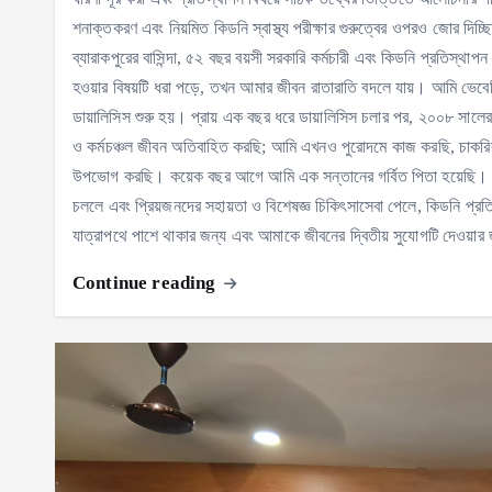
শনাক্তকরণ এবং নিয়মিত কিডনি স্বাস্থ্য পরীক্ষার গুরুত্বের ওপরও জোর দিচ
ব্যারাকপুরের বাসিন্দা, ৫২ বছর বয়সী সরকারি কর্মচারী এবং কিডনি প্রতিস্থ
হওয়ার বিষয়টি ধরা পড়ে, তখন আমার জীবন রাতারাতি বদলে যায়। আমি ভে
ডায়ালিসিস শুরু হয়। প্রায় এক বছর ধরে ডায়ালিসিস চলার পর, ২০০৮ সাল
ও কর্মচঞ্চল জীবন অতিবাহিত করছি; আমি এখনও পুরোদমে কাজ করছি, চাকরির প
উপভোগ করছি। কয়েক বছর আগে আমি এক সন্তানের গর্বিত পিতা হয়েছি। নিজ
চললে এবং প্রিয়জনদের সহায়তা ও বিশেষজ্ঞ চিকিৎসাসেবা পেলে, কিডনি প্রত
যাত্রাপথে পাশে থাকার জন্য এবং আমাকে জীবনের দ্বিতীয় সুযোগটি দেওয়ার 
Continue reading