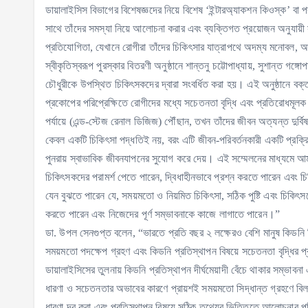
ডায়ালাইসিস বিভাগের বিশেষজ্ঞদের নিয়ে বিশেষ ‘ইন্টারঅ্যাকশন কিওস্ক’ বা 
সাথে তাঁদের সমস্যা নিয়ে আলোচনা করার এবং ব্যক্তিগত প্রয়োজন অনুযায়ী স
প্রতিযোগিতা, যেখানে রোগীরা তাঁদের চিকিৎসার যাত্রাপথে অদম্য মনোবল, 
স্বীকৃতিস্বরূপ পুরস্কার বিতরণী অনুষ্ঠানে শান্তনু চট্টোপাধ্যায়, সুশান্ত গঙ্
চৌধুরীকে উপস্থিত চিকিৎসকদের দ্বারা সংবর্ধিত করা হয়। এই অনুষ্ঠানে বক্তব্
প্রকোপের পরিপ্রেক্ষিতে রোগীদের মধ্যে সচেতনতা বৃদ্ধি এবং প্রতিরোধমূল
পর্যায়ে (এন্ড-স্টেজ রেনাল ডিজিজ) পৌঁছান, তখন তাঁদের জীবন অত্যন্ত দুর্বি
কেবল একটি চিকিৎসা পদ্ধতিই নয়, বরং এটি জীবন-পরিবর্তনকারী একটি প্রক্র
পুনরায় স্বাভাবিক জীবনযাপনের সুযোগ করে দেয়। এই সম্মেলনের মাধ্যমে আ
চিকিৎসকদের পরামর্শ পেতে পারেন, দ্বিধাহীনভাবে প্রশ্ন করতে পারেন এবং
যেন বুঝতে পারেন যে, সময়মতো ও নিয়মিত চিকিৎসা, সঠিক পুষ্টি এবং চিকিৎসকে
করতে পারেন এবং নিজেদের পূর্ণ সম্ভাবনাকে কাজে লাগাতে পারেন।”
ডা. উপল সেনগুপ্ত বলেন, “ভারতে প্রতি বছর ২ লক্ষেরও বেশি মানুষ কিডনি ব
সময়মতো পদক্ষেপ গ্রহণ এবং কিডনি প্রতিস্থাপন বিষয়ে সচেতনতা বৃদ্ধির
ডায়ালাইসিসের তুলনায় কিডনি প্রতিস্থাপন দীর্ঘমেয়াদী বেঁচে থাকার সম্ভা
ধারণা ও সচেতনতার অভাবের কারণে প্রায়শই সময়মতো সিদ্ধান্ত গ্রহণে বিলম
ধারণা দূর করা এবং প্রতিস্থাপন বিষয়ে সঠিক তথ্যের ভিত্তিতে আলোচনার পরি