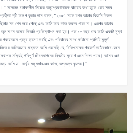
্ছি।” সম্মেলন চলাকালীন নিজের অনুপ্রেরণাদায়ক যাত্রার কথা তুলে ধরার সময়
াপন গ্রহীতা শ্রী অরূপ কুমার দাস বলেন, “২০০৭ সালে যখন আমার কিডনি বিকল
বেছিলাম সব শেষ হয়ে গেছে এবং আমি আর কাজ করতে পারব না। এরপর আমার
ের জুন মাসে আমার কিডনি প্রতিস্থাপন করা হয়। গত ১৮ বছর ধরে আমি একটি সুস্থ
্রয়োজনে প্রচুর ভ্রমণ করছি এবং পরিবারের সাথে কাটানো প্রতিটি মুহূর্ত
ের অভিজ্ঞতার মাধ্যমে আমি জেনেছি যে, চিকিৎসকের পরামর্শ কঠোরভাবে মেনে
িস্থাপন সত্যিই পরিপূর্ণ জীবনযাপনের দ্বিতীয় সুযোগ এনে দিতে পারে। আমার এই
জন্য আমি ডা. অর্ঘ্য মজুমদার-এর কাছে অত্যন্ত কৃতজ্ঞ।”