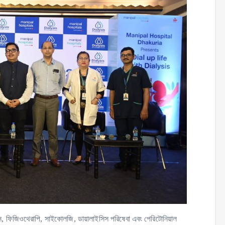
টিক্স, ফিজিওথেরাপি, সাইকোলজি, ডায়ালাইসিস পরিষেবা এবং পেরিটোনিয়াল