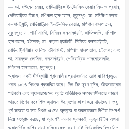
— ডা. সউমেন মেয়র, পেডিয়াট্রিক ইনটেনসিভ কেয়ার লিড ও প্রধান,
পেডিয়াট্রিক বিভাগ, মণিপাল হাসপাতাল, মুকুন্দপুর; ডা. মনিদীপা দত্ত,
কনসালট্যান্ট, পেডিয়াট্রিক ইনটেনসিভ কেয়ার, মণিপাল হাসপাতাল,
মুকুন্দপুর; ডা. পার্থ সারথি, সিনিয়র কনসালট্যান্ট, কার্ডিওলজি, মণিপাল
হাসপাতাল, সল্টলেক; ডা. পল্লব চ্যাটার্জী, সিনিয়র কনসালট্যান্ট,
পেডিয়াট্রিশিয়ান ও নিওনাটোলজিস্ট, মণিপাল হাসপাতাল, সল্টলেক; এবং
ডা. সায়ন্তন ভৌমিক, কনসালট্যান্ট, পেডিয়াট্রিক পালমোনোলজি,
মণিপাল হাসপাতাল, মুকুন্দপুর।
অ্যাজমা একটি দীর্ঘস্থায়ী শ্বাসনালীর প্রদাহজনিত রোগ যা বিশ্বজুড়ে
প্রায় ১০% শিশুকে প্রভাবিত করে। দিন দিন দূষণ বৃদ্ধি, জীবনযাত্রার
পরিবর্তন এবং অ্যালারজেনের প্রতি অতিরিক্ত সংবেদনশীলতার কারণে
ভারতে বিশেষ করে শিশু অ্যাজমা উদ্বেগের কারণ হয়ে দাঁড়াচ্ছে। তবু,
পূর্ব ভারতে অনেক শিশুই এখনও ভুলবুঝে বা ভ্রান্তভাবে নির্ণীত উপসর্গ
নিয়ে সংগ্রাম করছে, যা প্রায়শই বারবার শ্বাসকষ্ট, ব্রঙ্কাইটিস অথবা
অ্যালার্জিক কাশির সাথে গুলিয়ে ফেলা হয়। এই নির্ণয়জনিত বিভ্রান্তি