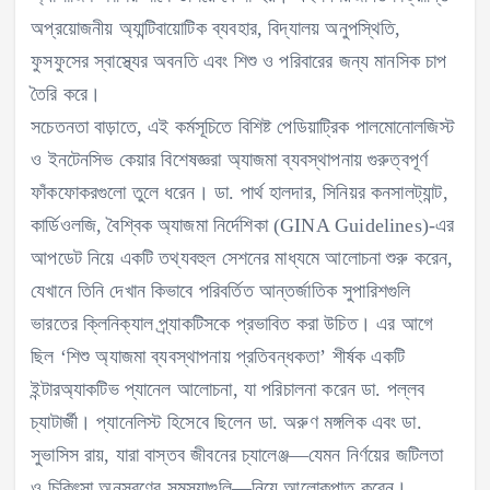
অপ্রয়োজনীয় অ্যান্টিবায়োটিক ব্যবহার, বিদ্যালয় অনুপস্থিতি,
ফুসফুসের স্বাস্থ্যের অবনতি এবং শিশু ও পরিবারের জন্য মানসিক চাপ
তৈরি করে।
সচেতনতা বাড়াতে, এই কর্মসূচিতে বিশিষ্ট পেডিয়াট্রিক পালমোনোলজিস্ট
ও ইনটেনসিভ কেয়ার বিশেষজ্ঞরা অ্যাজমা ব্যবস্থাপনায় গুরুত্বপূর্ণ
ফাঁকফোকরগুলো তুলে ধরেন। ডা. পার্থ হালদার, সিনিয়র কনসালট্যান্ট,
কার্ডিওলজি, বৈশ্বিক অ্যাজমা নির্দেশিকা (GINA Guidelines)-এর
আপডেট নিয়ে একটি তথ্যবহুল সেশনের মাধ্যমে আলোচনা শুরু করেন,
যেখানে তিনি দেখান কিভাবে পরিবর্তিত আন্তর্জাতিক সুপারিশগুলি
ভারতের ক্লিনিক্যাল প্র্যাকটিসকে প্রভাবিত করা উচিত। এর আগে
ছিল ‘শিশু অ্যাজমা ব্যবস্থাপনায় প্রতিবন্ধকতা’ শীর্ষক একটি
ইন্টারঅ্যাকটিভ প্যানেল আলোচনা, যা পরিচালনা করেন ডা. পল্লব
চ্যাটার্জী। প্যানেলিস্ট হিসেবে ছিলেন ডা. অরুণ মঙ্গলিক এবং ডা.
সুভাসিস রায়, যারা বাস্তব জীবনের চ্যালেঞ্জ—যেমন নির্ণয়ের জটিলতা
ও চিকিৎসা অনুসরণের সমস্যাগুলি—নিয়ে আলোকপাত করেন।