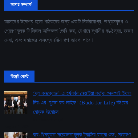
আমার সম্পর্কে
আমাদের উদ্দেশ্য হলো পাঠকদের জন্য একটি নির্ভরযোগ্য, তথ্যসমৃদ্ধ ও
প্রেরণামূলক ডিজিটাল অভিজ্ঞতা তৈরি করা, যেখানে স্থানীয় কণ্ঠস্বর, তরুণ
মেধা, এবং সমাজের অসংখ্য রঙিন গল্প জায়গা পাবে।
রিসেন্ট পোস্ট
‘দ্য কনক্লেভ’-এ হর্ষবর্ধন নেওটিয়া কর্তৃক সেনসেই ইয়াল
নির-এর ‘বুডো ফর লাইফ’ ​​(Budo for Life) বইয়ের
মোড়ক উন্মোচন |
by pioneerbengal
August 4, 2026
বাঘ-থিমযুক্ত সচেতনতামূলক ট্যাক্সির যাত্রা শুরু, সংরক্ষণ