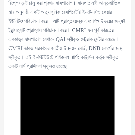
রিপ্লেসমেন্ট চালু করা প্রথম হাসপাতাল। হাসপাতালটি আন্তর্জাতিক
মান অনুযায়ী একটি অত্যাধুনিক রেসপিরেটরি ইনটেনসিভ কেয়ার
ইউনিটও পরিচালনা করে। এটি প্রাপ্তবয়স্ক এবং শিশু উভয়ের জন্যই
ট্রান্সপ্ল্যান্ট প্রোগ্রাম পরিচালনা করে। CMRI হল পূর্ব ভারতের
একমাত্র হাসপাতাল যেখানে QAI স্বীকৃত স্ট্রোক সেন্টার রয়েছে।
CMRI ভারত সরকারের জাতীয় উন্নয়ন বোর্ড, DNB কোর্সের জন্য
স্বীকৃত। এই ইনস্টিটিউটে পশ্চিমবঙ্গ নার্সিং কাউন্সিল কর্তৃক স্বীকৃত
একটি নার্স প্রশিক্ষণ স্কুলও রয়েছে।