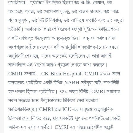
বলেছিলেন। প্যানেলে উপস্থিত ছিলেন ডাঃ এ.জি. ঘোষাল, ডাঃ
মনোতোষ খানরা, ডাঃ সোমেনাথ কুণ্ডু, ডাঃ অরূপ হালদার, ডাঃ আর.
শ্যাম কৃষ্ণন, ডাঃ বিউটি বিশ্বাস, ডাঃ আদিত্য সৎপতি এবং ডাঃ অমৃতা
ভট্টাচার্য। অধিবেশনে পরিবেশ সংরক্ষণ সংস্থা সুইচঅন ফাউন্ডেশনের
একটি সংক্ষিপ্ত উল্লেখও অন্তর্ভুক্ত ছিল। ধন্যবাদ জ্ঞাপন এবং
অংশগ্রহণকারীদের মধ্যে একটি অনানুষ্ঠানিক কথোপকথনের মাধ্যমে
অনুষ্ঠানটি শেষ হয়, যাদের অনেকেই বলেছিলেন যে তারা আগামী
মাসগুলিতে এই ধরণের আরও প্রচেষ্টা দেখতে আশা করছেন।
CMRI সম্পর্কে – CK Birla Hospital, CMRI ১৯৬৯ সালে
কলকাতায় প্রতিষ্ঠিত একটি বিশিষ্ট NABH স্বীকৃত মাল্টি-স্পেশালিটি
হাসপাতাল হিসেবে প্রতিষ্ঠিত। ৪৪০ শয্যা বিশিষ্ট, CMRI সমাজের
সকল স্তরের জন্য উন্নতমানের চিকিৎসা সেবা প্রদানে
প্রতিশ্রুতিবদ্ধ। CMRI তার ICU-এর মাধ্যমে অত্যাধুনিক
চিকিৎসা সেবা নিশ্চিত করে, যার সবকটিই সুপার-স্পেশালিস্টদের একটি
অভিজ্ঞ দল দ্বারা সমর্থিত। CMRI হল শহরে রোবোটিক জয়েন্ট