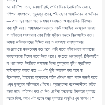
নির্ভয়ে।”
ডা. মনিদীপা দত্ত, কনসালট্যান্ট, পেডিয়াট্রিক ইনটেনসিভ কেয়ার,
মণিপাল হাসপাতাল, মুকুন্দপুর বলেন, “ইনহেলার আসক্তিকর বা ক্ষতিকর
— এমন ভুল ধারণা অনেক সময় সময়মতো ও ধারাবাহিক চিকিৎসায়
বাধা সৃষ্টি করে। অ্যাজমা-সংক্রান্ত একটি সামাজিক কলঙ্কও রয়েছে,
যা পরিবারের সদস্যদের রোগ নির্ণয় স্বীকার করতে নিরুৎসাহিত করে।
আমরা অভিভাবকদের শিক্ষিত করে ও অ্যাজমা ব্যবস্থাপনার
সরঞ্জামগুলো সহজবোধ্য করে তুলে ধরছি যাতে পরিবারগুলো সন্তানের
স্বাস্থ্যযাত্রা নিজের হাতে নিতে পারে। সবচেয়ে গুরুত্বপূর্ণ, চিকিৎসাহীন
বা খারাপভাবে নিয়ন্ত্রিত অ্যাজমা শিশুর ফুসফুসের বৃদ্ধি স্থায়ীভাবে
ক্ষতিগ্রস্ত করতে পারে — এই ঝুঁকি অবহেলা করা যাবে না।
বিশেষভাবে, ইনহেলার ব্যবহারের সঠিক কৌশল জানা সমান জরুরি যাতে
ওষুধ ফুসফুসে সঠিকভাবে পৌঁছায়। স্বাস্থ্যসেবা প্রদানকারীদের উচিত
মাঝে মাঝে পর্যবেক্ষণ করা যে শিশু রোগীরা ইনহেলার ঠিকমতো ব্যবহার
করছে কিনা, কারণ এই বয়সে যন্ত্র ব্যবহারে অসুবিধা খুব সাধারণ।”