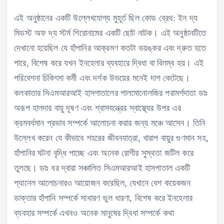
এই অনুষ্ঠানের একটি উল্লেখযোগ্য মুহূর্ত ছিল কোড ব্রেথ: ইন দ্য
মিডস্ট অফ দ্য স্টর্ম শিরোনামের একটি ছোট নাটক। এই অনুষ্ঠানটিতে
দেখানো হয়েছিল যে হাঁপানির আক্রমণ কতটা ভয়ঙ্কর এবং দ্রুত হতে
পারে, বিশেষ করে যখন ইনহেলার ব্যবহারে দ্বিধা বা বিলম্ব হয়। এই
পরিবেশনা চিকিৎসা কর্মী এবং দর্শক উভয়ের মনেই দাগ কেটেছে।
কলকাতার সিএমআরআই হাসপাতালের পালমোনোলজির পরামর্শদাতা ডাঃ
অরূপ হালদার বায়ু দূষণ এবং শ্বাসযন্ত্রের স্বাস্থ্যের উপর এর
ক্রমবর্ধমান প্রভাব সম্পর্কে আলোচনা করার জন্য মঞ্চে আসেন। তিনি
উল্লেখ করেন যে কীভাবে শহরের জীবনযাত্রা, খারাপ বায়ুর গুণমান সহ,
হাঁপানির ঘটনা বৃদ্ধি পাচ্ছে এবং অনেক রোগীর সুস্থতা জটিল করে
তুলছে। ডাঃ ধর দ্বারা সঞ্চালিত সিএমআরআই হাসপাতাল একটি
প্যানেল আলোচনারও আয়োজন করেছিল, যেখানে বেশ কয়েকজন
ডাক্তার হাঁপানি সম্পর্কে সাধারণ ভুল ধারণা, বিশেষ করে ইনহেলার
ব্যবহার সম্পর্কে এখনও অনেক মানুষের দ্বিধা সম্পর্কে কথা