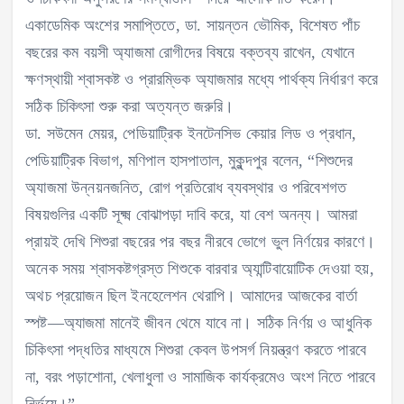
একাডেমিক অংশের সমাপ্তিতে, ডা. সায়ন্তন ভৌমিক, বিশেষত পাঁচ
বছরের কম বয়সী অ্যাজমা রোগীদের বিষয়ে বক্তব্য রাখেন, যেখানে
ক্ষণস্থায়ী শ্বাসকষ্ট ও প্রারম্ভিক অ্যাজমার মধ্যে পার্থক্য নির্ধারণ করে
সঠিক চিকিৎসা শুরু করা অত্যন্ত জরুরি।
ডা. সউমেন মেয়র, পেডিয়াট্রিক ইনটেনসিভ কেয়ার লিড ও প্রধান,
পেডিয়াট্রিক বিভাগ, মণিপাল হাসপাতাল, মুকুন্দপুর বলেন, “শিশুদের
অ্যাজমা উন্নয়নজনিত, রোগ প্রতিরোধ ব্যবস্থার ও পরিবেশগত
বিষয়গুলির একটি সূক্ষ্ম বোঝাপড়া দাবি করে, যা বেশ অনন্য। আমরা
প্রায়ই দেখি শিশুরা বছরের পর বছর নীরবে ভোগে ভুল নির্ণয়ের কারণে।
অনেক সময় শ্বাসকষ্টগ্রস্ত শিশুকে বারবার অ্যান্টিবায়োটিক দেওয়া হয়,
অথচ প্রয়োজন ছিল ইনহেলেশন থেরাপি। আমাদের আজকের বার্তা
স্পষ্ট—অ্যাজমা মানেই জীবন থেমে যাবে না। সঠিক নির্ণয় ও আধুনিক
চিকিৎসা পদ্ধতির মাধ্যমে শিশুরা কেবল উপসর্গ নিয়ন্ত্রণ করতে পারবে
না, বরং পড়াশোনা, খেলাধুলা ও সামাজিক কার্যক্রমেও অংশ নিতে পারবে