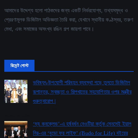
আমাদের উদ্দেশ্য হলো পাঠকদের জন্য একটি নির্ভরযোগ্য, তথ্যসমৃদ্ধ ও
প্রেরণামূলক ডিজিটাল অভিজ্ঞতা তৈরি করা, যেখানে স্থানীয় কণ্ঠস্বর, তরুণ
মেধা, এবং সমাজের অসংখ্য রঙিন গল্প জায়গা পাবে।
রিসেন্ট পোস্ট
ভবিষ্যৎ-উপযোগী পরিবহন ব্যবস্থা গড়ে তুলতে ডিজিটাল
রূপান্তর, স্বচ্ছতা ও শিল্পখাতের সহযোগিতার ওপর মন্ত্রীর
গুরুত্বারোপ |
by pioneerbengal
August 6, 2026
‘দ্য কনক্লেভ’-এ হর্ষবর্ধন নেওটিয়া কর্তৃক সেনসেই ইয়াল
নির-এর ‘বুডো ফর লাইফ’ ​​(Budo for Life) বইয়ের