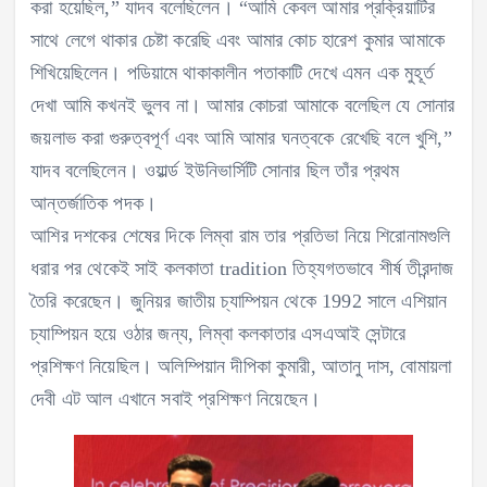
করা হয়েছিল,” যাদব বলেছিলেন। “আমি কেবল আমার প্রক্রিয়াটির
সাথে লেগে থাকার চেষ্টা করেছি এবং আমার কোচ হারেশ কুমার আমাকে
শিখিয়েছিলেন। পডিয়ামে থাকাকালীন পতাকাটি দেখে এমন এক মুহূর্ত
দেখা আমি কখনই ভুলব না। আমার কোচরা আমাকে বলেছিল যে সোনার
জয়লাভ করা গুরুত্বপূর্ণ এবং আমি আমার ঘনত্বকে রেখেছি বলে খুশি,”
যাদব বলেছিলেন। ওয়ার্ল্ড ইউনিভার্সিটি সোনার ছিল তাঁর প্রথম
আন্তর্জাতিক পদক।
আশির দশকের শেষের দিকে লিম্বা রাম তার প্রতিভা নিয়ে শিরোনামগুলি
ধরার পর থেকেই সাই কলকাতা tradition তিহ্যগতভাবে শীর্ষ তীরন্দাজ
তৈরি করেছেন। জুনিয়র জাতীয় চ্যাম্পিয়ন থেকে 1992 সালে এশিয়ান
চ্যাম্পিয়ন হয়ে ওঠার জন্য, লিম্বা কলকাতার এসএআই সেন্টারে
প্রশিক্ষণ নিয়েছিল। অলিম্পিয়ান দীপিকা কুমারী, আতানু দাস, বোমায়লা
দেবী এট আল এখানে সবাই প্রশিক্ষণ নিয়েছেন।