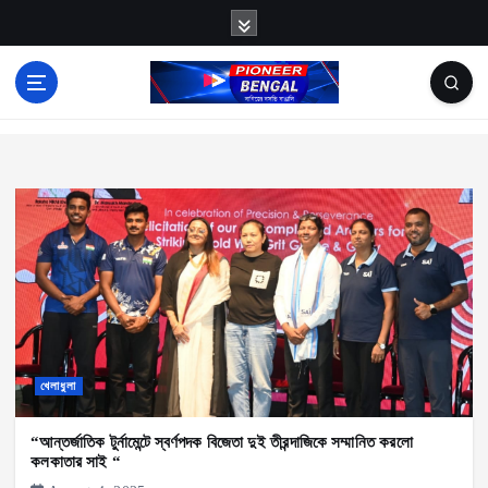
S
k
i
p
News
t
o
c
o
n
t
e
n
খেলাধুলা
t
“আন্তর্জাতিক টুর্নামেন্টে স্বর্ণপদক বিজেতা দুই তীরন্দাজিকে সম্মানিত করলো
কলকাতার সাই “