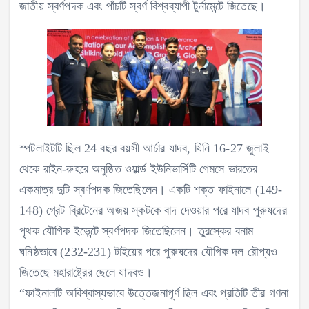
জাতীয় স্বর্ণপদক এবং পাঁচটি স্বর্ণ বিশ্বব্যাপী টুর্নামেন্টে জিতেছে।
স্পটলাইটটি ছিল 24 বছর বয়সী আর্চার যাদব, যিনি 16-27 জুলাই
থেকে রাইন-রুহরে অনুষ্ঠিত ওয়ার্ল্ড ইউনিভার্সিটি গেমসে ভারতের
একমাত্র দুটি স্বর্ণপদক জিতেছিলেন। একটি শক্ত ফাইনালে (149-
148) গ্রেট ব্রিটেনের অজয় স্কটকে বাদ দেওয়ার পরে যাদব পুরুষদের
পৃথক যৌগিক ইভেন্টে স্বর্ণপদক জিতেছিলেন। তুরস্কের বনাম
ঘনিষ্ঠভাবে (232-231) টাইয়ের পরে পুরুষদের যৌগিক দল রৌপ্যও
জিতেছে মহারাষ্ট্রের ছেলে যাদবও।
“ফাইনালটি অবিশ্বাস্যভাবে উত্তেজনাপূর্ণ ছিল এবং প্রতিটি তীর গণনা