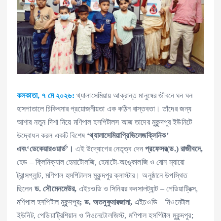
কলকাতা, ৭ মে ২০২৬:
থ্যালাসেমিয়ায় আক্রান্ত মানুষের জীবনে ঘন ঘন
হাসপাতালে চিকিৎসার প্রয়োজনীয়তা এক কঠিন বাস্তবতা। তাঁদের জন্য
আশার নতুন দিশা নিয়ে মণিপাল হসপিটালস আজ তাদের মুকুন্দপুর ইউনিটে
উদ্বোধন করল একটি বিশেষ
‘থ্যালাসেমিয়াপ্রিভিলেজক্লিনিক’
এবং‘ডেকেয়ারওয়ার্ড’।
এই উদ্যোগের নেতৃত্ব দেন
প্রফেসর(ড.) রাজীবদে,
হেড – ক্লিনিক্যাল হেমাটোলজি, হেমাটো-অঙ্কোলজি ও বোন ম্যারো
ট্রান্সপ্লান্ট, মণিপাল হসপিটালস মুকুন্দপুর ক্লাস্টার। অনুষ্ঠানে উপস্থিত
ছিলেন
ড. সৌমেনমেউর,
এইচওডি ও সিনিয়র কনসালট্যান্ট – পেডিয়াট্রিক্স,
মণিপাল হসপিটাল মুকুন্দপুর
; ড. অতনুকুমারজানা,
এইচওডি – নিওনেটাল
ইউনিট, পেডিয়াট্রিশিয়ান ও নিওনেটোলজিস্ট, মণিপাল হসপিটাল মুকুন্দপুর;