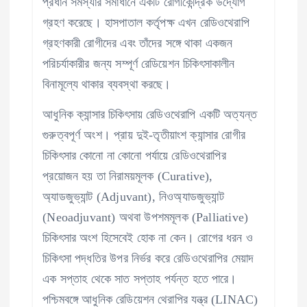
প্রধান সমস্যার সমাধানে একটি রোগীকেন্দ্রিক উদ্যোগ
গ্রহণ করেছে। হাসপাতাল কর্তৃপক্ষ এখন রেডিওথেরাপি
গ্রহণকারী রোগীদের এবং তাঁদের সঙ্গে থাকা একজন
পরিচর্যাকারীর জন্য সম্পূর্ণ রেডিয়েশন চিকিৎসাকালীন
বিনামূল্যে থাকার ব্যবস্থা করছে।
আধুনিক ক্যান্সার চিকিৎসায় রেডিওথেরাপি একটি অত্যন্ত
গুরুত্বপূর্ণ অংশ। প্রায় দুই-তৃতীয়াংশ ক্যান্সার রোগীর
চিকিৎসার কোনো না কোনো পর্যায়ে রেডিওথেরাপির
প্রয়োজন হয় তা নিরাময়মূলক (Curative),
অ্যাডজুভ্যান্ট (Adjuvant), নিওঅ্যাডজুভ্যান্ট
(Neoadjuvant) অথবা উপশমমূলক (Palliative)
চিকিৎসার অংশ হিসেবেই হোক না কেন। রোগের ধরন ও
চিকিৎসা পদ্ধতির উপর নির্ভর করে রেডিওথেরাপির মেয়াদ
এক সপ্তাহ থেকে সাত সপ্তাহ পর্যন্ত হতে পারে।
পশ্চিমবঙ্গে আধুনিক রেডিয়েশন থেরাপির যন্ত্র (LINAC)