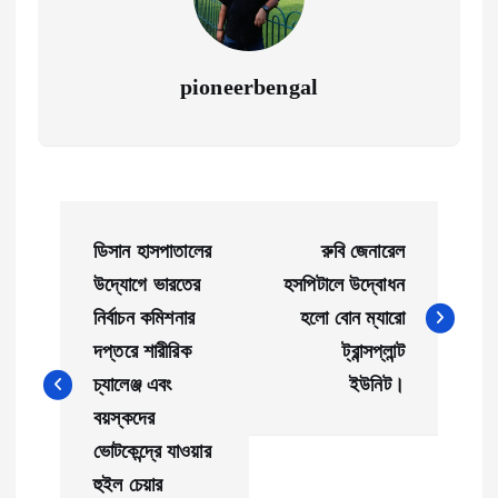
pioneerbengal
P
ডিসান হাসপাতালের
রুবি জেনারেল
o
উদ্যোগে ভারতের
হসপিটালে উদ্বোধন
নির্বাচন কমিশনার
হলো বোন ম্যারো
s
দপ্তরে শারীরিক
ট্রান্সপ্লান্ট
t
চ্যালেঞ্জ এবং
ইউনিট।
বয়স্কদের
n
ভোটকেন্দ্রে যাওয়ার
হুইল চেয়ার