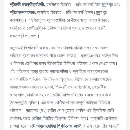
শ্রীমতী
জয়ন্তীচ্যাটার্জী,
হসপিটাল ডিরেক্টর – মণিপাল হসপিটাল মুকুন্দপুর এবং
শ্রীকোমলদাশোরা,
ক্লাস্টার ডিরেক্টর – মণিপাল হসপিটালস (মুকুন্দপুর
ক্লাস্টার)। এই উদ্যোগ থ্যালাসেমিয়া রোগীদের জন্য আরও উন্নত,
সমন্বিত ও রোগীকেন্দ্রিক চিকিৎসা পরিষেবা প্রদানের ক্ষেত্রে একটি
গুরুত্বপূর্ণ পদক্ষেপ।
নতুন এই ক্লিনিকটি এক ছাদের নিচে থ্যালাসেমিয়া সংক্রান্ত সমস্ত
পরিষেবা প্রদানের উদ্দেশ্যে গড়ে তোলা হয়েছে। মূলত ১৮ বছর পর্যন্ত শিশু
ও কিশোর রোগীদের জন্য বিশেষায়িত চিকিৎসা পরিষেবা এখানে দেওয়া হবে।
এই পরিষেবার মধ্যে রয়েছে থ্যালাসেমিয়া ও ক্যারিয়ার শনাক্তকরণের
ডায়াগনস্টিক পরিষেবা, ক্লিনিক্যাল মূল্যায়ন, বিশেষ ডে কেয়ার ওয়ার্ডের
মাধ্যমে রক্ত সঞ্চালন সহায়তা, প্রি-নাটাল ডায়াগনোসিস, জেনেটিক
কাউন্সেলিং, মানসিক সহায়তা, মাল্টিডিসিপ্লিনারি কেয়ার এবং বোন ম্যারো
ট্রান্সপ্লান্টের সুবিধা। এর ফলে রোগীরা পাবেন সম্পূর্ণ সমন্বিত চিকিৎসা
পরিষেবা। প্রফেসর (ড.) রাজীব দে সপ্তাহে একদিন এই ক্লিনিকে রোগী
দেখবেন, যাতে রোগীরা নিয়মিত বিশেষজ্ঞ চিকিৎসা পান। পাশাপাশি রোগীদের
দেওয়া হবে একটি
‘
থ্যালাসেমিয়া
প্রিভিলেজ
কার্ড
’,
যার মাধ্যমে তাঁরা সাশ্রয়ী