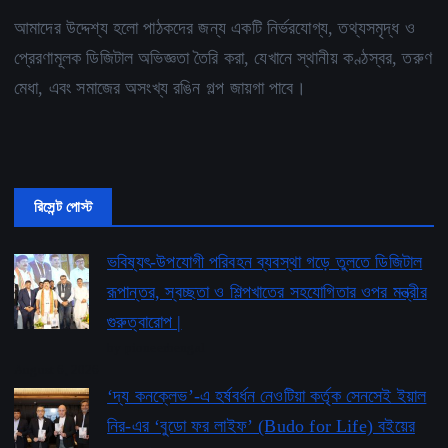
আমাদের উদ্দেশ্য হলো পাঠকদের জন্য একটি নির্ভরযোগ্য, তথ্যসমৃদ্ধ ও
প্রেরণামূলক ডিজিটাল অভিজ্ঞতা তৈরি করা, যেখানে স্থানীয় কণ্ঠস্বর, তরুণ
মেধা, এবং সমাজের অসংখ্য রঙিন গল্প জায়গা পাবে।
রিসেন্ট পোস্ট
ভবিষ্যৎ-উপযোগী পরিবহন ব্যবস্থা গড়ে তুলতে ডিজিটাল
রূপান্তর, স্বচ্ছতা ও শিল্পখাতের সহযোগিতার ওপর মন্ত্রীর
গুরুত্বারোপ |
by pioneerbengal
August 6, 2026
‘দ্য কনক্লেভ’-এ হর্ষবর্ধন নেওটিয়া কর্তৃক সেনসেই ইয়াল
নির-এর ‘বুডো ফর লাইফ’ ​​(Budo for Life) বইয়ের