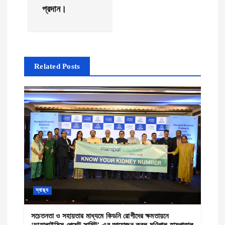
a
প্রদান।
v
i
Related Posts
g
a
t
i
o
n
স্বাস্থ্য
সচেতনতা ও সহায়তার মাধ্যমে কিডনি রোগীদের ক্ষমতায়নে
‘ডায়ালাইসিস পেশেন্ট সামিট’-এর আয়োজন করল মণিপাল হাসপাতাল