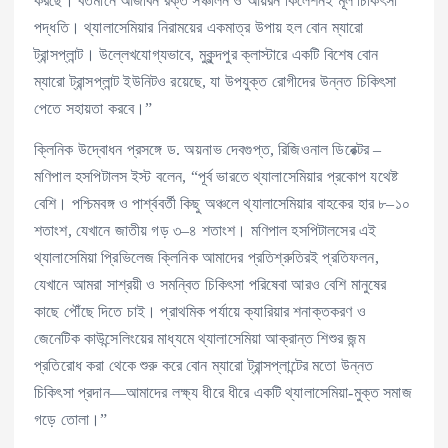
করছে। বর্তমানে আজীবন রক্ত সঞ্চালন ও আয়রন কিলেশনই মূল চিকিৎসা
পদ্ধতি। থ্যালাসেমিয়ার নিরাময়ের একমাত্র উপায় হল বোন ম্যারো
ট্রান্সপ্লান্ট। উল্লেখযোগ্যভাবে, মুকুন্দপুর ক্লাস্টারে একটি বিশেষ বোন
ম্যারো ট্রান্সপ্লান্ট ইউনিটও রয়েছে, যা উপযুক্ত রোগীদের উন্নত চিকিৎসা
পেতে সহায়তা করবে।”
ক্লিনিক উদ্বোধন প্রসঙ্গে ড. অয়নাভ দেবগুপ্ত, রিজিওনাল ডিরেক্টর –
মণিপাল হসপিটালস ইস্ট বলেন, “পূর্ব ভারতে থ্যালাসেমিয়ার প্রকোপ যথেষ্ট
বেশি। পশ্চিমবঙ্গ ও পার্শ্ববর্তী কিছু অঞ্চলে থ্যালাসেমিয়ার বাহকের হার ৮–১০
শতাংশ, যেখানে জাতীয় গড় ৩–৪ শতাংশ। মণিপাল হসপিটালসের এই
থ্যালাসেমিয়া প্রিভিলেজ ক্লিনিক আমাদের প্রতিশ্রুতিরই প্রতিফলন,
যেখানে আমরা সাশ্রয়ী ও সমন্বিত চিকিৎসা পরিষেবা আরও বেশি মানুষের
কাছে পৌঁছে দিতে চাই। প্রাথমিক পর্যায়ে ক্যারিয়ার শনাক্তকরণ ও
জেনেটিক কাউন্সেলিংয়ের মাধ্যমে থ্যালাসেমিয়া আক্রান্ত শিশুর জন্ম
প্রতিরোধ করা থেকে শুরু করে বোন ম্যারো ট্রান্সপ্লান্টের মতো উন্নত
চিকিৎসা প্রদান—আমাদের লক্ষ্য ধীরে ধীরে একটি থ্যালাসেমিয়া-মুক্ত সমাজ
গড়ে তোলা।”