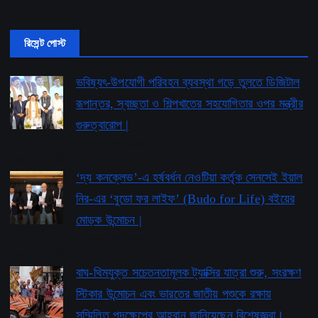
রিসেন্ট পোস্ট
ভবিষ্যৎ-উপযোগী পরিবহন ব্যবস্থা গড়ে তুলতে ডিজিটাল
রূপান্তর, স্বচ্ছতা ও শিল্পখাতের সহযোগিতার ওপর মন্ত্রীর
গুরুত্বারোপ |
by pioneerbengal
August 6, 2026
‘দ্য কনক্লেভ’-এ হর্ষবর্ধন নেওটিয়া কর্তৃক সেনসেই ইয়াল
নির-এর ‘বুডো ফর লাইফ’ ​​(Budo for Life) বইয়ের
মোড়ক উন্মোচন |
by pioneerbengal
August 4, 2026
বাঘ-থিমযুক্ত সচেতনতামূলক ট্যাক্সির যাত্রা শুরু, সংরক্ষণ
স্টিকার উন্মোচন এবং ভারতের জাতীয় পশুকে রক্ষায়
সম্মিলিত পদক্ষেপের আহ্বান জানিয়েছেন বিশেষজ্ঞরা।