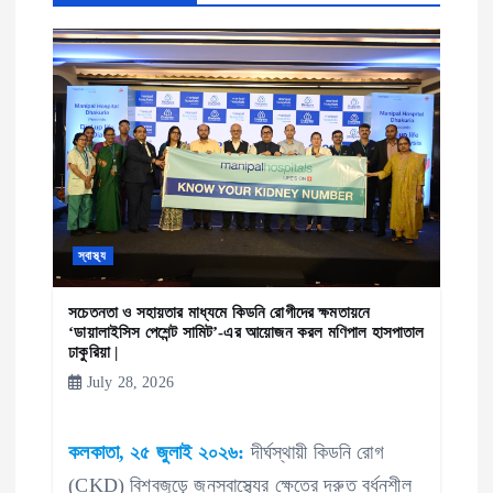
g
a
t
i
o
n
স্বাস্থ্য
সচেতনতা ও সহায়তার মাধ্যমে কিডনি রোগীদের ক্ষমতায়নে
‘ডায়ালাইসিস পেশেন্ট সামিট’-এর আয়োজন করল মণিপাল হাসপাতাল
ঢাকুরিয়া |
July 28, 2026
কলকাতা, ২৫ জুলাই ২০২৬:
দীর্ঘস্থায়ী কিডনি রোগ
(CKD) বিশ্বজুড়ে জনস্বাস্থ্যের ক্ষেত্রে দ্রুত বর্ধনশীল