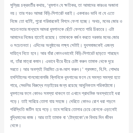
সুপ্রিয় চক্রবর্তীর কথায়, ‘ধূমপান যে ক্ষতিকর, তা আমাদের কারওর অজানা
নয়। তার পরও আমরা বিড়ি-সিগারেট ধরাই। একবারও ভাবি না যে এতে
নিজে তো বটেই, পুরো পরিবারকেই বিপদে ফেলা হচ্ছে। অথচ, মনের জোর ও
সচেতনতার মাধ্যমে আমরা ধূমপানকে ছেঁটে ফেলতে পারি চিরতরে। এটা
আমাদের নিজের হাতেই রয়েছে। তামাককে বর্জন করতে দরকার মনের জোর
ও সচেতনতা। এদিনের অনুষ্ঠানের লক্ষ্য সেটাই। যুবসমাজকেই এজন্য
দায়িত্ব নিতে হবে। আর যাঁরা কোনওভাবেই বিড়ি-সিগারেট ছাড়তে পারছেন
না, তাঁরা মাত্রা কমান। এভাবে ধীরে ধীরে চেষ্টা করুন তামাক থেকে দূরে
সরতে। আর অবশ্যই নিয়মিত চেক-আপ করুন।’ প্রসঙ্গত, বি.পি. পোদ্দার
হসপিটালের পালমোনোলজি ক্লিনিকে ধূমপানের ফলে যে সমস্ত সমস্যা হতে
পারে, সেগুলির বিরুদ্ধে লড়াইয়ের জন্য রয়েছে আধুনিকতম পরিকাঠামো।
ধূমপানের ফলে কোনও সমস্যা থাকলে তা এখানে প্রাথমিক অবস্থাতেই ধরা
পড়ে। তাই সারিয়ে তোলা যায় সহজে। দেরিতে কোনও রোগ ধরা পড়লে
পরিস্থিতি জটিল হয়ে পড়ে। তবে সারিয়ে তোলার চেয়ে রোগকে এড়ানোই
বুদ্ধিমানের কাজ। আর তাই তামাক বা ‘টোব্যাকো’কে বিদায় দিন জীবন
থেকে।