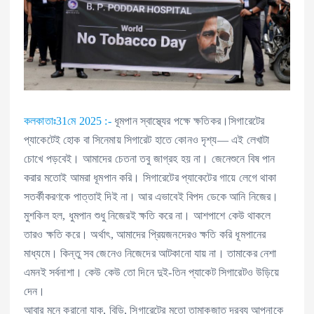
কলকাতাঃ31মে 2025 :-
ধূমপান স্বাস্থ্যের পক্ষে ক্ষতিকর।সিগারেটের
প্যাকেটেই হোক বা সিনেমায় সিগারেট হাতে কোনও দৃশ্য— এই লেখাটা
চোখে পড়বেই। আমাদের চেতনা তবু জাগ্রহ হয় না। জেনেশুনে বিষ পান
করার মতোই আমরা ধূমপান করি। সিগারেটের প্যাকেটের গায়ে লেগে থাকা
সতর্কীকরণকে পাত্তাই দিই না। আর এভাবেই বিপদ ডেকে আনি নিজের।
মুশকিল হল, ধুমপান শুধু নিজেরই ক্ষতি করে না। আশপাশে কেউ থাকলে
তারও ক্ষতি করে। অর্থাৎ, আমাদের প্রিয়জনদেরও ক্ষতি করি ধূমপানের
মাধ্যমে। কিন্তু সব জেনেও নিজেদের আটকানো যায় না। তামাকের নেশা
এমনই সর্বনাশা। কেউ কেউ তো দিনে দুই-তিন প্যাকেট সিগারেটও উড়িয়ে
দেন।
আবার মনে করানো যাক, বিড়ি, সিগারেটের মতো তামাকজাত দ্রব্য আপনাকে