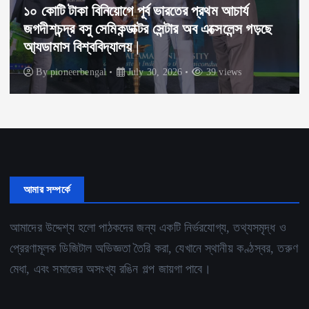
১০ কোটি টাকা বিনিয়োগে পূর্ব ভারতের প্রথম আচার্য
জগদীশচন্দ্র বসু সেমিকন্ডাক্টর সেন্টার অব এক্সেলেন্স গড়ছে
আ্যডামাস বিশ্ববিদ্যালয় |
By
pioneerbengal
July 30, 2026
39 views
আমার সম্পর্কে
আমাদের উদ্দেশ্য হলো পাঠকদের জন্য একটি নির্ভরযোগ্য, তথ্যসমৃদ্ধ ও
প্রেরণামূলক ডিজিটাল অভিজ্ঞতা তৈরি করা, যেখানে স্থানীয় কণ্ঠস্বর, তরুণ
মেধা, এবং সমাজের অসংখ্য রঙিন গল্প জায়গা পাবে।