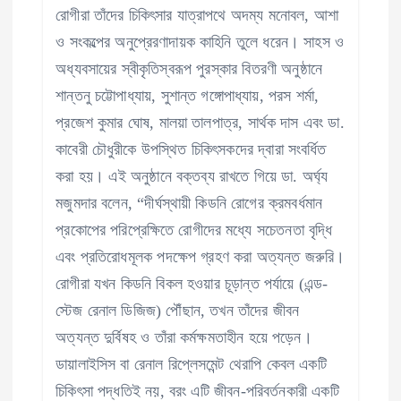
রোগীরা তাঁদের চিকিৎসার যাত্রাপথে অদম্য মনোবল, আশা
ও সংকল্পের অনুপ্রেরণাদায়ক কাহিনি তুলে ধরেন। সাহস ও
অধ্যবসায়ের স্বীকৃতিস্বরূপ পুরস্কার বিতরণী অনুষ্ঠানে
শান্তনু চট্টোপাধ্যায়, সুশান্ত গঙ্গোপাধ্যায়, পরস শর্মা,
প্রজেশ কুমার ঘোষ, মালয়া তালপাত্র, সার্থক দাস এবং ডা.
কাবেরী চৌধুরীকে উপস্থিত চিকিৎসকদের দ্বারা সংবর্ধিত
করা হয়। এই অনুষ্ঠানে বক্তব্য রাখতে গিয়ে ডা. অর্ঘ্য
মজুমদার বলেন, “দীর্ঘস্থায়ী কিডনি রোগের ক্রমবর্ধমান
প্রকোপের পরিপ্রেক্ষিতে রোগীদের মধ্যে সচেতনতা বৃদ্ধি
এবং প্রতিরোধমূলক পদক্ষেপ গ্রহণ করা অত্যন্ত জরুরি।
রোগীরা যখন কিডনি বিকল হওয়ার চূড়ান্ত পর্যায়ে (এন্ড-
স্টেজ রেনাল ডিজিজ) পৌঁছান, তখন তাঁদের জীবন
অত্যন্ত দুর্বিষহ ও তাঁরা কর্মক্ষমতাহীন হয়ে পড়েন।
ডায়ালাইসিস বা রেনাল রিপ্লেসমেন্ট থেরাপি কেবল একটি
চিকিৎসা পদ্ধতিই নয়, বরং এটি জীবন-পরিবর্তনকারী একটি