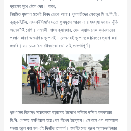
ধ্বংসের মুখে ঠেলে দেয়। কারণ,
নিয়মিত ধূমপান মানেই বিপদ ডেকে আনা। ধূমপায়ীদের ক্ষেত্রে সি.ও.পি.ডি,
ব্রঙ্কাইটিস, এমফাইসিমা’র মতো ফুসফুসে আরও নানা সমস্যা হওয়ার ঝুঁকি
অনেকটাই বেশি। এমনকী, লাংস ক্যানসার, হেড অ্যান্ড নেক ক্যানসারের
প্রধান কারণ অত্যধিক ধূমপানই। সেজন্যই ধূমপানকে চিরতরে ত্যাগ করা
জরুরি। ৩১ মে-র ‘নো টোব্যাকো ডে’ তাই তাৎপর্যপূর্ণ।
ধূমপানের বিরুদ্ধে সচেতনতা বাড়ানোর উদ্দেশে শনিবার দক্ষিণ কলকাতার
বি.পি. পোদ্দার হসপিটালে হয়ে গেল বিশেষ উদ্যোগ। সেখানে এক আলোচনা
সভায় তুলে ধরা হল এই দিনটির তাৎপর্য। হসপিটালের গ্রুপ অ্যাডভাইজার