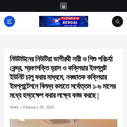
S
k
i
p
News
t
o
c
নিউটাউনের নিউটিয়া ভাগীরথী নারী ও শিশু পরিচর্যা
o
কেন্দ্র, শ্রবণশক্তি হ্রাস ও কক্লিয়ার ইমপ্লান্ট
n
ইউনিট চালু করার মাধ্যমে, নবজাতক কক্লিয়ার
t
ইমপ্লান্টেশনে বিলম্ব কমাতে সর্বোত্তম ১-৬ মাসের
e
মধ্যে হস্তক্ষেপ করার লক্ষ্যে কাজ করছে |
n
t
স্বাস্থ্য
February 28, 2026