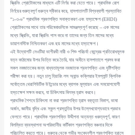
স্ক্রিনিং প্রোটোকলের মাধ্যমে এটি নির্ণয় করা যেতে পারে। প্রাথমিক রোগ
নির্ণয়ের গুরুত্বপূর্ণ গুরুত্ব স্বীকার করে, হাসপাতালটি বিশ্বব্যাপী প্রস্তাবিত
“১-৩-৬” প্রাথমিক শ্রবণশক্তি সনাক্তকরণ এবং হস্তক্ষেপ (EHDI)
প্রোটোকলের সাথে তার পরিষেবাগুলিকে সামঞ্জস্যপূর্ণ করেছে – এক মাসের
মধ্যে স্ক্রিনিং, যারা স্ক্রিনিং পাস করে না তাদের জন্য তিন মাসের মধ্যে
ডায়াগনস্টিক নিশ্চিতকরণ এবং ছয় মাসের মধ্যে হস্তক্ষেপ।
এই উদ্যোগটি নেওটিয়া ভাগীরথী নারী ও শিশু পরিচর্যা কেন্দ্রের প্রতিরোধমূলক
যত্ন কাঠামোর উপর ভিত্তি করে তৈরি, যার অধীনে হাসপাতালে প্রসব করা
সকল নবজাতকের জন্য বাধ্যতামূলক নবজাতক শ্রবণশক্তি এবং দৃষ্টিশক্তি
পরীক্ষা করা হয়। নতুন চালু হিয়ারিং লস অ্যান্ড কক্লিয়ার ইমপ্লান্ট ক্লিনিক
সর্বোত্তম থেরাপিউটিক উইন্ডোর মধ্যে ব্যাপক মূল্যায়ন এবং সময়োপযোগী
হস্তক্ষেপ সক্ষম করবে, যা চিকিৎসায় বিলম্ব হ্রাস করবে।
প্রাথমিক শৈশবে চিকিৎসা না করা শ্রবণশক্তি হ্রাস বক্তৃতা বিকাশ, ভাষা
অর্জন, জ্ঞানীয় বৃদ্ধি এবং স্কুল প্রস্তুতির উপর উল্লেখযোগ্যভাবে প্রভাব
ফেলতে পারে। প্রাথমিক শ্রবণশক্তি উদ্দীপনা অত্যন্ত গুরুত্বপূর্ণ, কারণ
বিলম্বিত ব্যবস্থাপনা অপরিবর্তনীয় কর্টিকাল শ্রবণশক্তি বঞ্চনার দিকে
পরিচালিত করতে পারে। গুরুতর থেকে গভীর সংবেদনশীল শ্রবণশক্তি হ্রাসে