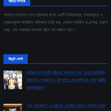
আমার সম্পর্কে
আমাদের উদ্দেশ্য হলো পাঠকদের জন্য একটি নির্ভরযোগ্য, তথ্যসমৃদ্ধ ও
প্রেরণামূলক ডিজিটাল অভিজ্ঞতা তৈরি করা, যেখানে স্থানীয় কণ্ঠস্বর, তরুণ
মেধা, এবং সমাজের অসংখ্য রঙিন গল্প জায়গা পাবে।
রিসেন্ট পোস্ট
ভবিষ্যৎ-উপযোগী পরিবহন ব্যবস্থা গড়ে তুলতে ডিজিটাল
রূপান্তর, স্বচ্ছতা ও শিল্পখাতের সহযোগিতার ওপর মন্ত্রীর
গুরুত্বারোপ |
by pioneerbengal
August 6, 2026
‘দ্য কনক্লেভ’-এ হর্ষবর্ধন নেওটিয়া কর্তৃক সেনসেই ইয়াল