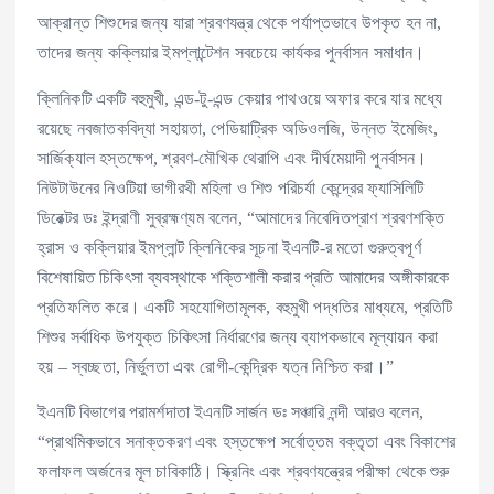
আক্রান্ত শিশুদের জন্য যারা শ্রবণযন্ত্র থেকে পর্যাপ্তভাবে উপকৃত হন না,
তাদের জন্য কক্লিয়ার ইমপ্লান্টেশন সবচেয়ে কার্যকর পুনর্বাসন সমাধান।
ক্লিনিকটি একটি বহুমুখী, এন্ড-টু-এন্ড কেয়ার পাথওয়ে অফার করে যার মধ্যে
রয়েছে নবজাতকবিদ্যা সহায়তা, পেডিয়াট্রিক অডিওলজি, উন্নত ইমেজিং,
সার্জিক্যাল হস্তক্ষেপ, শ্রবণ-মৌখিক থেরাপি এবং দীর্ঘমেয়াদী পুনর্বাসন।
নিউটাউনের নিওটিয়া ভাগীরথী মহিলা ও শিশু পরিচর্যা কেন্দ্রের ফ্যাসিলিটি
ডিরেক্টর ডঃ ইন্দ্রাণী সুব্রহ্মণ্যম বলেন, “আমাদের নিবেদিতপ্রাণ শ্রবণশক্তি
হ্রাস ও কক্লিয়ার ইমপ্লান্ট ক্লিনিকের সূচনা ইএনটি-র মতো গুরুত্বপূর্ণ
বিশেষায়িত চিকিৎসা ব্যবস্থাকে শক্তিশালী করার প্রতি আমাদের অঙ্গীকারকে
প্রতিফলিত করে। একটি সহযোগিতামূলক, বহুমুখী পদ্ধতির মাধ্যমে, প্রতিটি
শিশুর সর্বাধিক উপযুক্ত চিকিৎসা নির্ধারণের জন্য ব্যাপকভাবে মূল্যায়ন করা
হয় – স্বচ্ছতা, নির্ভুলতা এবং রোগী-কেন্দ্রিক যত্ন নিশ্চিত করা।”
ইএনটি বিভাগের পরামর্শদাতা ইএনটি সার্জন ডঃ সঞ্চারি নন্দী আরও বলেন,
“প্রাথমিকভাবে সনাক্তকরণ এবং হস্তক্ষেপ সর্বোত্তম বক্তৃতা এবং বিকাশের
ফলাফল অর্জনের মূল চাবিকাঠি। স্ক্রিনিং এবং শ্রবণযন্ত্রের পরীক্ষা থেকে শুরু