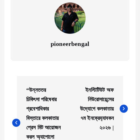
pioneerbengal
P
“উন্নততর
ইনস্টিটিউট অফ
o
চিকিৎসা পরিষেবার
নিউরোসায়েন্সের
প্রবেশাধিকার
উদ্যোগে কলকাতায়
s
বিস্তারে কলকাতায়
৭ম ইনক্রেহ্যাবকন
t
প্রেস মিট আয়োজন
২০২৬ |
করল অ্যাপোলো