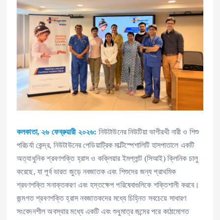
কলকাতা, ২৬ ফেব্রুয়ারী ২০২৬:
নিউটাউনের নিউটিয়া ভাগীরথী নারী ও শিশু
পরিচর্যা কেন্দ্র, নিউটাউনের পেডিয়াট্রিক মাল্টিস্পেশালিটি হাসপাতালে একটি
অত্যাধুনিক শ্রবণশক্তি হ্রাস ও কক্লিয়ার ইমপ্লান্ট (সিআই) ক্লিনিক চালু
করেছে, যা পূর্ব ভারত জুড়ে নবজাতক এবং শিশুদের জন্য প্রাথমিক
শ্রবণশক্তি সনাক্তকরণ এবং হস্তক্ষেপ পরিষেবাগুলিকে শক্তিশালী করবে।
জন্মগত শ্রবণশক্তি হ্রাস নবজাতকদের মধ্যে চিহ্নিত সবচেয়ে সাধারণ
সংবেদনশীল অবস্থার মধ্যে একটি এবং শুধুমাত্র জন্মের পরে কাঠামোগত