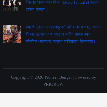
নির-এর ‘বুডো ফর লাইফ’ ​​(Budo for Life) বইয়ের
মোড়ক উন্মোচন |
by pioneerbengal
August 4, 2026
বাঘ-থিমযুক্ত সচেতনতামূলক ট্যাক্সির যাত্রা শুরু, সংরক্ষণ
স্টিকার উন্মোচন এবং ভারতের জাতীয় পশুকে রক্ষায়
সম্মিলিত পদক্ষেপের আহ্বান জানিয়েছেন বিশেষজ্ঞরা।
by pioneerbengal
August 4, 2026
Copyright © 2026 Pioneer Bengal | Powered by
PRIGROW