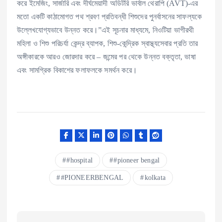
করে ইমেজিং, সার্জারি এবং দীর্ঘমেয়াদী অডিটরি ভার্বাল থেরাপি (AVT)-এর
মতো একটি কাঠামোগত পথ শ্রবণ প্রতিবন্ধী শিশুদের পুনর্বাসনের সাফল্যকে
উল্লেখযোগ্যভাবে উন্নত করে।”এই সূচনার মাধ্যমে, নিওটিয়া ভাগীরথী
মহিলা ও শিশু পরিচর্যা কেন্দ্র ব্যাপক, শিশু-কেন্দ্রিক স্বাস্থ্যসেবার প্রতি তার
অঙ্গীকারকে আরও জোরদার করে – জন্মের পর থেকে উন্নত বক্তৃতা, ভাষা
এবং সামগ্রিক বিকাশের ফলাফলকে সমর্থন করে।
#hospital
#pioneer bengal
#PIONEERBENGAL
kolkata