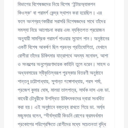
বিভাগের বিশেষজ্ঞদের নিয়ে বিশেষ ‘ইন্টারঅ্যাকশন
কিওস্ক’ বা পরামর্শ কেন্দ্র স্থাপন করা হয়েছিল। এর
ফলে অংশগ্রহণকারীরা সরাসরি বিশেষজ্ঞদের সাথে তাঁদের
সমস্যা নিয়ে আলোচনা করার এবং ব্যক্তিগত প্রয়োজন
অনুযায়ী সামগ্রিক পরামর্শ পাওয়ার সুযোগ পান। অনুষ্ঠানের
একটি বিশেষ আকর্ষণ ছিল প্রবন্ধ প্রতিযোগিতা, যেখানে
রোগীরা তাঁদের চিকিৎসার যাত্রাপথে অদম্য মনোবল, আশা
ও সংকল্পের অনুপ্রেরণাদায়ক কাহিনি তুলে ধরেন। সাহস ও
অধ্যবসায়ের স্বীকৃতিস্বরূপ পুরস্কার বিতরণী অনুষ্ঠানে
শান্তনু চট্টোপাধ্যায়, সুশান্ত গঙ্গোপাধ্যায়, পরস শর্মা,
প্রজেশ কুমার ঘোষ, মালয়া তালপাত্র, সার্থক দাস এবং ডা.
কাবেরী চৌধুরীকে উপস্থিত চিকিৎসকদের দ্বারা সংবর্ধিত
করা হয়। এই অনুষ্ঠানে বক্তব্য রাখতে গিয়ে ডা. অর্ঘ্য
মজুমদার বলেন, “দীর্ঘস্থায়ী কিডনি রোগের ক্রমবর্ধমান
প্রকোপের পরিপ্রেক্ষিতে রোগীদের মধ্যে সচেতনতা বৃদ্ধি