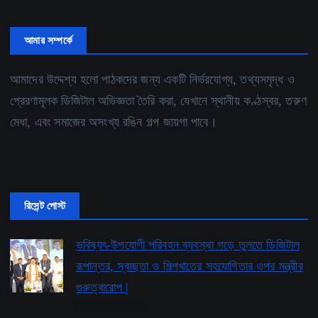
আমার সম্পর্কে
আমাদের উদ্দেশ্য হলো পাঠকদের জন্য একটি নির্ভরযোগ্য, তথ্যসমৃদ্ধ ও
প্রেরণামূলক ডিজিটাল অভিজ্ঞতা তৈরি করা, যেখানে স্থানীয় কণ্ঠস্বর, তরুণ
মেধা, এবং সমাজের অসংখ্য রঙিন গল্প জায়গা পাবে।
রিসেন্ট পোস্ট
ভবিষ্যৎ-উপযোগী পরিবহন ব্যবস্থা গড়ে তুলতে ডিজিটাল
রূপান্তর, স্বচ্ছতা ও শিল্পখাতের সহযোগিতার ওপর মন্ত্রীর
গুরুত্বারোপ |
by pioneerbengal