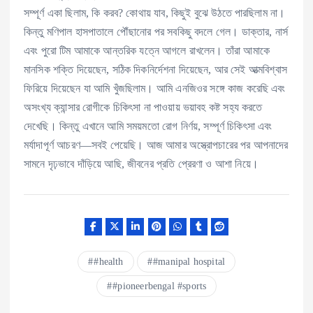
সম্পূর্ণ একা ছিলাম, কি করব? কোথায় যাব, কিছুই বুঝে উঠতে পারছিলাম না।
কিন্তু মণিপাল হাসপাতালে পৌঁছানোর পর সবকিছু বদলে গেল। ডাক্তার, নার্স
এবং পুরো টিম আমাকে আন্তরিক যত্নে আগলে রাখলেন। তাঁরা আমাকে
মানসিক শক্তি দিয়েছেন, সঠিক দিকনির্দেশনা দিয়েছেন, আর সেই আত্মবিশ্বাস
ফিরিয়ে দিয়েছেন যা আমি খুঁজছিলাম। আমি এনজিওর সঙ্গে কাজ করেছি এবং
অসংখ্য ক্যান্সার রোগীকে চিকিৎসা না পাওয়ায় ভয়াবহ কষ্ট সহ্য করতে
দেখেছি। কিন্তু এখানে আমি সময়মতো রোগ নির্ণয়, সম্পূর্ণ চিকিৎসা এবং
মর্যাদাপূর্ণ আচরণ—সবই পেয়েছি। আজ আমার অস্ত্রোপচারের পর আপনাদের
সামনে দৃঢ়ভাবে দাঁড়িয়ে আছি, জীবনের প্রতি প্রেরণা ও আশা নিয়ে।
#health
#manipal hospital
#pioneerbengal #sports