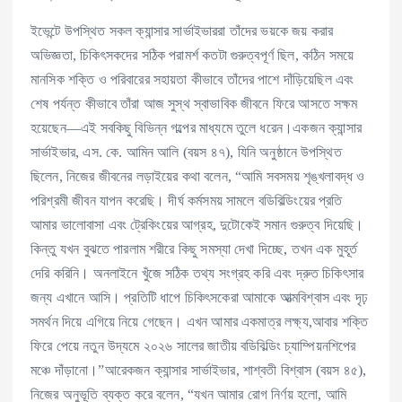
ইভেন্টে উপস্থিত সকল ক্যান্সার সার্ভাইভাররা তাঁদের ভয়কে জয় করার
অভিজ্ঞতা, চিকিৎসকদের সঠিক পরামর্শ কতটা গুরুত্বপূর্ণ ছিল, কঠিন সময়ে
মানসিক শক্তি ও পরিবারের সহায়তা কীভাবে তাঁদের পাশে দাঁড়িয়েছিল এবং
শেষ পর্যন্ত কীভাবে তাঁরা আজ সুস্থ স্বাভাবিক জীবনে ফিরে আসতে সক্ষম
হয়েছেন—এই সবকিছু বিভিন্ন গল্পের মাধ্যমে তুলে ধরেন।একজন ক্যান্সার
সার্ভাইভার, এস. কে. আমিন আলি (বয়স ৪৭), যিনি অনুষ্ঠানে উপস্থিত
ছিলেন, নিজের জীবনের লড়াইয়ের কথা বলেন, “আমি সবসময় শৃঙ্খলাবদ্ধ ও
পরিশ্রমী জীবন যাপন করেছি। দীর্ঘ কর্মসময় সামলে বডিবিল্ডিংয়ের প্রতি
আমার ভালোবাসা এবং ট্রেকিংয়ের আগ্রহ, দুটোকেই সমান গুরুত্ব দিয়েছি।
কিন্তু যখন বুঝতে পারলাম শরীরে কিছু সমস্যা দেখা দিচ্ছে, তখন এক মুহূর্ত
দেরি করিনি। অনলাইনে খুঁজে সঠিক তথ্য সংগ্রহ করি এবং দ্রুত চিকিৎসার
জন্য এখানে আসি। প্রতিটি ধাপে চিকিৎসকেরা আমাকে আত্মবিশ্বাস এবং দৃঢ়
সমর্থন দিয়ে এগিয়ে নিয়ে গেছেন। এখন আমার একমাত্র লক্ষ্য,আবার শক্তি
ফিরে পেয়ে নতুন উদ্যমে ২০২৬ সালের জাতীয় বডিবিল্ডিং চ্যাম্পিয়নশিপের
মঞ্চে দাঁড়ানো।”আরেকজন ক্যান্সার সার্ভাইভার, শাশ্বতী বিশ্বাস (বয়স ৪৫),
নিজের অনুভূতি ব্যক্ত করে বলেন, “যখন আমার রোগ নির্ণয় হলো, আমি