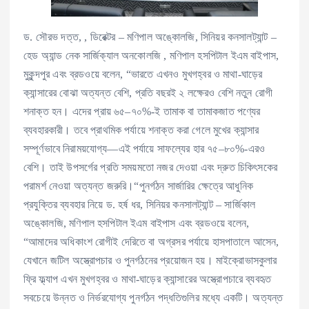
ড. সৌরভ দত্ত, , ডিরেক্টর – মণিপাল অঙ্কোলজি, সিনিয়র কনসালট্যান্ট –
হেড অ্যান্ড নেক সার্জিক্যাল অনকোলজি , মণিপাল হসপিটাল ইএম বাইপাস,
মুকুন্দপুর এবং ব্রডওয়ে বলেন, “ভারতে এখনও মুখগহ্বর ও মাথা-ঘাড়ের
ক্যান্সারের বোঝা অত্যন্ত বেশি, প্রতি বছরই ২ লক্ষেরও বেশি নতুন রোগী
শনাক্ত হন। এদের প্রায় ৬৫–৭০%-ই তামাক বা তামাকজাত পণ্যের
ব্যবহারকারী। তবে প্রাথমিক পর্যায়ে শনাক্ত করা গেলে মুখের ক্যান্সার
সম্পূর্ণভাবে নিরাময়যোগ্য—এই পর্যায়ে সাফল্যের হার ৭৫–৮০%-এরও
বেশি। তাই উপসর্গের প্রতি সময়মতো নজর দেওয়া এবং দ্রুত চিকিৎসকের
পরামর্শ নেওয়া অত্যন্ত জরুরি।“পুনর্গঠন সার্জারির ক্ষেত্রে আধুনিক
প্রযুক্তির ব্যবহার নিয়ে ড. হর্ষ ধর, সিনিয়র কনসালট্যান্ট – সার্জিকাল
অঙ্কোলজি, মণিপাল হসপিটাল ইএম বাইপাস এবং ব্রডওয়ে বলেন,
“আমাদের অধিকাংশ রোগীই দেরিতে বা অগ্রসর পর্যায়ে হাসপাতালে আসেন,
যেখানে জটিল অস্ত্রোপচার ও পুনর্গঠনের প্রয়োজন হয়। মাইক্রোভাসকুলার
ফ্রি ফ্ল্যাপ এখন মুখগহ্বর ও মাথা-ঘাড়ের ক্যান্সারের অস্ত্রোপচারে ব্যবহৃত
সবচেয়ে উন্নত ও নির্ভরযোগ্য পুনর্গঠন পদ্ধতিগুলির মধ্যে একটি। অত্যন্ত