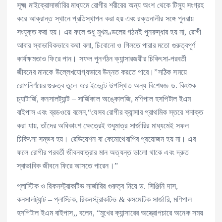
সূক্ষ্ম মাইক্রোসার্জারির মাধ্যমে রোগীর শরীরের অন্য অংশ থেকে টিস্যু সংগ্রহ
করে আক্রান্ত স্থানে প্রতিস্থাপন করা হয় এবং রক্তনালীর সঙ্গে পুনরায়
সংযুক্ত করা হয়। এর ফলে শুধু মুখমণ্ডলের গঠনই পুনরুদ্ধার হয় না, রোগী
আবার স্বাভাবিকভাবে কথা বলা, চিবোনো ও গিলতে পারার মতো গুরুত্বপূর্ণ
কার্যক্ষমতাও ফিরে পান। সফল পুনর্গঠন ক্যান্সারজয়ীর চিকিৎসা-পরবর্তী
জীবনের মানকে উল্লেখযোগ্যভাবে উন্নত করতে পারে।”সঠিক সময়ে
রোগনির্ণয়ের গুরুত্ব তুলে ধরে ইভেন্টে উপস্থিত অন্য বিশেষজ্ঞ ড. কিংশুক
চ্যাটার্জি, কনসালট্যান্ট – সার্জিকাল অঙ্কোলজি, মণিপাল হসপিটাল ইএম
বাইপাস এবং ব্রডওয়ে বলেন,“যেসব রোগীর ক্যান্সার প্রাথমিক স্তরে শনাক্ত
করা যায়, তাঁদের অধিকাংশ ক্ষেত্রেই শুধুমাত্র সার্জারির মাধ্যমেই সফল
চিকিৎসা সম্ভব হয়। রেডিয়েশন বা কেমোথেরাপির প্রয়োজন হয় না। এর
ফলে রোগীর পরবর্তী জীবনযাত্রার মান অত্যন্ত ভালো থাকে এবং দ্রুত
স্বাভাবিক জীবনে ফিরে আসতে পারেন।”
প্লাস্টিক ও রিকনস্ট্রাকটিভ সার্জারির গুরুত্ব নিয়ে ড. সিঞ্জিনি দাস,
কনসালট্যান্ট – প্লাস্টিক, রিকনস্ট্রাকটিভ & কসমেটিক সার্জারি, মণিপাল
হসপিটাল ইএম বাইপাস,, বলেন, “মুখের ক্যান্সারের অস্ত্রোপচারে অনেক সময়