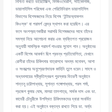
নিশ্চিত করতে ডায়েটেটিক্স, ফিজিওথেরাপি, সাইকোলজি,
ডায়ালাইসিস পরিষেবা এবং পেরিটোনিয়াল ডায়ালাইসিস
বিভাগের বিশেষজ্ঞদের নিয়ে বিশেষ ‘ইন্টারঅ্যাকশন
কিওস্ক’ বা পরামর্শ কেন্দ্র স্থাপন করা হয়েছিল। এর
ফলে অংশগ্রহণকারীরা সরাসরি বিশেষজ্ঞদের সাথে তাঁদের
সমস্যা নিয়ে আলোচনা করার এবং ব্যক্তিগত প্রয়োজন
অনুযায়ী সামগ্রিক পরামর্শ পাওয়ার সুযোগ পান। অনুষ্ঠানের
একটি বিশেষ আকর্ষণ ছিল প্রবন্ধ প্রতিযোগিতা, যেখানে
রোগীরা তাঁদের চিকিৎসার যাত্রাপথে অদম্য মনোবল, আশা
ও সংকল্পের অনুপ্রেরণাদায়ক কাহিনি তুলে ধরেন। সাহস ও
অধ্যবসায়ের স্বীকৃতিস্বরূপ পুরস্কার বিতরণী অনুষ্ঠানে
শান্তনু চট্টোপাধ্যায়, সুশান্ত গঙ্গোপাধ্যায়, পরস শর্মা,
প্রজেশ কুমার ঘোষ, মালয়া তালপাত্র, সার্থক দাস এবং ডা.
কাবেরী চৌধুরীকে উপস্থিত চিকিৎসকদের দ্বারা সংবর্ধিত
করা হয়। এই অনুষ্ঠানে বক্তব্য রাখতে গিয়ে ডা. অর্ঘ্য