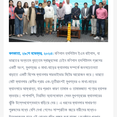
কলকাতা, ২৯শে নভেম্বর, ২০২৫:
মণিপাল হসপিটাল ইএম বাইপাস, যা
ভারতের অন্যতম বৃহত্তম স্বাস্থ্যসেবা চেইন মণিপাল হসপিটালস গ্রুপের
একটি অংশ, মুখগহ্বর ও মাথা-ঘাড়ের ক্যানসার সম্পর্কে জনসচেতনতা
বাড়াতে একটি বিশেষ ক্যানসার সারভাইভার মিটের আয়োজন করে। ভারতে
মোট ক্যানসার রোগীর প্রায় এক-তৃতীয়াংশই মুখগহ্বর ও মাথা-ঘাড়ের
ক্যানসারে আক্রান্ত, যার প্রধান কারণ তামাক ও তামাকজাত পণ্যের ব্যাপক
ব্যবহার। পাশাপাশি, নিয়মিত অ্যালকোহল সেবন মুখগহ্বরের ক্যানসারের
ঝুঁকি উল্লেখযোগ্যভাবে বাড়িয়ে দেয়। এ ধরনের ক্যানসার সাধারণত
পুরুষদের মধ্যে বেশি দেখা গেলেও সাম্প্রতিক বছরে নারীদের মধ্যেও
উদ্বেগজনক হারে এই রোগের বৃদ্ধি লক্ষ্য করা যাচ্ছে।অনুষ্ঠানে প্রধান