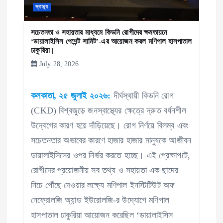
o
স্বাস্থ্য
n
সচেতনতা ও সহায়তার মাধ্যমে কিডনি রোগীদের ক্ষমতায়নে
‘ডায়ালাইসিস পেশেন্ট সামিট’-এর আয়োজন করল মণিপাল হাসপাতাল
ঢাকুরিয়া |
July 28, 2026
কলকাতা, ২৫ জুলাই ২০২৬:
দীর্ঘস্থায়ী কিডনি রোগ
(CKD) বিশ্বজুড়ে জনস্বাস্থ্যের ক্ষেত্রে দ্রুত বর্ধনশীল
উদ্বেগের কারণ হয়ে দাঁড়িয়েছে। রোগ নির্ণয়ে বিলম্ব এবং
সচেতনতার অভাবের কারণে হাজার হাজার মানুষকে আজীবন
ডায়ালাইসিসের ওপর নির্ভর করতে হচ্ছে। এই প্রেক্ষাপটে,
রোগীদের প্রয়োজনীয় সব তথ্য ও সহায়তা এক ছাদের
নিচে পৌঁছে দেওয়ার লক্ষ্যে মণিপাল ইনস্টিটিউট অফ
নেফ্রোলজি অ্যান্ড ইউরোলজি-র উদ্যোগে মণিপাল
হাসপাতাল ঢাকুরিয়া আয়োজন করেছিল ‘ডায়ালাইসিস