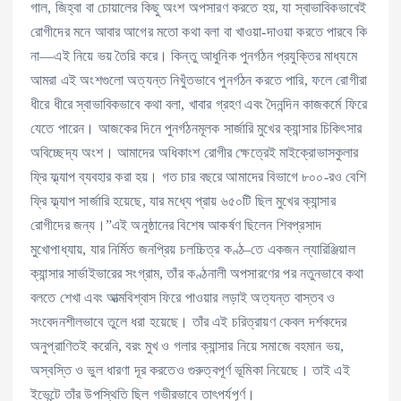
গাল, জিহ্বা বা চোয়ালের কিছু অংশ অপসারণ করতে হয়, যা স্বাভাবিকভাবেই
রোগীদের মনে আবার আগের মতো কথা বলা বা খাওয়া-দাওয়া করতে পারবে কি
না—এই নিয়ে ভয় তৈরি করে। কিন্তু আধুনিক পুনর্গঠন প্রযুক্তির মাধ্যমে
আমরা এই অংশগুলো অত্যন্ত নিখুঁতভাবে পুনর্গঠন করতে পারি, ফলে রোগীরা
ধীরে ধীরে স্বাভাবিকভাবে কথা বলা, খাবার গ্রহণ এবং দৈনন্দিন কাজকর্মে ফিরে
যেতে পারেন। আজকের দিনে পুনর্গঠনমূলক সার্জারি মুখের ক্যান্সার চিকিৎসার
অবিচ্ছেদ্য অংশ। আমাদের অধিকাংশ রোগীর ক্ষেত্রেই মাইক্রোভাসকুলার
ফ্রি ফ্ল্যাপ ব্যবহার করা হয়। গত চার বছরে আমাদের বিভাগে ৮০০-রও বেশি
ফ্রি ফ্ল্যাপ সার্জারি হয়েছে, যার মধ্যে প্রায় ৬৫০টি ছিল মুখের ক্যান্সার
রোগীদের জন্য।”এই অনুষ্ঠানের বিশেষ আকর্ষণ ছিলেন শিবপ্রসাদ
মুখোপাধ্যায়, যার নির্মিত জনপ্রিয় চলচ্চিত্র কণ্ঠ–তে একজন ল্যারিঞ্জিয়াল
ক্যান্সার সার্ভাইভারের সংগ্রাম, তাঁর কণ্ঠনালী অপসারণের পর নতুনভাবে কথা
বলতে শেখা এবং আত্মবিশ্বাস ফিরে পাওয়ার লড়াই অত্যন্ত বাস্তব ও
সংবেদনশীলভাবে তুলে ধরা হয়েছে। তাঁর এই চরিত্রায়ণ কেবল দর্শকদের
অনুপ্রাণিতই করেনি, বরং মুখ ও গলার ক্যান্সার নিয়ে সমাজে বহমান ভয়,
অস্বস্তি ও ভুল ধারণা দূর করতেও গুরুত্বপূর্ণ ভূমিকা নিয়েছে। তাই এই
ইভেন্টে তাঁর উপস্থিতি ছিল গভীরভাবে তাৎপর্যপূর্ণ।