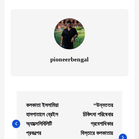
pioneerbengal
P
কলকাতা ইসলামিয়া
“উন্নততর
o
হাসপাতালে ব্রেইল
চিকিৎসা পরিষেবার
অ্যাক্সেসিবিলিটি
প্রবেশাধিকার
s
প্রকল্পের
বিস্তারে কলকাতায়