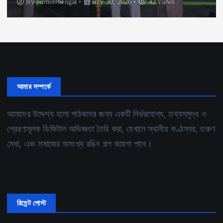
By
pioneerbengal
July 30, 2026
42 views
আমার সম্পর্কে
আমাদের উদ্দেশ্য হলো পাঠকদের জন্য একটি নির্ভরযোগ্য, তথ্যসমৃদ্ধ ও
প্রেরণামূলক ডিজিটাল অভিজ্ঞতা তৈরি করা, যেখানে স্থানীয় কণ্ঠস্বর, তরুণ
মেধা, এবং সমাজের অসংখ্য রঙিন গল্প জায়গা পাবে।
রিসেন্ট পোস্ট