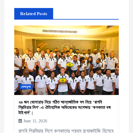
v
Related Posts
i
g
a
t
i
খেলাধুলা
o
২৬ জন খেলোয়াড় নিয়ে গঠিত আন্তর্জাতিক দল নিয়ে ‘রাগবি
n
প্রিমিয়ার লিগ’-এ ঐতিহাসিক অভিষেকের অপেক্ষায় ‘কলকাতা বঙ্গ
টাইগার্স’ |
June 11, 2026
রাগবি প্রিমিয়ার লিগে কলকাতার প্রথম ফ্র্যাঞ্চাইজি হিসেবে