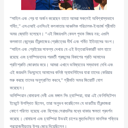
“সাহিল এবং শ্রে যা অর্জন করেছেন তাতে আমরা সকলেই অবিশ্বাস্যভাবে
গর্বিত,” এসএআই এনসিওই কলকাতার আঞ্চলিক পরিচালক-ইনচার্জ শ্রীমতি
অমর জ্যোতি বলেছেন। “এই বিজয়গুলি কেবল পৃথক বিজয় নয়; এগুলি
কলকাতা কেন্দ্রের তীরন্দাজের শ্রেষ্ঠত্বের দীর্ঘ এবং গর্বিত ইতিহাসের অংশ।
“সাহিল এবং শ্রেইয়ের সাফল্য দেখায় যে এই উত্তরাধিকারটি ভাল হাতে
রয়েছে এবং চ্যাম্পিয়নদের পরবর্তী প্রজন্মের বিকাশের প্রতি আমাদের
প্রতিশ্রুতি জোরদার করে। আমরা এখানে ভবিষ্যতের সম্ভাবনা দেখি এবং
এই জয়গুলি নিঃসন্দেহে আমাদের কনিষ্ঠ অ্যাথলিটদের যারা তাদের কেরিয়ার
শুরু করছে তাদের অনুপ্রাণিত করবে,” শ্রীমতি অমর জিয়োটি যোগ
করেছেন।
অলিম্পিয়ান বোমায়লা দেবী এবং মঙ্গাল সিং চ্যাম্পিয়া, যারা এই ফেলিসিটেশন
ইভেন্টে উপস্থিত ছিলেন, তারা অনুভব করেছিলেন যে ভারতীয় তীরন্দাজরা
কোণে পরিণত হয়েছে এবং বিশ্বের সেরাগুলির মধ্যে থাকার ক্ষমতা প্রদর্শন
করেছে। বোমায়লা এবং চ্যাম্পিয়া উভয়ই চাপের মুহুর্তগুলিতে মানসিক শক্তির
প্রয়োজনীয়তার উপর জোর দিয়েছিলেন।