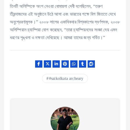
তিনটি অলিম্পিকে অংশ নেওয়া বোমায়লা দেবী বলেছিলেন, “তরুণ
তীরন্দাজদের এই অনুষ্ঠানে উঠে আসা এবং ভারতের পক্ষে বিগ জিততে দেখে
অনুপ্রেরণামূলক।” ২০০৮ সালের একাধিকবার বিশ্বকাপের স্বর্ণপদক, ২০০৮
অলিম্পিয়ান চ্যাম্পিয়া যোগ করেছেন, “তারা চ্যাম্পিয়নদের সংজ্ঞা দেয় এমন
ধরণের শৃঙ্খলা ও দক্ষতা দেখিয়েছে। আমরা তাদের জন্য গর্বিত।”
#saikolkata archeary