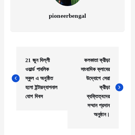
pioneerbengal
P
21 জুন দিল্লী
কলকাতা ক্রীড়া
o
ওয়ার্ল্ড পাবলিক
সাংবাদিক ক্লাবের
স্কুল এ অনুষ্ঠিত
উদ্যোগে সেরা
s
হলো ইন্টারন্যাশনাল
ক্রীড়া
t
যোগ দিবস
ব্যক্তিত্বদের
সম্মান প্রদান
n
অনুষ্ঠান।
a