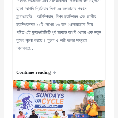
‘‘হানচ ভেঞ্চারস’-এর মালিকানাধীন ‘কলকাতা বঙ্গ টাইগার্স’
হলো ‘রাগবি প্রিমিয়ার লিগ’-এ কলকাতার প্রথম
ফ্র্যাঞ্চাইজি। অলিম্পিয়ান, বিশ্ব চ্যাম্পিয়ন এবং জাতীয়
চ্যাম্পিয়নসহ ১১টি দেশের ২৬ জন খেলোয়াড়কে নিয়ে
গঠিত এই ফ্র্যাঞ্চাইজিটি পূর্ব ভারতে রাগবি খেলার এক নতুন
যুগের সূচনা করছে। পুরুষ ও নারী দলের মাধ্যমে
‘কলকাতা…
Continue reading