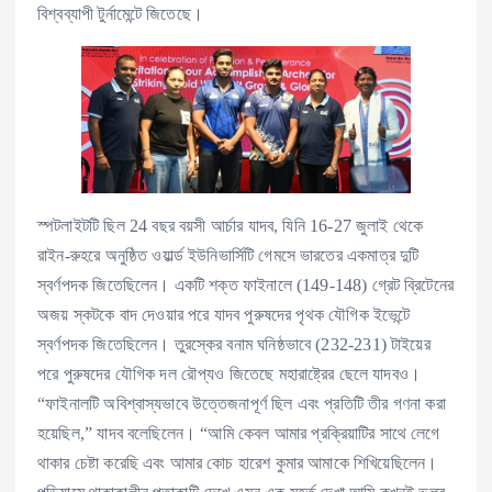
বিশ্বব্যাপী টুর্নামেন্টে জিতেছে।
স্পটলাইটটি ছিল 24 বছর বয়সী আর্চার যাদব, যিনি 16-27 জুলাই থেকে
রাইন-রুহরে অনুষ্ঠিত ওয়ার্ল্ড ইউনিভার্সিটি গেমসে ভারতের একমাত্র দুটি
স্বর্ণপদক জিতেছিলেন। একটি শক্ত ফাইনালে (149-148) গ্রেট ব্রিটেনের
অজয় স্কটকে বাদ দেওয়ার পরে যাদব পুরুষদের পৃথক যৌগিক ইভেন্টে
স্বর্ণপদক জিতেছিলেন। তুরস্কের বনাম ঘনিষ্ঠভাবে (232-231) টাইয়ের
পরে পুরুষদের যৌগিক দল রৌপ্যও জিতেছে মহারাষ্ট্রের ছেলে যাদবও।
“ফাইনালটি অবিশ্বাস্যভাবে উত্তেজনাপূর্ণ ছিল এবং প্রতিটি তীর গণনা করা
হয়েছিল,” যাদব বলেছিলেন। “আমি কেবল আমার প্রক্রিয়াটির সাথে লেগে
থাকার চেষ্টা করেছি এবং আমার কোচ হারেশ কুমার আমাকে শিখিয়েছিলেন।