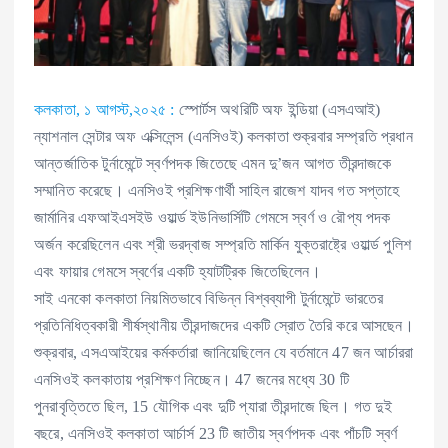
কলকাতা, ১ আগস্ট,২০২৫ :
স্পোর্টস অথরিটি অফ ইন্ডিয়া (এসএআই)
ন্যাশনাল সেন্টার অফ এক্সিলেন্স (এনসিওই) কলকাতা শুক্রবার সম্প্রতি প্রধান
আন্তর্জাতিক টুর্নামেন্টে স্বর্ণপদক জিতেছে এমন দু’জন আগত তীরন্দাজকে
সম্মানিত করেছে। এনসিওই প্রশিক্ষণার্থী সাহিল রাজেশ যাদব গত সপ্তাহে
জার্মানির এফআইএসইউ ওয়ার্ল্ড ইউনিভার্সিটি গেমসে স্বর্ণ ও রৌপ্য পদক
অর্জন করেছিলেন এবং শ্রী ভরদ্বাজ সম্প্রতি মার্কিন যুক্তরাষ্ট্রে ওয়ার্ল্ড পুলিশ
এবং ফায়ার গেমসে স্বর্ণের একটি হ্যাটট্রিক জিতেছিলেন।
সাই এনকো কলকাতা নিয়মিতভাবে বিভিন্ন বিশ্বব্যাপী টুর্নামেন্টে ভারতের
প্রতিনিধিত্বকারী শীর্ষস্থানীয় তীরন্দাজদের একটি স্রোত তৈরি করে আসছেন।
শুক্রবার, এসএআইয়ের কর্মকর্তারা জানিয়েছিলেন যে বর্তমানে 47 জন আর্চাররা
এনসিওই কলকাতায় প্রশিক্ষণ নিচ্ছেন। 47 জনের মধ্যে 30 টি
পুনরাবৃত্তিতে ছিল, 15 যৌগিক এবং দুটি প্যারা তীরন্দাজে ছিল। গত দুই
বছরে, এনসিওই কলকাতা আর্চার্স 23 টি জাতীয় স্বর্ণপদক এবং পাঁচটি স্বর্ণ