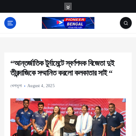
S
k
i
p
News
t
o
c
“আন্তর্জাতিক টুর্নামেন্টে স্বর্ণপদক বিজেতা দুই
o
তীরন্দাজিকে সম্মানিত করলো কলকাতার সাই “
n
t
খেলাধুলা
August 4, 2025
e
n
t