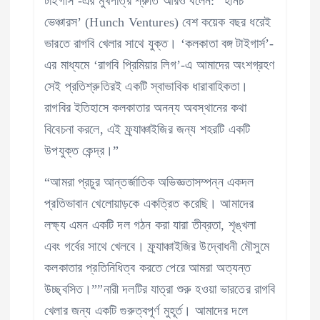
টাইগার্স’-এর মুখপাত্র শ্রুতি আরও বলেন:”‘হানচ
ভেঞ্চারস’ (Hunch Ventures) বেশ কয়েক বছর ধরেই
ভারতে রাগবি খেলার সাথে যুক্ত। ‘কলকাতা বঙ্গ টাইগার্স’-
এর মাধ্যমে ‘রাগবি প্রিমিয়ার লিগ’-এ আমাদের অংশগ্রহণ
সেই প্রতিশ্রুতিরই একটি স্বাভাবিক ধারাবাহিকতা।
রাগবির ইতিহাসে কলকাতার অনন্য অবস্থানের কথা
বিবেচনা করলে, এই ফ্র্যাঞ্চাইজির জন্য শহরটি একটি
উপযুক্ত কেন্দ্র।”
“আমরা প্রচুর আন্তর্জাতিক অভিজ্ঞতাসম্পন্ন একদল
প্রতিভাবান খেলোয়াড়কে একত্রিত করেছি। আমাদের
লক্ষ্য এমন একটি দল গঠন করা যারা তীব্রতা, শৃঙ্খলা
এবং গর্বের সাথে খেলবে। ফ্র্যাঞ্চাইজির উদ্বোধনী মৌসুমে
কলকাতার প্রতিনিধিত্ব করতে পেরে আমরা অত্যন্ত
উচ্ছ্বসিত।””নারী দলটির যাত্রা শুরু হওয়া ভারতের রাগবি
খেলার জন্য একটি গুরুত্বপূর্ণ মুহূর্ত। আমাদের দলে