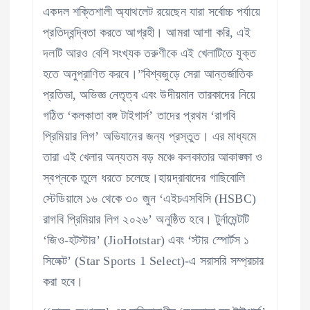
একদল শক্তিশালী অ্যাথলেট রয়েছেন যারা সর্বোচ্চ পর্যায়ে
প্রতিদ্বন্দ্বিতা করতে আগ্রহী। আমরা আশা করি, এই
দলটি আরও বেশি সংখ্যক তরুণীকে এই খেলাটিতে যুক্ত
হতে অনুপ্রাণিত করবে।”বিশ্বজুড়ে সেরা আন্তর্জাতিক
প্রতিভা, অভিজ্ঞ নেতৃত্ব এবং উদীয়মান তারকাদের নিয়ে
গঠিত ‘কলকাতা বঙ্গ টাইগার্স’ তাদের প্রথম ‘রাগবি
প্রিমিয়ার লিগ’ অভিযানের জন্য প্রস্তুত। এর মাধ্যমে
তারা এই খেলার অন্যতম বড় মঞ্চে কলকাতার আকাঙ্ক্ষা ও
স্বপ্নকে তুলে ধরতে চলেছে।হায়দ্রাবাদের গাছিবোলি
স্টেডিয়ামে ১৬ থেকে ৩০ জুন ‘এইচএসবিসি (HSBC)
রাগবি প্রিমিয়ার লিগ ২০২৬’ অনুষ্ঠিত হবে। টুর্নামেন্টটি
‘জিও-হটস্টার’ (JioHotstar) এবং ‘স্টার স্পোর্টস ১
সিলেক্ট’ (Star Sports 1 Select)-এ সরাসরি সম্প্রচার
করা হবে।