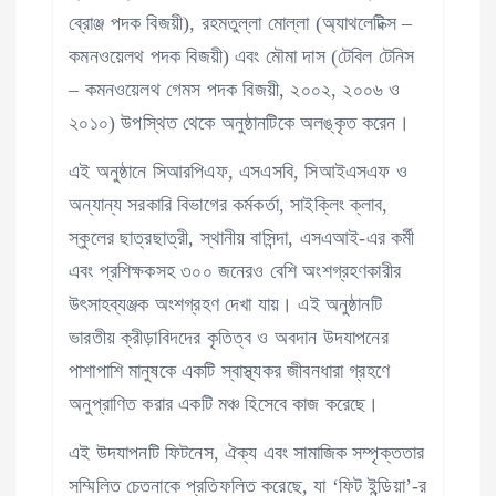
ব্রোঞ্জ পদক বিজয়ী), রহমতুল্লা মোল্লা (অ্যাথলেটিক্স –
কমনওয়েলথ পদক বিজয়ী) এবং মৌমা দাস (টেবিল টেনিস
– কমনওয়েলথ গেমস পদক বিজয়ী, ২০০২, ২০০৬ ও
২০১০) উপস্থিত থেকে অনুষ্ঠানটিকে অলঙ্কৃত করেন।
এই অনুষ্ঠানে সিআরপিএফ, এসএসবি, সিআইএসএফ ও
অন্যান্য সরকারি বিভাগের কর্মকর্তা, সাইক্লিং ক্লাব,
স্কুলের ছাত্রছাত্রী, স্থানীয় বাসিন্দা, এসএআই-এর কর্মী
এবং প্রশিক্ষকসহ ৩০০ জনেরও বেশি অংশগ্রহণকারীর
উৎসাহব্যঞ্জক অংশগ্রহণ দেখা যায়। এই অনুষ্ঠানটি
ভারতীয় ক্রীড়াবিদদের কৃতিত্ব ও অবদান উদযাপনের
পাশাপাশি মানুষকে একটি স্বাস্থ্যকর জীবনধারা গ্রহণে
অনুপ্রাণিত করার একটি মঞ্চ হিসেবে কাজ করেছে।
এই উদযাপনটি ফিটনেস, ঐক্য এবং সামাজিক সম্পৃক্ততার
সম্মিলিত চেতনাকে প্রতিফলিত করেছে, যা ‘ফিট ইন্ডিয়া’-র