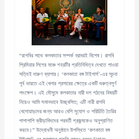
“রাগবির সাথে কলকাতার সম্পর্ক বরাবরই বিশেষ। রাগবি
প্রিমিয়ার লিগের মঞ্চে শহরটির প্রতিনিধিত্ব দেখতে পাওয়া
সত্যিই দারুণ ব্যাপার। ‘কলকাতা বঙ্গ টাইগার্স’-এর সূচনা
পূর্ব ভারতে এই খেলার প্রসারের ক্ষেত্রে একটি গুরুত্বপূর্ণ
পদক্ষেপ। এই মৌসুমে কলকাতার নারী দল গঠনের বিষয়টি
নিয়েও আমি সমানভাবে উচ্ছ্বসিত; এটি নারী রাগবি
খেলোয়াড়দের জন্য আরও বেশি সুযোগ ও পরিচিতি তৈরির
পাশাপাশি ক্রীড়াবিদদের পরবর্তী প্রজন্মকেও অনুপ্রাণিত
করবে।” উদ্বোধনী অনুষ্ঠানে উপস্থিত ‘কলকাতা বঙ্গ