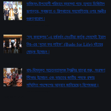
ভবিষ্যৎ-উপযোগী পরিবহন ব্যবস্থা গড়ে তুলতে ডিজিটাল
রূপান্তর, স্বচ্ছতা ও শিল্পখাতের সহযোগিতার ওপর মন্ত্রীর
গুরুত্বারোপ |
by pioneerbengal
August 6, 2026
‘দ্য কনক্লেভ’-এ হর্ষবর্ধন নেওটিয়া কর্তৃক সেনসেই ইয়াল
নির-এর ‘বুডো ফর লাইফ’ ​​(Budo for Life) বইয়ের
মোড়ক উন্মোচন |
by pioneerbengal
August 4, 2026
বাঘ-থিমযুক্ত সচেতনতামূলক ট্যাক্সির যাত্রা শুরু, সংরক্ষণ
স্টিকার উন্মোচন এবং ভারতের জাতীয় পশুকে রক্ষায়
সম্মিলিত পদক্ষেপের আহ্বান জানিয়েছেন বিশেষজ্ঞরা।
by pioneerbengal
August 4, 2026