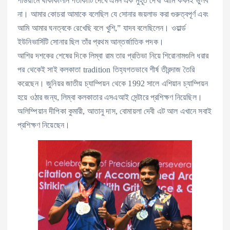
পডিয়ামে থাকাকালীন পতাকাটি দেখে এমন এক মুহূর্ত দেখা আমি কখনই ভুলব
না। আমার কোচরা আমাকে বলেছিল যে সোনার জয়লাভ করা গুরুত্বপূর্ণ এবং
আমি আমার ঘনত্বকে রেখেছি বলে খুশি,” যাদব বলেছিলেন। ওয়ার্ল্ড
ইউনিভার্সিটি সোনার ছিল তাঁর প্রথম আন্তর্জাতিক পদক।
আশির দশকের শেষের দিকে লিম্বা রাম তার প্রতিভা নিয়ে শিরোনামগুলি ধরার
পর থেকেই সাই কলকাতা tradition তিহ্যগতভাবে শীর্ষ তীরন্দাজ তৈরি
করেছেন। জুনিয়র জাতীয় চ্যাম্পিয়ন থেকে 1992 সালে এশিয়ান চ্যাম্পিয়ন
হয়ে ওঠার জন্য, লিম্বা কলকাতার এসএআই সেন্টারে প্রশিক্ষণ নিয়েছিল।
অলিম্পিয়ান দীপিকা কুমারী, আতানু দাস, বোমায়লা দেবী এট আল এখানে সবাই
প্রশিক্ষণ নিয়েছেন।