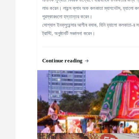
লাভ করেন। লায়ন্স ক্লাব অফ কলকাতা ম্যাগনেটস, হ্যালো কলক
পুরস্কারগুলো হস্তান্তর করেন।
সোশ্যাল ইনফ্লুয়েন্সার আশীষ বসাক, যিনি হ্যালো কলকাতা-র স
ট্রাস্টি, অনুষ্ঠানটি সঞ্চালনা করেন।
Continue reading