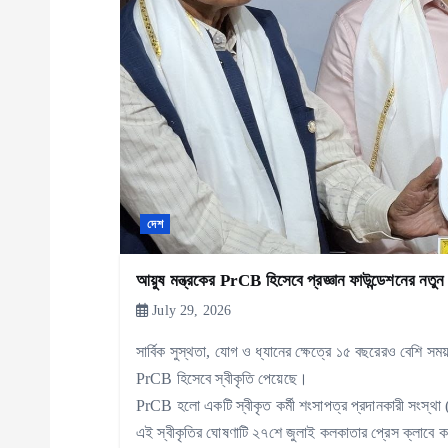
g
a
t
i
o
দেশ
n
আয়ুষ মন্ত্রকের PrCB হিসেবে প্রজ্ঞান ফাউন্ডেশনের নতুন 
July 29, 2026
সার্বিক সুস্থতা, যোগ ও ধ্যানের ক্ষেত্রে ১৫ বছরেরও বেশি সময
PrCB হিসেবে স্বীকৃতি পেয়েছে।
PrCB হলো একটি স্বীকৃত কর্মী শংসাপত্র প্রদানকারী সংস
এই স্বীকৃতির ঘোষণাটি ২৭শে জুলাই কলকাতার প্রেস ক্লাবে ক