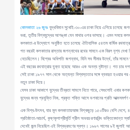
কোলকাতা ২৬ জুনঃ
যুদ্ধবিমান সুখোই-৩০-এর চাকা নিয়ে এগিয়ে চলেছে জগন্
ভরা, তৃতীয় বিশ্বযুদ্ধের আশঙ্কা যেন মাথার ওপর ভাসছে। এমন সময়ে কলক
কলকাতা-র উদ্যোগে অনুষ্ঠিত হতে চলেছে ঐতিহাসিক ৫৪তম বার্ষিক রথযাত্রা,
গত বছরই কলকাতার রাস্তায় জগন্নাথের রথের সামনে এক বিরল দৃশ্য দেখা গি
নেচেছিলেন। বিশ্বের অধিপতি জগন্নাথ, যিনি সব সীমার উর্দ্ধে, তাঁর সামন
এই বছরের রথযাত্রায় যুক্ত হয়েছে আরও এক অনন্য দৃষ্টান্ত। গত চার
সেই চাকা ১৯৭৭ সাল থেকে অত্যন্ত বিশ্বস্ততার সঙ্গে ব্যবহৃত হওয়ার পর 
নতুন চাকা দিয়ে।
যেসব চাকা আকাশে যুদ্ধের তীব্রতা সামলে নিতে পারে, সেগুলোই এবার কলকা
যুদ্ধের জন্য প্রযুক্তি নিক, প্রকৃত শক্তি আসে ভগবানের প্রতি আত্মসমর্পণ 
এক বিশ্ব-উৎসব, যার মূল কলকাতায়আজ বিশ্বজুড়ে ১৫০টিরও বেশি দেশে, ৪
প্রতিষ্ঠাতা-আচার্য, কৃষ্ণকৃপাশ্রীমূর্তি শ্রীল অভয়চরণারবিন্দ ভক্তিবেদান্ত 
দেখেই জন্ম নিয়েছিল এই বিশ্বভ্রমণের স্বপ্ন। ১৯৬৭ সালের ৯ই জুলাই আমের