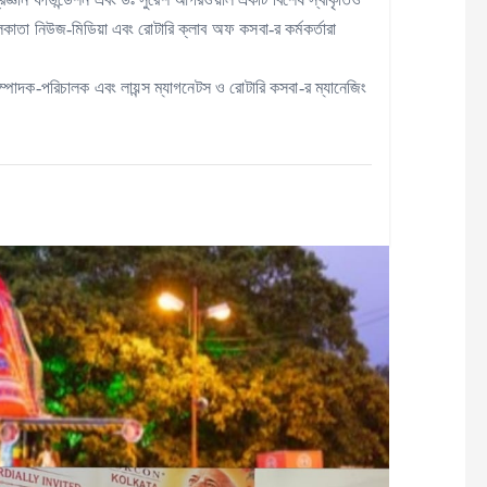
াতা নিউজ-মিডিয়া এবং রোটারি ক্লাব অফ কসবা-র কর্মকর্তারা
ম্পাদক-পরিচালক এবং লায়ন্স ম্যাগনেটস ও রোটারি কসবা-র ম্যানেজিং