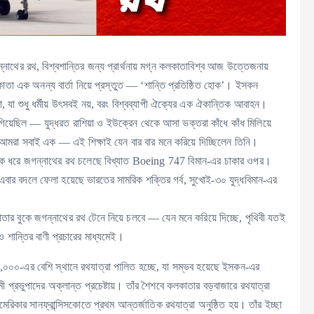
নাথের রথ, বিশ্বশান্তির জন্য প্রার্থনায় মগ্ন কলকাতাবিশ্ব আজ উত্তেজনায়
াতা এক অনন্য বার্তা নিয়ে প্রস্তুত — ‘শান্তি প্রতিষ্ঠিত হোক’। ইসকন
 যা শুধু ধর্মীয় উৎসবই নয়, বরং বিশ্বব্যাপী ঐক্যের এক ঐকান্তিক আবাহন।
য়েছিল — যুদ্ধরত রাশিয়া ও ইউক্রেন থেকে আসা ভক্তরা কাঁধে কাঁধ মিলিয়ে
ে আমরা সবাই এক — এই শিক্ষাই যেন বার বার মনে করিয়ে দিচ্ছিলেন তিনি।
 দশক ধরে জগন্নাথের রথ চলেছে বিখ্যাত Boeing 747 বিমান-এর চাকার ওপর।
এবার বদলে ফেলা হয়েছে ভারতের সামরিক শক্তির গর্ব, সুখোই-৩০ যুদ্ধবিমান-এর
তার বুকে জগন্নাথের রথ টেনে নিয়ে চলবে — যেন মনে করিয়ে দিচ্ছে, পৃথিবী যতই
ও শান্তির বাণী প্রচারের মাধ্যমেই।
,০০০-এর বেশি স্থানে রথযাত্রা পালিত হচ্ছে, যা সম্ভব হয়েছে ইসকন-এর
স্বামী প্রভুপাদের অক্লান্ত প্রচেষ্টায়। তাঁর শৈশবে কলকাতার বড়বাজারে রথযাত্রা
িকার সানফ্রান্সিসকোতে প্রথম আন্তর্জাতিক রথযাত্রা অনুষ্ঠিত হয়। তাঁর ইচ্ছা