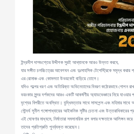
ইন্দ্রদীপ দাশগুপ্তের উদ্দীপক সুরই আখ্যানকে আরও উন্নত করবে,
যার সঙ্গীত চলচ্চিত্রের আবেগঘন এবং দুঃসাহসিক টেপেস্ট্রিকে সমৃদ্ধ করার প্
এর রোমাঞ্চ এবং কোমলতা উভয়কেই বাড়িয়ে তোলে।
যদিও গল্পের ধরণ এবং অতিরিক্ত অভিনেতাদের বিবরণ কঠোরভাবে গোপন রাখা
ভয়ংকার সুন্দর দর্শকদের আরও একটি আকর্ষণীয় অ্যাডভেঞ্চারে নিয়ে যাওয়ার প
দৃশ্যের বিপরীতে অবস্থিত। বুদ্ধিমত্তার সাথে সাসপেন্স এবং মহিমার সাথে
সৌন্দর্য সুনীল গঙ্গোপাধ্যায়ের আইকনিক সৃষ্টির চেতনা এবং উত্তরাধিকারে
এই ঘোষণার মাধ্যমে, নির্মাতারা সমসাময়িক গল্প বলার দক্ষতাকে আলিঙ্গন কর
তাদের প্রতিশ্রুতি পুনর্ব্যক্ত করেছেন।