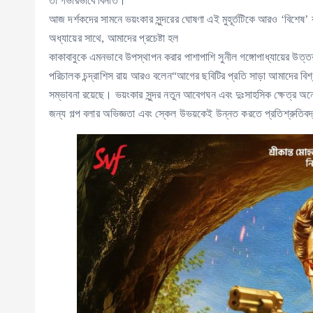
তা গভীরভাবে বিনীত।
আজ দর্শকদের সামনে ভয়ংকার সুন্দরের ঘোষণা এই মুহূর্তটিকে আরও ‘বিশেষ
অধ্যায়ের সাথে, আমাদের প্রচেষ্টা হল
কাকাবাবুকে এমনভাবে উপস্থাপন করার পাশাপাশি সুনীল গঙ্গোপাধ্যায়ের উত্
পরিচালক চন্দ্রাশিস রায় আরও বলেন“আগের ছবিটির প্রতি সাড়া আমাদের বি
সম্ভাবনা রয়েছে। ভয়ংকার সুন্দর নতুন আবেগঘন এবং দুঃসাহসিক ক্ষেত্র অ
জন্য গল্প বলার অভিজ্ঞতা এবং স্কেল উভয়কেই উন্নত করতে প্রতিশ্রুতিব