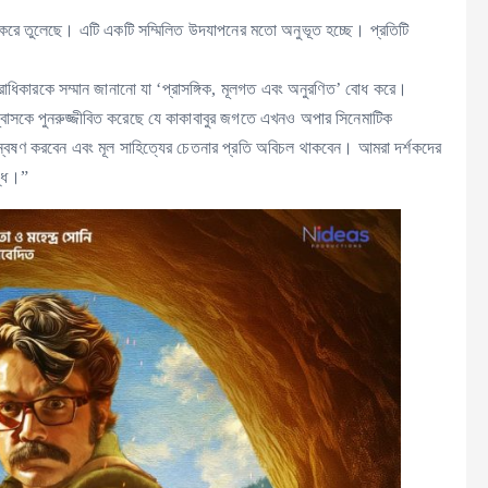
’ করে তুলেছে। এটি একটি সম্মিলিত উদযাপনের মতো অনুভূত হচ্ছে। প্রতিটি
তরাধিকারকে সম্মান জানানো যা ‘প্রাসঙ্গিক, মূলগত এবং অনুরণিত’ বোধ করে।
শ্বাসকে পুনরুজ্জীবিত করেছে যে কাকাবাবুর জগতে এখনও অপার সিনেমাটিক
ন্বেষণ করবেন এবং মূল সাহিত্যের চেতনার প্রতি অবিচল থাকবেন। আমরা দর্শকদের
দ্ধ।”