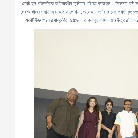
একটি হল পরিদর্শনকে অবিস্মরণীয় স্মৃতিতে পরিণত করেছেন। সিনেমাপ্রেমীদে
ফ্র্যাঞ্চাইজির প্রতি অব্যাহত ভালোবাসা, উৎসাহ এবং বিশ্বাসের প্রতি কৃতজ্ঞ
– একটি উদযাপনে রূপান্তরিত হয়েছে – কাকাবাবুর ক্রমবর্ধমান উত্তরাধিকা