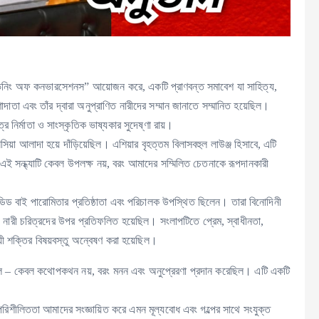
িনিং অফ কনভারসেশনস” আয়োজন করে, একটি প্রাণবন্ত সমাবেশ যা সাহিত্য,
াদাতা এবং তাঁর দ্বারা অনুপ্রাণিত নারীদের সম্মান জানাতে সম্মানিত হয়েছিল।
 নির্মাতা ও সাংস্কৃতিক ভাষ্যকার সুদেষ্ণা রায়।
িয়া আলাদা হয়ে দাঁড়িয়েছিল। এশিয়ার বৃহত্তম বিলাসবহুল লাউঞ্জ হিসাবে, এটি
ই সন্ধ্যাটি কেবল উপলক্ষ নয়, বরং আমাদের সম্মিলিত চেতনাকে রূপদানকারী
ন্ডিড বাই পারোমিতার প্রতিষ্ঠাতা এবং পরিচালক উপস্থিত ছিলেন। তারা বিনোদিনী
ী নারী চরিত্রদের উপর প্রতিফলিত হয়েছিল। সংলাপটিতে প্রেম, স্বাধীনতা,
়ী শক্তির বিষয়বস্তু অন্বেষণ করা হয়েছিল।
 করেছিল – কেবল কথোপকথন নয়, বরং মনন এবং অনুপ্রেরণা প্রদান করেছিল। এটি একটি
র পরিশীলিততা আমাদের সংজ্ঞায়িত করে এমন মূল্যবোধ এবং গল্পের সাথে সংযুক্ত