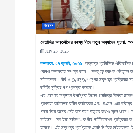
g
বিনোদন
a
নেতাজির অন্তর্ধানের রহস্য নিয়ে নতুন অধ্যায়ের সূচনা: 
t
July 28, 2026
i
কলকাতা, ২৭ জুলাই, ২০২৬:
অত্যন্ত প্রতীক্ষিত ঐতিহাসিক 
ঘোষণা কলকাতায় সম্পন্ন হলো। দেশজুড়ে ব্যাপক কৌতূহল জাগান
o
মাইলফলক। দীর্ঘ ও পুঙ্খানুপুঙ্খ সেন্সর ছাড়পত্র প্রক্রিয়ার 
ছবিটির মুক্তির পথ প্রশস্ত করেছে।
n
এই ঘোষণার অনুষ্ঠানে উপস্থিত ছিলেন চলচ্চিত্র নির্মাতা রাজে
প্রখ্যাত অভিনেতা যতীন কারিয়েকর এবং ‘মণ্ডল’-এর চরিত্রে
পর্দায় নিয়ে আসার সেই অসাধারণ যাত্রার কথাও তুলে ধরেন। তা
ফাইলস – সচ ইয়া সাজিশ’-কে দীর্ঘ সার্টিফিকেশন প্রক্রিয়ার 
হয়েছে। এই ছাড়পত্র প্রাপ্তিকে একটি নির্ণায়ক মাইলফলক হিসে