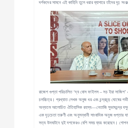
দর্শকদের সামনে এই কাহিনি তুলে ধরার ব্যাপারে তাঁদের দৃঢ় সং
রাজেশ গুপ্তা পরিচালিত ‘দ্য বোস ফাইলস – সচ ইয়া সাজিশ’ একট
চলচ্চিত্র। প্রখ্যাত লেখক অনুজ ধর এবং চন্দ্রচূড় ঘোষের গভ
অন্যতম আলোচিত ঐতিহাসিক রহস্য—নেতাজি সুভাষচন্দ্র বসু
এক দৃঢ়চেতা তরুণী এবং অনুসন্ধানী সাংবাদিক অনুজ গুপ্তার যা
সত্য উদঘাটনে দুই দশকেরও বেশি সময় ব্যয় করেছেন। গোপন নথি, 