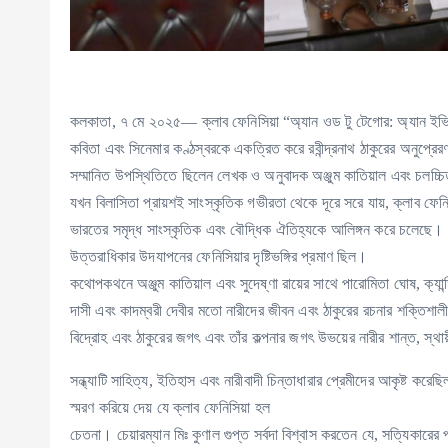
কলকাতা, ৭ মে ২০২৫— ক্লাব ফেনিসিয়া “অ্যান ওড টু টেগোর: অ্যান ইভ
কবিতা এবং সিনেমার কণ্ঠস্বরকে একত্রিত করে রবীন্দ্রনাথ ঠাকুরের অনুপ্রেরণ
সম্মানিত উপস্থিতিতে ছিলেন লেখক ও অনুবাদক অঞ্জুম কাতিয়াল এবং চলচ্চিত্র
যখন বিলাসিতা প্রায়শই সাংস্কৃতিক গভীরতা থেকে দূরে সরে যায়, ক্লাব ফেনিস
ভারতের সমৃদ্ধ সাংস্কৃতিক এবং বৌদ্ধিক ঐতিহ্যকে আলিঙ্গন করে চলেছে। এ
উত্তরাধিকার উদযাপনের ফেনিসিয়ার দৃষ্টিভঙ্গির প্রমাণ ছিল।
কথোপকথনে অঞ্জুম কাতিয়াল এবং সুদেষ্ণা রায়ের সাথে পারোমিতা ঘোষ, ক্যা
দাসী এবং কাদম্বরী দেবীর মতো নারীদের জীবন এবং ঠাকুরের রচনার শক্তিশাল
বিদ্রোহ এবং ঠাকুরের জগৎ এবং তাঁর কল্পনার জগৎ উভয়ের নারীর শান্ত, স্থায
সন্ধ্যাটি সাহিত্য, ইতিহাস এবং নারীবাদী চিন্তাধারার প্রেমীদের আকৃষ্ট
স্মরণ করিয়ে দেয় যে ক্লাব ফেনিসিয়া হল
চেতনা। চেয়ারম্যান মিঃ কুণাল গুপ্ত সর্বদা বিশ্বাস করতেন যে, সত্যিকারে