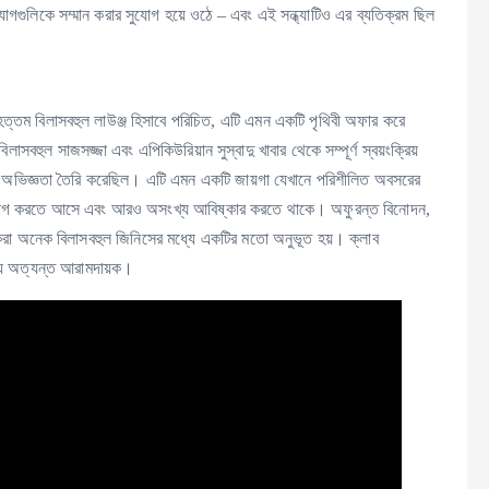
োগগুলিকে সম্মান করার সুযোগ হয়ে ওঠে – এবং এই সন্ধ্যাটিও এর ব্যতিক্রম ছিল
ৃহত্তম বিলাসবহুল লাউঞ্জ হিসাবে পরিচিত, এটি এমন একটি পৃথিবী অফার করে
হুল সাজসজ্জা এবং এপিকিউরিয়ান সুস্বাদু খাবার থেকে সম্পূর্ণ স্বয়ংক্রিয়
িমগ্ন অভিজ্ঞতা তৈরি করেছিল। এটি এমন একটি জায়গা যেখানে পরিশীলিত অবসরের
ভোগ করতে আসে এবং আরও অসংখ্য আবিষ্কার করতে থাকে। অফুরন্ত বিনোদন,
 করা অনেক বিলাসবহুল জিনিসের মধ্যে একটির মতো অনুভূত হয়। ক্লাব
জন্য অত্যন্ত আরামদায়ক।