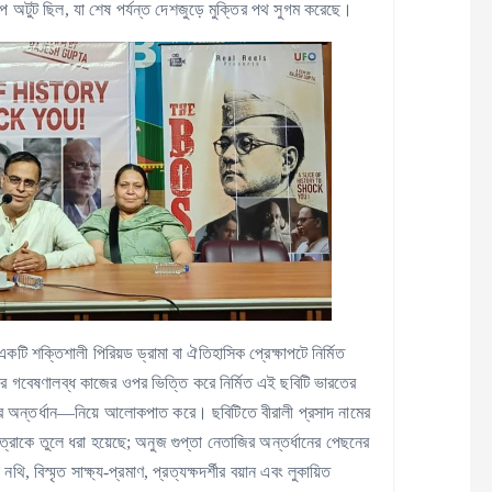
কল্প অটুট ছিল, যা শেষ পর্যন্ত দেশজুড়ে মুক্তির পথ সুগম করেছে।
ি শক্তিশালী পিরিয়ড ড্রামা বা ঐতিহাসিক প্রেক্ষাপটে নির্মিত
ীর গবেষণালব্ধ কাজের ওপর ভিত্তি করে নির্মিত এই ছবিটি ভারতের
র অন্তর্ধান—নিয়ে আলোকপাত করে। ছবিটিতে বীরালী প্রসাদ নামের
ত্রাকে তুলে ধরা হয়েছে; অনুজ গুপ্তা নেতাজির অন্তর্ধানের পেছনের
বিস্মৃত সাক্ষ্য-প্রমাণ, প্রত্যক্ষদর্শীর বয়ান এবং লুকায়িত