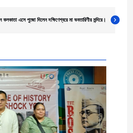
কলকাতা এসে পুজো দিলেন দক্ষিণেশ্বরে মা ভবতারিণীর মন্দিরে।