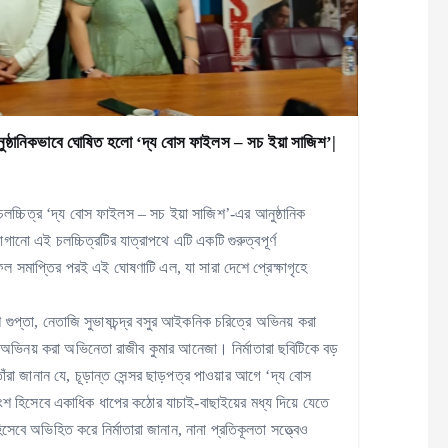
আনুষ্ঠানিকভাবে ঘোষিত হলো ‘দ্য বোস ফাইলস – সচ ইয়া সাজিশ’|
চলচ্চিত্র ‘দ্য বোস ফাইলস – সচ ইয়া সাজিশ’-এর আনুষ্ঠানিক
ো এই চলচ্চিত্রটির যাত্রাপথে এটি একটি গুরুত্বপূর্ণ
সফল সমাপ্তির পরই এই ঘোষণাটি এল, যা সারা দেশে প্রেক্ষাগৃহে
শ গুপ্তা, নেতাজি সুভাষচন্দ্র বসুর আইকনিক চরিত্রে অভিনয় করা
 অভিনয় করা অভিনেতা রাজীব কুমার আনেজা। নির্মাতারা ছবিটিকে বড়
ঁরা জানান যে, চূড়ান্ত সেন্সর ছাড়পত্র পাওয়ার আগে ‘দ্য বোস
অংশ হিসেবে একাধিক ধাপের কঠোর যাচাই-বাছাইয়ের মধ্য দিয়ে যেতে
বে অভিহিত করে নির্মাতারা জানান, নানা প্রতিকূলতা সত্ত্বেও