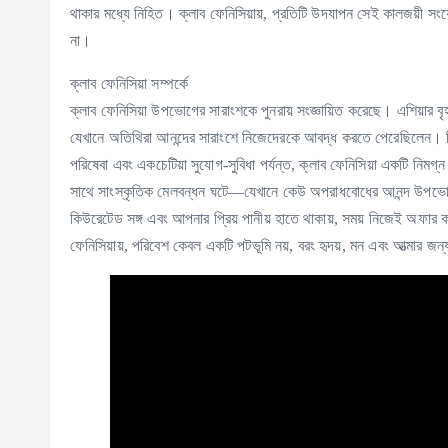
থাকার মধ্যে নিহিত। ক্লাব ফেনিসিয়ায়, প্রতিটি উদযাপন সেই কালজয়ী সংয
না।
ক্লাব ফেনিসিয়া সম্পর্কে
ক্লাব ফেনিসিয়া উপভোগের সারাংশকে পুনরায় সংজ্ঞায়িত করেছে। এশিয়ার ব
যেখানে অতিথিরা আনন্দের সারাংশে নিজেদেরকে আবদ্ধ করতে পেরেছিলেন। বিলাসব
পরিষেবা এবং একচেটিয়া সুযোগ-সুবিধা পর্যন্ত, ক্লাব ফেনিসিয়া একটি ন
সাথে সাংস্কৃতিক মেলবন্ধন ঘটে—যেখানে কেউ অপরাধবোধের আনন্দ উপ
কিউরেটেড সঙ্গ এবং আপনার প্রিয় পানীয় হাতে থাকায়, সময় নিজেই অফার
ফেনিসিয়ায়, পরিবেশ কেবল একটি পটভূমি নয়, বরং হৃদয়, মন এবং আত্মার 