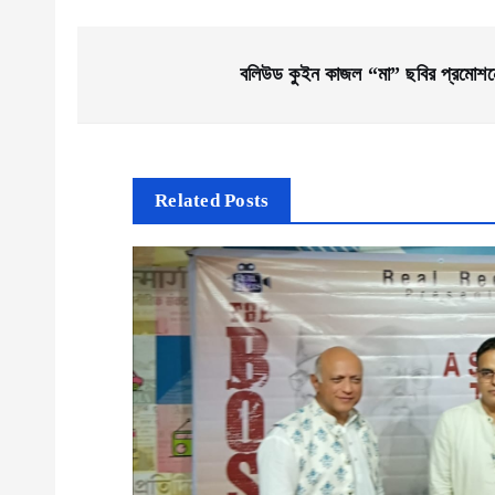
P
বলিউড কুইন কাজল “মা” ছবির প্রমোশনে 
o
s
Related Posts
t
n
a
v
i