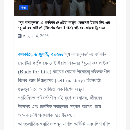
g
শিক্ষা
a
‘দ্য কনক্লেভ’-এ হর্ষবর্ধন নেওটিয়া কর্তৃক সেনসেই ইয়াল নির-এর
t
‘বুডো ফর লাইফ’ ​​(Budo for Life) বইয়ের মোড়ক উন্মোচন |
August 4, 2026
i
কলকাতা, ৬ জুলাই, ২০২৬:
‘দ্য কনক্লেভ’-এ হর্ষবর্ধন
o
নেওটিয়া কর্তৃক সেনসেই ইয়াল নির-এর ‘বুডো ফর লাইফ’ ​​
n
(Budo for Life) বইয়ের মোড়ক উন্মোচন|পরিবর্তনশীল
বিশ্বে আত্ম-নিয়ন্ত্রণের (self-mastery) চিরস্থায়ী
গুরুত্ব নিয়ে আয়োজিত এক বিশেষ সন্ধ্যা
প্রতিনিয়ত পরিবর্তনশীল এই যুগে ভারসাম্য, জীবনের
উদ্দেশ্য এবং মানসিক স্বচ্ছতার সন্ধান আগের চেয়ে
অনেক বেশি প্রাসঙ্গিক হয়ে উঠেছে।
আন্তর্জাতিক খ্যাতিসম্পন্ন মার্শাল আর্টিস্ট এবং লিডারশিপ