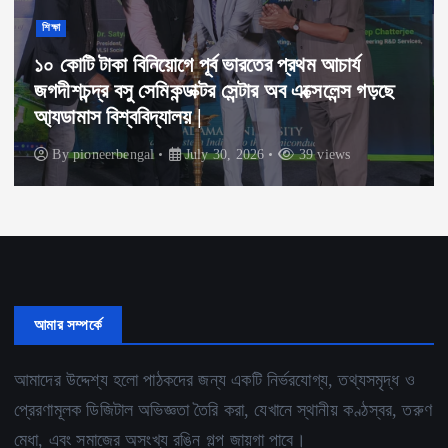
শিক্ষা
১০ কোটি টাকা বিনিয়োগে পূর্ব ভারতের প্রথম আচার্য
জগদীশচন্দ্র বসু সেমিকন্ডাক্টর সেন্টার অব এক্সেলেন্স গড়ছে
আ্যডামাস বিশ্ববিদ্যালয় |
By
pioneerbengal
July 30, 2026
39 views
আমার সম্পর্কে
আমাদের উদ্দেশ্য হলো পাঠকদের জন্য একটি নির্ভরযোগ্য, তথ্যসমৃদ্ধ ও
প্রেরণামূলক ডিজিটাল অভিজ্ঞতা তৈরি করা, যেখানে স্থানীয় কণ্ঠস্বর, তরুণ
মেধা, এবং সমাজের অসংখ্য রঙিন গল্প জায়গা পাবে।