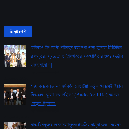
রিসেন্ট পোস্ট
ভবিষ্যৎ-উপযোগী পরিবহন ব্যবস্থা গড়ে তুলতে ডিজিটাল
রূপান্তর, স্বচ্ছতা ও শিল্পখাতের সহযোগিতার ওপর মন্ত্রীর
গুরুত্বারোপ |
by pioneerbengal
August 6, 2026
‘দ্য কনক্লেভ’-এ হর্ষবর্ধন নেওটিয়া কর্তৃক সেনসেই ইয়াল
নির-এর ‘বুডো ফর লাইফ’ ​​(Budo for Life) বইয়ের
মোড়ক উন্মোচন |
by pioneerbengal
August 4, 2026
বাঘ-থিমযুক্ত সচেতনতামূলক ট্যাক্সির যাত্রা শুরু, সংরক্ষণ