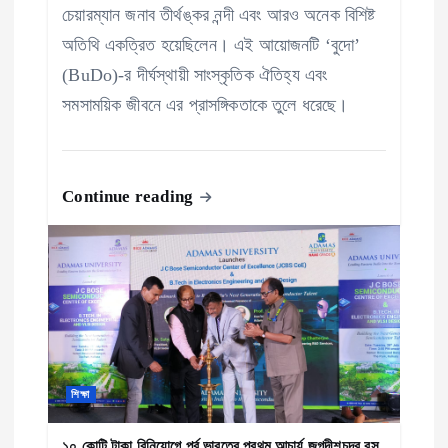
চেয়ারম্যান জনাব তীর্থঙ্কর নন্দী এবং আরও অনেক বিশিষ্ট
অতিথি একত্রিত হয়েছিলেন। এই আয়োজনটি ‘বুদো’
(BuDo)-র দীর্ঘস্থায়ী সাংস্কৃতিক ঐতিহ্য এবং
সমসাময়িক জীবনে এর প্রাসঙ্গিকতাকে তুলে ধরেছে।
Continue reading
শিক্ষা
১০ কোটি টাকা বিনিয়োগে পূর্ব ভারতের প্রথম আচার্য জগদীশচন্দ্র বসু