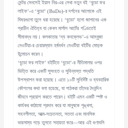
মেন্টর সেনসেই ইয়াল নির-এর লেখা নতুন বই ‘বুডো ফর
লাইফ’-এ ‘বুডো’ (BuDo)-র দর্শনের আলোকে এই
বিষয়গুলো তুলে ধরা হয়েছে। ‘বুডো’ হলো জাপানের এক
প্রাচীন ঐতিহ্য যা কেবল মার্শাল আর্টের গণ্ডিতেই
সীমাবদ্ধ নয়। কলকাতার ‘দ্য কনক্লেভ’-এ আম্বুজা
নেওটিয়া-র চেয়ারম্যান হর্ষবর্ধন নেওটিয়া বইটির মোড়ক
উন্মোচন করেন।
‘বুডো ফর লাইফ’ ​​বইটিতে ‘বুডো’-র নীতিমালার ওপর
ভিত্তি করে একটি সুসংহত ও সুবিন্যস্ত পদ্ধতি
উপস্থাপন করা হয়েছে। এতে ১০টি সুনির্দিষ্ট ও ব্যবহারিক
কৌশলের কথা বলা হয়েছে, যা পাঠকরা তাঁদের দৈনন্দিন
জীবনে প্রয়োগ করতে পারেন। বইটি এমন একটি স্পষ্ট ও
কার্যকর কাঠামো প্রদান করে যা মানুষকে শৃঙ্খলা,
সহনশীলতা, আত্ম-সচেতনতা, সততা এবং মানসিক
ভারসাম্য গড়ে তুলতে সহায়তা করে—আর এই গুণাবলি