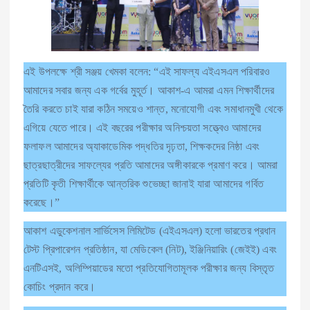
এই উপলক্ষে শ্রী সঞ্জয় খেমকা বলেন: “এই সাফল্য এইএসএল পরিবারও
আমাদের সবার জন্য এক গর্বের মুহূর্ত। আকাশ-এ আমরা এমন শিক্ষার্থীদের
তৈরি করতে চাই যারা কঠিন সময়েও শান্ত, মনোযোগী এবং সমাধানমুখী থেকে
এগিয়ে যেতে পারে। এই বছরের পরীক্ষার অনিশ্চয়তা সত্ত্বেও আমাদের
ফলাফল আমাদের অ্যাকাডেমিক পদ্ধতির দৃঢ়তা, শিক্ষকদের নিষ্ঠা এবং
ছাত্রছাত্রীদের সাফল্যের প্রতি আমাদের অঙ্গীকারকে প্রমাণ করে। আমরা
প্রতিটি কৃতী শিক্ষার্থীকে আন্তরিক শুভেচ্ছা জানাই যারা আমাদের গর্বিত
করেছে।”
আকাশ এডুকেশনাল সার্ভিসেস লিমিটেড (এইএসএল) হলো ভারতের প্রধান
টেস্ট প্রিপারেশন প্রতিষ্ঠান, যা মেডিকেল (নিট), ইঞ্জিনিয়ারিং (জেইই) এবং
এনটিএসই, অলিম্পিয়াডের মতো প্রতিযোগিতামূলক পরীক্ষার জন্য বিস্তৃত
কোচিং প্রদান করে।