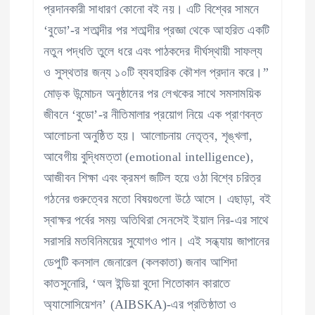
প্রদানকারী সাধারণ কোনো বই নয়। এটি বিশ্বের সামনে
‘বুডো’-র শতাব্দীর পর শতাব্দীর প্রজ্ঞা থেকে আহরিত একটি
নতুন পদ্ধতি তুলে ধরে এবং পাঠকদের দীর্ঘস্থায়ী সাফল্য
ও সুস্থতার জন্য ১০টি ব্যবহারিক কৌশল প্রদান করে।”
মোড়ক উন্মোচন অনুষ্ঠানের পর লেখকের সাথে সমসাময়িক
জীবনে ‘বুডো’-র নীতিমালার প্রয়োগ নিয়ে এক প্রাণবন্ত
আলোচনা অনুষ্ঠিত হয়। আলোচনায় নেতৃত্ব, শৃঙ্খলা,
আবেগীয় বুদ্ধিমত্তা (emotional intelligence),
আজীবন শিক্ষা এবং ক্রমশ জটিল হয়ে ওঠা বিশ্বে চরিত্র
গঠনের গুরুত্বের মতো বিষয়গুলো উঠে আসে। এছাড়া, বই
স্বাক্ষর পর্বের সময় অতিথিরা সেনসেই ইয়াল নির-এর সাথে
সরাসরি মতবিনিময়ের সুযোগও পান। এই সন্ধ্যায় জাপানের
ডেপুটি কনসাল জেনারেল (কলকাতা) জনাব আশিদা
কাতসুনোরি, ‘অল ইন্ডিয়া বুদো শিতোকান কারাতে
অ্যাসোসিয়েশন’ (AIBSKA)-এর প্রতিষ্ঠাতা ও