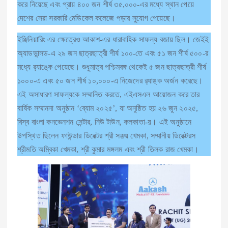
করে নিয়েছে এবং প্রায় ৪০০ জন শীর্ষ ৩৫,০০০-এর মধ্যে স্থান পেয়ে
দেশের সেরা সরকারি মেডিকেল কলেজে পড়ার সুযোগ পেয়েছে।
ইঞ্জিনিয়ারিং এর ক্ষেত্রেও আকাশ-এর ধারাবাহিক সাফল্য বজায় ছিল। জেইই
অ্যাডভান্সড-এ ২৯ জন ছাত্রছাত্রী শীর্ষ ১০০-তে এবং ৫১ জন শীর্ষ ৫০০-র
মধ্যে র‍্যাঙ্কে পেয়েছে। শুধুমাত্র পশ্চিমবঙ্গ থেকেই ৫ জন ছাত্রছাত্রী শীর্ষ
১০০০-এ এবং ৫০ জন শীর্ষ ১০,০০০-এ নিজেদের র‍্যাঙ্ক অর্জন করেছে।
এই অসাধারণ সাফল্যকে সম্মানিত করতে, এইএসএল আয়োজন করে তার
বার্ষিক সম্মাননা অনুষ্ঠান ‘ব্যোম ২০২৫’, যা অনুষ্ঠিত হয় ২৬ জুন ২০২৫,
বিস্ব বাংলা কনভেনশন সেন্টার, নিউ টাউন, কলকাতা-য়। এই অনুষ্ঠানে
উপস্থিত ছিলেন ফাউন্ডার ডিরেক্টর শ্রী সঞ্জয় খেমকা, সম্মানীয় ডিরেক্টরস
শ্রীমতি অম্বিকা খেমকা, শ্রী কুমার মঙ্গলম এবং শ্রী তিলক রাজ খেমকা।