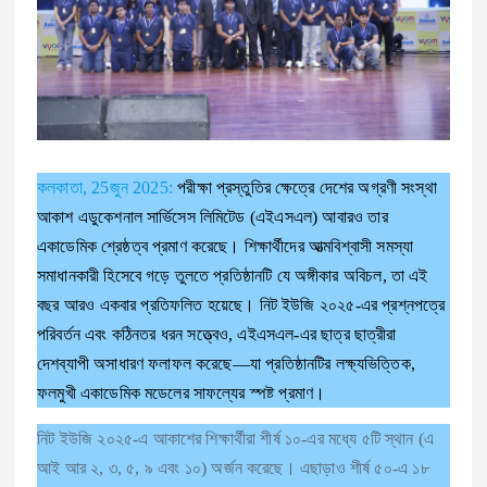
কলকাতা, 25জুন 2025:
পরীক্ষা প্রস্তুতির ক্ষেত্রে দেশের অগ্রণী সংস্থা
আকাশ এডুকেশনাল সার্ভিসেস লিমিটেড (এইএসএল) আবারও তার
একাডেমিক শ্রেষ্ঠত্ব প্রমাণ করেছে। শিক্ষার্থীদের আত্মবিশ্বাসী সমস্যা
সমাধানকারী হিসেবে গড়ে তুলতে প্রতিষ্ঠানটি যে অঙ্গীকার অবিচল, তা এই
বছর আরও একবার প্রতিফলিত হয়েছে। নিট ইউজি ২০২৫-এর প্রশ্নপত্রে
পরিবর্তন এবং কঠিনতর ধরন সত্ত্বেও, এইএসএল-এর ছাত্র ছাত্রীরা
দেশব্যাপী অসাধারণ ফলাফল করেছে—যা প্রতিষ্ঠানটির লক্ষ্যভিত্তিক,
ফলমুখী একাডেমিক মডেলের সাফল্যের স্পষ্ট প্রমাণ।
নিট ইউজি ২০২৫-এ আকাশের শিক্ষার্থীরা শীর্ষ ১০-এর মধ্যে ৫টি স্থান (এ
আই আর ২, ৩, ৫, ৯ এবং ১০) অর্জন করেছে। এছাড়াও শীর্ষ ৫০-এ ১৮