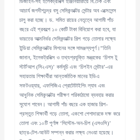
ডিজাইন-সহ ইলেকট্রনিক্স ইঞ্জিনিয়ারিংয়ে বি.টেক এবং
আচার্য জগদীশচন্দ্র বসু সেমিকন্ডাক্টর সেন্টার অব এক্সেলেন্স
চালু করা হচ্ছে। ড. সমিত রায়ের নেতৃত্বে আগামী পাঁচ
বছরে এই প্রকল্পে ১০ কোটি টাকা বিনিয়োগ করা হবে, যা
ভারতের আত্মনির্ভর সেমিকন্ডাক্টর শিল্প গড়ে তোলার লক্ষ্যে
ইন্ডিয়া সেমিকন্ডাক্টর মিশনের সঙ্গে সামঞ্জস্যপূর্ণ।”তিনি
জানান, ইলেকট্রনিক্স ও তথ্যপ্রযুক্তি মন্ত্রকের ‘চিপস টু
স্টার্টআপ (সি২এস)’ কর্মসূচি এবং ‘চিপইন সেন্টার’-এর
সহায়তায় শিক্ষার্থীরা আন্তর্জাতিক মানের ইডিএ
সফটওয়্যার, এফপিজিএ প্রোটোটাইপিং ল্যাব এবং
আধুনিক সেমিকন্ডাক্টর পরীক্ষণ পরিকাঠামো ব্যবহার করার
সুযোগ পাবেন। আগামী পাঁচ বছরে এক হাজার শিল্প-
প্রস্তুত শিক্ষার্থী গড়ে তোলা, একশো পেশাদারকে দক্ষ করে
তোলা এবং ১০টি পূর্ণাঙ্গ ‘সিস্টেম-অন-চিপ (এসওসি)’
ছাত্র-টেপ-আউট সম্পন্ন করার লক্ষ্য নেওয়া হয়েছে।