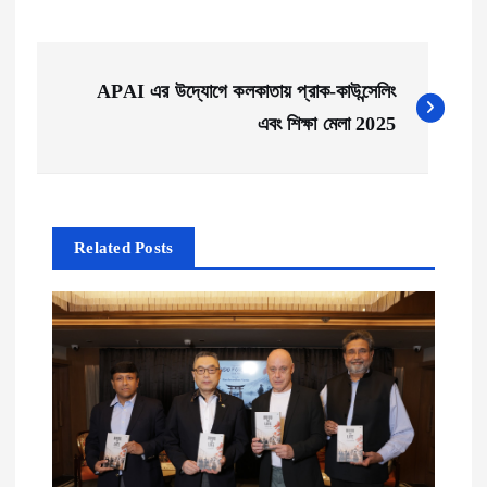
P
APAI এর উদ্যোগে কলকাতায় প্রাক-কাউন্সেলিং
o
এবং শিক্ষা মেলা 2025
s
t
Related Posts
n
a
v
i