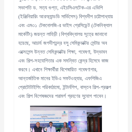
সভাপতি ড. সত্য গুপ্ত, এইচসিএলটেক-এর এভিপি
(ইঞ্জিনিয়ারিং আরঅ্যান্ডডি সার্ভিসেস) বিশ্বদীপ চট্টোপাধ্যায়
এবং এম৩১ টেকনোলজি-র ভাইস প্রেসিডেন্ট (টেকনিক্যাল
মার্কেটিং) জয়ন্ত লাহিড়ী।বিশ্ববিদ্যালয় সূত্রে জানানো
হয়েছে, আচার্য জগদীশচন্দ্র বসু সেমিকন্ডাক্টর সেন্টার অব
এক্সেলেন্স উন্নত সেমিকন্ডাক্টর শিক্ষা, গবেষণা, উদ্ভাবন
এবং শিল্প-সহযোগিতার এক সমন্বিত কেন্দ্র হিসেবে কাজ
করবে। এখানে শিক্ষার্থীরা বিশেষায়িত গবেষণাগার,
আন্তর্জাতিক মানের ইডিএ সফটওয়্যার, এফপিজিএ
প্রোটোটাইপিং পরিকাঠামো, ইন্টার্নশিপ, বাস্তব শিল্প-প্রকল্প
এবং শিল্প বিশেষজ্ঞদের পরামর্শ গ্রহণের সুযোগ পাবেন।