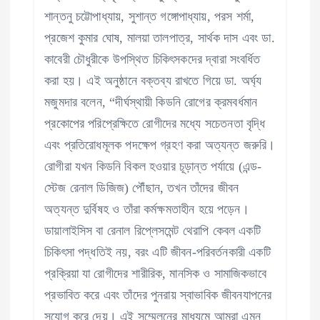
শান্তনু চট্টোপাধ্যায়, সুশান্ত গঙ্গোপাধ্যায়, পরস শর্মা,
প্রজেশ কুমার ঘোষ, মালয়া তালপাত্র, সার্থক দাস এবং ডা.
কাবেরী চৌধুরীকে উপস্থিত চিকিৎসকদের দ্বারা সংবর্ধিত
করা হয়। এই অনুষ্ঠানে বক্তব্য রাখতে গিয়ে ডা. অর্ঘ্য
মজুমদার বলেন, “দীর্ঘস্থায়ী কিডনি রোগের ক্রমবর্ধমান
প্রকোপের পরিপ্রেক্ষিতে রোগীদের মধ্যে সচেতনতা বৃদ্ধি
এবং প্রতিরোধমূলক পদক্ষেপ গ্রহণ করা অত্যন্ত জরুরি।
রোগীরা যখন কিডনি বিকল হওয়ার চূড়ান্ত পর্যায়ে (এন্ড-
স্টেজ রেনাল ডিজিজ) পৌঁছান, তখন তাঁদের জীবন
অত্যন্ত দুর্বিষহ ও তাঁরা কর্মক্ষমতাহীন হয়ে পড়েন।
ডায়ালাইসিস বা রেনাল রিপ্লেসমেন্ট থেরাপি কেবল একটি
চিকিৎসা পদ্ধতিই নয়, বরং এটি জীবন-পরিবর্তনকারী একটি
প্রক্রিয়া যা রোগীদের শারীরিক, মানসিক ও সামাজিকভাবে
প্রভাবিত করে এবং তাঁদের পুনরায় স্বাভাবিক জীবনযাপনের
সুযোগ করে দেয়। এই সম্মেলনের মাধ্যমে আমরা এমন