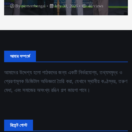
By
pioneerbengal
July 30, 2026
40 views
আমার সম্পর্কে
আমাদের উদ্দেশ্য হলো পাঠকদের জন্য একটি নির্ভরযোগ্য, তথ্যসমৃদ্ধ ও
প্রেরণামূলক ডিজিটাল অভিজ্ঞতা তৈরি করা, যেখানে স্থানীয় কণ্ঠস্বর, তরুণ
মেধা, এবং সমাজের অসংখ্য রঙিন গল্প জায়গা পাবে।
রিসেন্ট পোস্ট