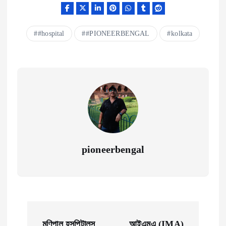
#hospital
#PIONEERBENGAL
kolkata
pioneerbengal
P
মণিপাল হসপিটালস
আইএমএ (IMA)