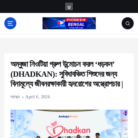
S
k
i
p
News
t
o
c
অম্বুজা নিওটিয়া গ্রুপ উন্মোচন করল ‘ধড়কন’
o
(DHADKAN): সুবিধাবঞ্চিত শিশুদের জন্য
n
বিনামূল্যে জীবনরক্ষাকারী হৃদরোগের অস্ত্রোপচার |
t
e
স্বাস্থ্য
April 6, 2026
n
t