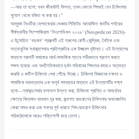
—আর তা হলো: যখন জীবনটাই বিপন্ন, তখন কোনো শিশুরই যেন চিকিৎসার
সুযোগ থেকে বঞ্চিত না করা হয়।”
অম্বুজা নিওটিয়া হেলথকেয়ার ভেঞ্চার লিমিটেড আয়োজিত জাতীয় পর্যায়ের
শীর্ষস্থানীয় সিম্পোজিয়াম ‘নিওপেডিকন ২০২৬’ (Neopedicon 2026)-
এ উন্মোচিত ‘ধড়কন’ প্রকল্পটি এই গ্রুপের রোগী-কেন্দ্রিক, নৈতিক এবং
অত্যাধুনিক স্বাস্থ্যসেবার প্রতিশ্রুতির এক উজ্জ্বল দৃষ্টান্ত। এই উদ্যোগের
মাধ্যমে গ্রুপটি সমাজের আর্থ-সামাজিক স্তরে গভীরভাবে প্রবেশ করতে
সক্ষম হয়েছে এবং অর্থনৈতিকভাবে দুর্বল পরিবারের শিশুদের কাছেও অত্যন্ত
জরুরি ও জটিল চিকিৎসা সেবা পৌঁছে দিচ্ছে। চিকিৎসা বিজ্ঞানের দক্ষতা ও
সামাজিক দায়বদ্ধতার এক অপূর্ব সমন্বয়ের মাধ্যমে এই উদ্যোগটির লক্ষ্য
হলো—স্বাস্থ্যসেবার ফলাফল উন্নত করা, চিকিৎসা প্রাপ্তি ও সামর্থ্যের
ক্ষেত্রে বিদ্যমান ব্যবধান দূর করা, জন্মগত হৃদরোগের চিকিৎসার অভাবজনিত
বোঝা লাঘব করা এবং সমগ্র পূর্ব ভারতে শিশু-হৃদরোগ চিকিৎসার
পরিকাঠামোকে আরও শক্তিশালী করে তোলা।