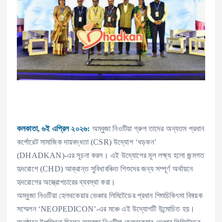
কলকাতা, ৬ই এপ্রিল ২০২৬:
অম্বুজা নিওটিয়া গ্রুপ তাদের অন্যতম প্রধান
কর্পোরেট সামাজিক দায়বদ্ধতা (CSR) উদ্যোগ ‘ধড়কন’
(DHADKAN)-এর সূচনা করল। এই উদ্যোগের মূল লক্ষ্য হলো জন্মগত
হৃদরোগে (CHD) আক্রান্ত সুবিধাবঞ্চিত শিশুদের জন্য সম্পূর্ণ অর্থায়নে
হৃদরোগের অস্ত্রোপচারের ব্যবস্থা করা।
অম্বুজা নিওটিয়া হেলথকেয়ার ভেঞ্চার লিমিটেডের প্রধান শিশুচিকিৎসা বিষয়ক
সম্মেলন ‘NEOPEDICON’-এর মঞ্চে এই উদ্যোগটি উন্মোচিত হয়।