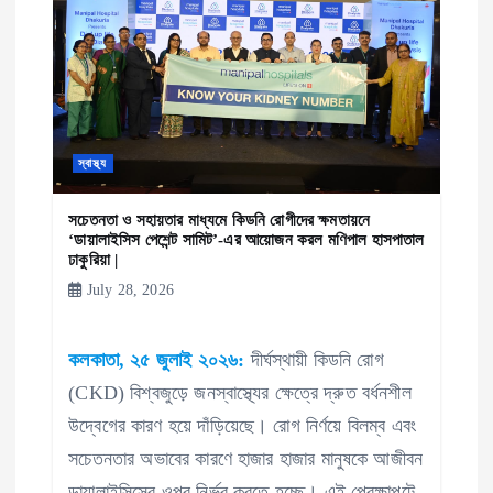
t
i
o
n
স্বাস্থ্য
সচেতনতা ও সহায়তার মাধ্যমে কিডনি রোগীদের ক্ষমতায়নে
‘ডায়ালাইসিস পেশেন্ট সামিট’-এর আয়োজন করল মণিপাল হাসপাতাল
ঢাকুরিয়া |
July 28, 2026
কলকাতা, ২৫ জুলাই ২০২৬:
দীর্ঘস্থায়ী কিডনি রোগ
(CKD) বিশ্বজুড়ে জনস্বাস্থ্যের ক্ষেত্রে দ্রুত বর্ধনশীল
উদ্বেগের কারণ হয়ে দাঁড়িয়েছে। রোগ নির্ণয়ে বিলম্ব এবং
সচেতনতার অভাবের কারণে হাজার হাজার মানুষকে আজীবন
ডায়ালাইসিসের ওপর নির্ভর করতে হচ্ছে। এই প্রেক্ষাপটে,