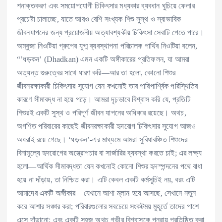
শনাক্তকরণ এবং সময়োপযোগী চিকিৎসার মধ্যকার ব্যবধান ঘুচিয়ে ফেলার
প্রচেষ্টা চালাচ্ছে, যাতে আরও বেশি সংখ্যক শিশু সুস্থ ও স্বাভাবিক
জীবনযাপনের জন্য প্রয়োজনীয় অত্যাবশ্যকীয় চিকিৎসা সেবাটি পেতে পারে।
অম্বুজা নিওটিয়া গ্রুপের যুগ্ম ব্যবস্থাপনা পরিচালক পার্থিব নিওটিয়া বলেন,
“’ধড়কন’ (Dhadkan) এমন একটি অঙ্গীকারের প্রতিফলন, যা আমরা
অত্যন্ত গুরুত্বের সাথে ধারণ করি—আর তা হলো, কোনো শিশুর
জীবনরক্ষাকারী চিকিৎসার সুযোগ যেন কখনোই তার পারিপার্শ্বিক পরিস্থিতির
কারণে সীমাবদ্ধ না হয়ে পড়ে। আমরা দৃঢ়ভাবে বিশ্বাস করি যে, প্রতিটি
শিশুরই একটি সুস্থ ও পরিপূর্ণ জীবন যাপনের অধিকার রয়েছে। অথচ,
অগণিত পরিবারের কাছেই জীবনরক্ষাকারী হৃদরোগ চিকিৎসার সুযোগ আজও
অধরাই রয়ে গেছে। ‘ধড়কন’-এর মাধ্যমে আমরা সুবিধাবঞ্চিত শিশুদের
বিনামূল্যে হৃদরোগের অস্ত্রোপচার বা সার্জারির ব্যবস্থা করতে চাই; এর লক্ষ্য
হলো—আর্থিক সীমাবদ্ধতা যেন কখনোই কোনো শিশুর হৃদস্পন্দনের পথে বাধা
হয়ে না দাঁড়ায়, তা নিশ্চিত করা। এটি কেবল একটি কর্মসূচিই নয়, বরং এটি
আমাদের একটি অঙ্গীকার—যেখানে আশা ম্লান হয়ে আসছে, সেখানে নতুন
করে আশার সঞ্চার করা; পরিবারগুলোর সবচেয়ে সংকটময় মুহূর্তে তাদের পাশে
এসে দাঁড়ানো; এবং একটি সহজ অথচ গভীর বিশ্বাসকে পুনরায় প্রতিষ্ঠিত করা