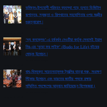
ভবিষ্যৎ-উপযোগী পরিবহন ব্যবস্থা গড়ে তুলতে ডিজিটাল
রূপান্তর, স্বচ্ছতা ও শিল্পখাতের সহযোগিতার ওপর মন্ত্রীর
গুরুত্বারোপ |
by pioneerbengal
August 6, 2026
‘দ্য কনক্লেভ’-এ হর্ষবর্ধন নেওটিয়া কর্তৃক সেনসেই ইয়াল
নির-এর ‘বুডো ফর লাইফ’ ​​(Budo for Life) বইয়ের
মোড়ক উন্মোচন |
by pioneerbengal
August 4, 2026
বাঘ-থিমযুক্ত সচেতনতামূলক ট্যাক্সির যাত্রা শুরু, সংরক্ষণ
স্টিকার উন্মোচন এবং ভারতের জাতীয় পশুকে রক্ষায়
সম্মিলিত পদক্ষেপের আহ্বান জানিয়েছেন বিশেষজ্ঞরা।
by pioneerbengal
August 4, 2026