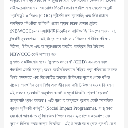
অনুষ্ঠানে উপস্থিত ছিলেন অম্বুজা নিওটিয়া হেলথকেয়ার ভেঞ্চার লিমিটেডের
ভাইস-চেয়ারম্যান ও ম্যানেজিং ডিরেক্টর জনাব প্রদীপ লাল মেহতা; জয়েন্ট
প্রেসিডেন্ট ও সিওও (COO) শ্রীমতি রুমা ব্যানার্জি; এবং নিউ টাউনে
অবস্থিত ‘নিওটিয়া ভাগীরথী ওমেন অ্যান্ড চাইল্ড কেয়ার সেন্টার’
(NBWCCC)-এর ফ্যাসিলিটি ডিরেক্টর ও কার্ডিওলজি বিভাগের প্রধান ডা.
ইন্দ্রাণী সুব্রহ্মণ্যম। এই উদ্যোগের আওতায় শিশুদের শারীরিক পরীক্ষা-
নিরীক্ষা, চিকিৎসা এবং অস্ত্রোপচারের যাবতীয় কার্যক্রম নিউ টাউনের
NBWCCC-তেই সম্পন্ন হবে।
জন্মগত ত্রুটিগুলোর মধ্যে ‘জন্মগত হৃদরোগ’ (CHD) অন্যতম বহুল
প্রচলিত একটি সমস্যা; অথচ অর্থনৈতিকভাবে পিছিয়ে পড়া পরিবারের অনেক
শিশুই সময়মতো এবং বিশেষায়িত হৃদরোগ চিকিৎসার সুযোগ থেকে বঞ্চিত
থাকে। প্রাথমিক রোগ নির্ণয় এবং জীবনরক্ষাকারী চিকিৎসার মধ্যে বিদ্যমান
এই গুরুতর ব্যবধানটি অনুধাবন করেই অম্বুজা নিওটিয়া গ্রুপ ‘ধড়কন’
উদ্যোগটি গ্রহণ করেছে। এটি গ্রুপের অন্যতম প্রধান একটি ‘সামাজিক
প্রভাব সৃষ্টিকারী কর্মসূচি’ (Social Impact Programme), যা জন্মগত
হৃদরোগে আক্রান্ত সুবিধাবঞ্চিত শিশুদের জন্য হৃদরোগের অস্ত্রোপচারের
সুযোগ নিশ্চিত করার লক্ষ্যে নিবেদিত। এই উদ্যোগের মাধ্যমে গ্রুপটি রোগ