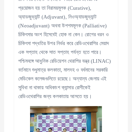
প্রয়োজন হয় তা নিরাময়মূলক (Curative),
অ্যাডজুভ্যান্ট (Adjuvant), নিওঅ্যাডজুভ্যান্ট
(Neoadjuvant) অথবা উপশমমূলক (Palliative)
চিকিৎসার অংশ হিসেবেই হোক না কেন। রোগের ধরন ও
চিকিৎসা পদ্ধতির উপর নির্ভর করে রেডিওথেরাপির মেয়াদ
এক সপ্তাহ থেকে সাত সপ্তাহ পর্যন্ত হতে পারে।
পশ্চিমবঙ্গে আধুনিক রেডিয়েশন থেরাপির যন্ত্র (LINAC)
বর্তমানে শুধুমাত্র কলকাতা, মালদহ ও বর্ধমানের সরকারি
মেডিকেল কলেজগুলিতে রয়েছে। অন্যান্য জেলায় এই
সুবিধা না থাকায় অধিকাংশ ক্যান্সার রোগীকেই
রেডিওথেরাপির জন্য কলকাতায় আসতে হয়।