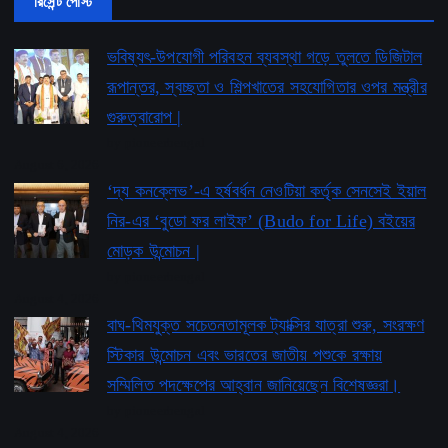
রিসেন্ট পোস্ট
ভবিষ্যৎ-উপযোগী পরিবহন ব্যবস্থা গড়ে তুলতে ডিজিটাল
রূপান্তর, স্বচ্ছতা ও শিল্পখাতের সহযোগিতার ওপর মন্ত্রীর
গুরুত্বারোপ |
by pioneerbengal
August 6, 2026
‘দ্য কনক্লেভ’-এ হর্ষবর্ধন নেওটিয়া কর্তৃক সেনসেই ইয়াল
নির-এর ‘বুডো ফর লাইফ’ ​​(Budo for Life) বইয়ের
মোড়ক উন্মোচন |
by pioneerbengal
August 4, 2026
বাঘ-থিমযুক্ত সচেতনতামূলক ট্যাক্সির যাত্রা শুরু, সংরক্ষণ
স্টিকার উন্মোচন এবং ভারতের জাতীয় পশুকে রক্ষায়
সম্মিলিত পদক্ষেপের আহ্বান জানিয়েছেন বিশেষজ্ঞরা।
by pioneerbengal
August 4, 2026