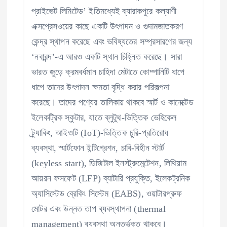
প্রাইভেট লিমিটেড’ ইতিমধ্যেই ব্যারাকপুরে কল্যাণী
এক্সপ্রেসওয়ের কাছে একটি উৎপাদন ও গুদামজাতকরণ
কেন্দ্র স্থাপন করেছে এবং ভবিষ্যতের সম্প্রসারণের জন্য
‘নবারন্দ’-এ আরও একটি স্থান চিহ্নিত করেছে। সারা
ভারত জুড়ে ক্রমবর্ধমান চাহিদা মেটাতে কোম্পানিটি ধাপে
ধাপে তাদের উৎপাদন ক্ষমতা বৃদ্ধি করার পরিকল্পনা
করেছে। তাদের পণ্যের তালিকায় থাকবে স্মার্ট ও কানেক্টেড
ইলেকট্রিক স্কুটার, যাতে ব্লুটুথ-ভিত্তিক ভেহিকেল
ট্র্যাকিং, আইওটি (IoT)-ভিত্তিক চুরি-প্রতিরোধ
ব্যবস্থা, স্মার্টফোন ইন্টিগ্রেশন, চাবি-বিহীন স্টার্ট
(keyless start), ডিজিটাল ইনস্ট্রুমেন্টেশন, লিথিয়াম
আয়রন ফসফেট (LFP) ব্যাটারি প্রযুক্তি, ইলেকট্রনিক
অ্যাসিস্টেড ব্রেকিং সিস্টেম (EABS), ওয়াটারপ্রুফ
মোটর এবং উন্নত তাপ ব্যবস্থাপনা (thermal
management) ব্যবস্থা অন্তর্ভুক্ত থাকবে।