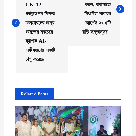
CK-12
করল, বারাসাতে
s
ফাউন্ডেশন শিক্ষক
নির্ধারিত সময়ের
t
ক্ষমতায়নের জন্য
আগেই ৯৩৫টি
ভারতের সবচেয়ে
বাড়ি হস্তান্তর |
n
ব্যাপক AI-
একীকরণের একটি
a
চালু করেছে |
v
i
Related Posts
g
a
t