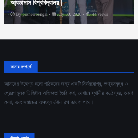
আ্যডামাস বিশ্ববিদ্যালয় |
By
pioneerbengal
July 30, 2026
44 views
আমার সম্পর্কে
আমাদের উদ্দেশ্য হলো পাঠকদের জন্য একটি নির্ভরযোগ্য, তথ্যসমৃদ্ধ ও
প্রেরণামূলক ডিজিটাল অভিজ্ঞতা তৈরি করা, যেখানে স্থানীয় কণ্ঠস্বর, তরুণ
মেধা, এবং সমাজের অসংখ্য রঙিন গল্প জায়গা পাবে।