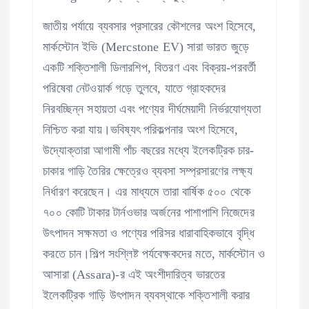
জাতীয় পর্যায়ে ব্যবসার প্রসারের কৌশলের অংশ হিসেবে,
মার্কস্টোন ইভি (Mercstone EV) সারা ভারত জুড়ে
একটি শক্তিশালী ডিলারশিপ, বিতরণ এবং বিক্রয়-পরবর্তী
পরিষেবা নেটওয়ার্ক গড়ে তুলবে, যাতে গ্রাহকদের
নিরবচ্ছিন্ন সহায়তা এবং পণ্যের দীর্ঘমেয়াদী নির্ভরযোগ্যতা
নিশ্চিত করা যায়।ভবিষ্যৎ পরিকল্পনার অংশ হিসেবে,
উদ্যোক্তারা আগামী পাঁচ বছরের মধ্যে ইলেকট্রিক চার-
চাকার গাড়ি তৈরির ক্ষেত্রেও ব্যবসা সম্প্রসারণের লক্ষ্য
নির্ধারণ করেছেন। এর মাধ্যমে তারা বার্ষিক ৫০০ থেকে
৭০০ কোটি টাকার টার্নওভার অর্জনের পাশাপাশি নিজেদের
উৎপাদন সক্ষমতা ও পণ্যের পরিসর ধারাবাহিকভাবে বৃদ্ধি
করতে চান।শিল্প সংশ্লিষ্ট পর্যবেক্ষকদের মতে, মার্কস্টোন ও
আসারা (Assara)-র এই অংশীদারিত্ব ভারতের
ইলেকট্রিক গাড়ি উৎপাদন ব্যবস্থাকে শক্তিশালী করার