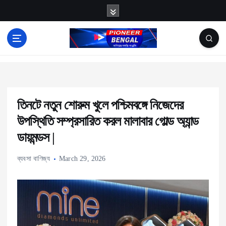
S
k
i
p
News
t
o
c
তিনটে নতুন শোরুম খুলে পশ্চিমবঙ্গে নিজেদের
o
উপস্থিতি সম্প্রসারিত করল মালাবার গোল্ড অ্যান্ড
n
ডায়মন্ডস |
t
e
ব্যবসা বাণিজ্য
March 29, 2026
n
t