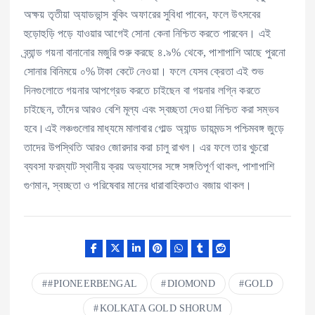
অক্ষয় তৃতীয়া অ্যাডভান্স বুকিং অফারের সুবিধা পাবেন, ফলে উৎসবের
হুড়োহুড়ি পড়ে যাওয়ার আগেই সোনা কেনা নিশ্চিত করতে পারবেন। এই
ব্র্যান্ড গয়না বানানোর মজুরি শুরু করছে ৪.৯% থেকে, পাশাপাশি আছে পুরনো
সোনার বিনিময়ে ০% টাকা কেটে নেওয়া। ফলে যেসব ক্রেতা এই শুভ
দিনগুলোতে গয়নার আপগ্রেড করতে চাইছেন বা গয়নার লগ্নি করতে
চাইছেন, তাঁদের আরও বেশি মূল্য এবং স্বচ্ছতা দেওয়া নিশ্চিত করা সম্ভব
হবে।এই লঞ্চগুলোর মাধ্যমে মালাবার গোল্ড অ্যান্ড ডায়মন্ডস পশ্চিমবঙ্গ জুড়ে
তাদের উপস্থিতি আরও জোরদার করা চালু রাখল। এর ফলে তার খুচরো
ব্যবসা ফরম্যাট স্থানীয় ক্রয় অভ্যাসের সঙ্গে সঙ্গতিপূর্ণ থাকল, পাশাপাশি
গুণমান, স্বচ্ছতা ও পরিষেবার মানের ধারাবাহিকতাও বজায় থাকল।
#PIONEERBENGAL
DIOMOND
GOLD
KOLKATA GOLD SHORUM