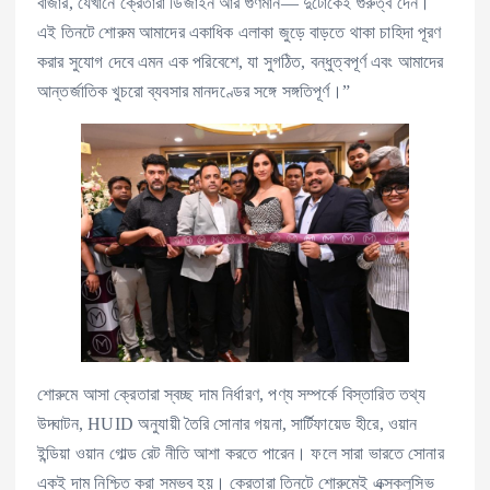
বাজার, যেখানে ক্রেতারা ডিজাইন আর গুণমান— দুটোকেই গুরুত্ব দেন।
এই তিনটে শোরুম আমাদের একাধিক এলাকা জুড়ে বাড়তে থাকা চাহিদা পূরণ
করার সুযোগ দেবে এমন এক পরিবেশে, যা সুগঠিত, বন্ধুত্বপূর্ণ এবং আমাদের
আন্তর্জাতিক খুচরো ব্যবসার মানদণ্ডের সঙ্গে সঙ্গতিপূর্ণ।”
শোরুমে আসা ক্রেতারা স্বচ্ছ দাম নির্ধারণ, পণ্য সম্পর্কে বিস্তারিত তথ্য
উদ্ঘাটন, HUID অনুযায়ী তৈরি সোনার গয়না, সার্টিফায়েড হীরে, ওয়ান
ইন্ডিয়া ওয়ান গোল্ড রেট নীতি আশা করতে পারেন। ফলে সারা ভারতে সোনার
একই দাম নিশ্চিত করা সম্ভব হয়। ক্রেতারা তিনটে শোরুমেই এক্সক্লুসিভ