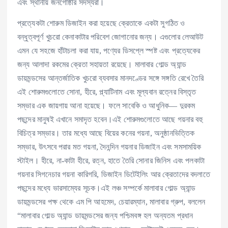
এবং স্থানীয় জনগোষ্ঠীর সদস্যরা।
প্রত্যেকটা শোরুম ডিজাইন করা হয়েছে ক্রেতাকে একটা সুগঠিত ও
বন্ধুত্বপূর্ণ খুচরো কেনাকাটার পরিবেশ জোগানোর জন্য। এগুলোর লেআউট
এমন যে সহজে হাঁটাচলা করা যায়, পণ্যের ডিসপ্লে স্পষ্ট এবং প্রত্যেকের
জন্য আলাদা রকমের ক্রেতা সহায়তা রয়েছে। মালাবার গোল্ড অ্যান্ড
ডায়মন্ডসের আন্তর্জাতিক খুচরো ব্যবসার মানদণ্ডের সঙ্গে সঙ্গতি রেখে তৈরি
এই শোরুমগুলোতে সোনা, হীরে, প্ল্যাটিনাম এবং মূল্যবান রত্নের বিস্তৃত
সম্ভার এক জায়গায় আনা হয়েছে। ফলে সাবেকি ও আধুনিক— দুরকম
পছন্দের মানুষই এখানে সমাদৃত হবেন।এই শোরুমগুলোতে আছে গয়নার বহু
বিচিত্র সম্ভার। তার মধ্যে আছে বিয়ের কনের গয়না, অনুষ্ঠানভিত্তিক
সম্ভার, উৎসবে পরার মত গয়না, দৈনন্দিন গয়নার ডিজাইন এবং সমসাময়িক
স্টাইল। হীরে, না-কাটা হীরে, রত্ন, হাতে তৈরি সোনার জিনিস এবং পলকাটা
গয়নার সিগনেচার গয়না কারিগরি, ডিজাইন ডিটেইলিং আর ক্রেতাদের বদলাতে
পছন্দের মধ্যে ভারসাম্যের সূচক।এই লঞ্চ সম্পর্কে মালাবার গোল্ড অ্যান্ড
ডায়মন্ডসের পক্ষ থেকে এম পি আহমেদ, চেয়ারম্যান, মালাবার গ্রুপ, বললেন
“মালাবার গোল্ড অ্যান্ড ডায়মন্ডসের জন্য পশ্চিমবঙ্গ হল অন্যতম প্রধান