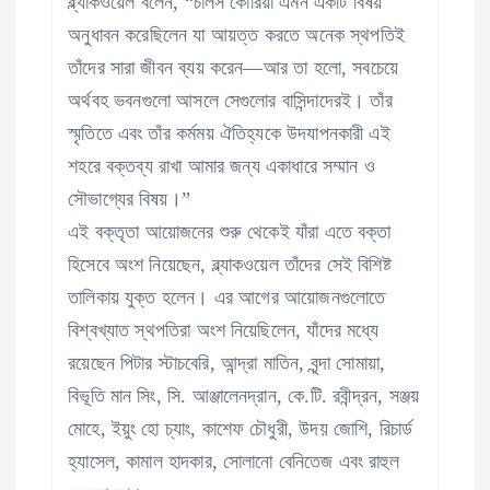
ব্ল্যাকওয়েল বলেন, “চার্লস কোরিয়া এমন একটি বিষয়
অনুধাবন করেছিলেন যা আয়ত্ত করতে অনেক স্থপতিই
তাঁদের সারা জীবন ব্যয় করেন—আর তা হলো, সবচেয়ে
অর্থবহ ভবনগুলো আসলে সেগুলোর বাসিন্দাদেরই। তাঁর
স্মৃতিতে এবং তাঁর কর্মময় ঐতিহ্যকে উদযাপনকারী এই
শহরে বক্তব্য রাখা আমার জন্য একাধারে সম্মান ও
সৌভাগ্যের বিষয়।”
এই বক্তৃতা আয়োজনের শুরু থেকেই যাঁরা এতে বক্তা
হিসেবে অংশ নিয়েছেন, ব্ল্যাকওয়েল তাঁদের সেই বিশিষ্ট
তালিকায় যুক্ত হলেন। এর আগের আয়োজনগুলোতে
বিশ্বখ্যাত স্থপতিরা অংশ নিয়েছিলেন, যাঁদের মধ্যে
রয়েছেন পিটার স্টাচবেরি, আন্দ্রা মাতিন, বৃন্দা সোমায়া,
বিভূতি মান সিং, সি. আঞ্জালেনদ্রান, কে.টি. রবীন্দ্রন, সঞ্জয়
মোহে, ইয়ুং হো চ্যাং, কাশেফ চৌধুরী, উদয় জোশি, রিচার্ড
হ্যাসেল, কামাল হাদকার, সোলানো বেনিতেজ এবং রাহুল