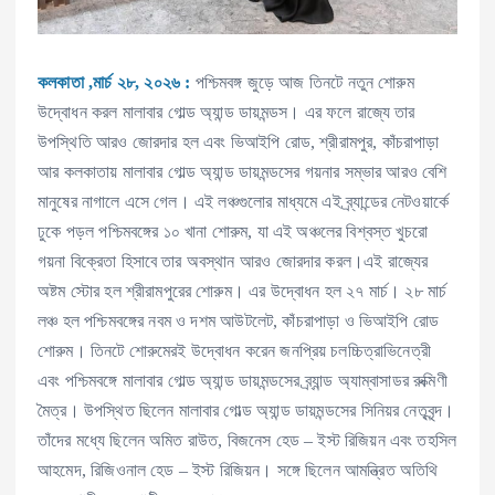
কলকাতা ,মার্চ ২৮, ২০২৬ :
পশ্চিমবঙ্গ জুড়ে আজ তিনটে নতুন শোরুম
উদ্বোধন করল মালাবার গোল্ড অ্যান্ড ডায়মন্ডস। এর ফলে রাজ্যে তার
উপস্থিতি আরও জোরদার হল এবং ভিআইপি রোড, শ্রীরামপুর, কাঁচরাপাড়া
আর কলকাতায় মালাবার গোল্ড অ্যান্ড ডায়মন্ডসের গয়নার সম্ভার আরও বেশি
মানুষের নাগালে এসে গেল। এই লঞ্চগুলোর মাধ্যমে এই ব্র্যান্ডের নেটওয়ার্কে
ঢুকে পড়ল পশ্চিমবঙ্গের ১০ খানা শোরুম, যা এই অঞ্চলের বিশ্বস্ত খুচরো
গয়না বিক্রেতা হিসাবে তার অবস্থান আরও জোরদার করল।এই রাজ্যের
অষ্টম স্টোর হল শ্রীরামপুরের শোরুম। এর উদ্বোধন হল ২৭ মার্চ। ২৮ মার্চ
লঞ্চ হল পশ্চিমবঙ্গের নবম ও দশম আউটলেট, কাঁচরাপাড়া ও ভিআইপি রোড
শোরুম। তিনটে শোরুমেরই উদ্বোধন করেন জনপ্রিয় চলচ্চিত্রাভিনেত্রী
এবং পশ্চিমবঙ্গে মালাবার গোল্ড অ্যান্ড ডায়মন্ডসের ব্র্যান্ড অ্যাম্বাসাডর রুক্মিণী
মৈত্র। উপস্থিত ছিলেন মালাবার গোল্ড অ্যান্ড ডায়মন্ডসের সিনিয়র নেতৃবৃন্দ।
তাঁদের মধ্যে ছিলেন অমিত রাউত, বিজনেস হেড – ইস্ট রিজিয়ন এবং তহসিল
আহমেদ, রিজিওনাল হেড – ইস্ট রিজিয়ন। সঙ্গে ছিলেন আমন্ত্রিত অতিথি